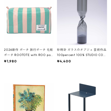
White クロコダイル/ブラック、バ
ーガンディー、オフホワイト
2026新作 ポーチ 旅行ポーチ 化粧
砂時計 ガラスのオブジェ 芸術作品
ポーチ ROOTOTE with ROO pou
100percent 100% STUDIO COH
ch 3532 ルートート WR.ポーチ.ラ
AKU Timeless 100パーセント ス
¥1,980
¥4,400
ミネート-W ピンク・ミント
タジオコハク タイムレス Gray グ
レー