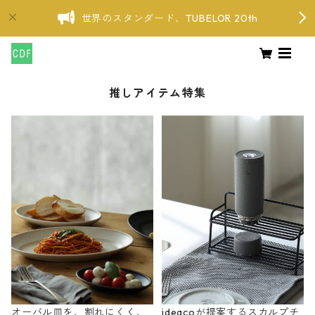
世界のスタンダード、TUBELOR 20th
推しアイテム特集
オーバル皿を、割れにくく、
ideacoが提案するスカルプチ