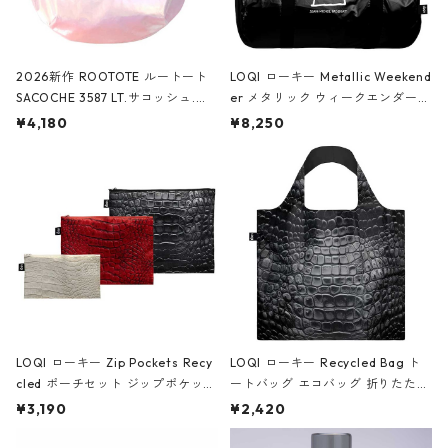
2026新作 ROOTOTE ルートート
LOQI ローキー Metallic Weekend
SACOCHE 3587 LT.サコッシュ.ル
er メタリック ウィークエンダー
ミエ-B ショルダーバッグ グロスピ
ボストンバッグ ショルダーバッグ
¥4,180
¥8,250
ンク
JEAN-MICHEL BASQUIAT/Crown
Black ジャン=ミッシェル・バスキ
ア/クラウン ブラック
LOQI ローキー Zip Pockets Recy
LOQI ローキー Recycled Bag ト
cled ポーチセット ジップポケット
ートバッグ エコバッグ 折りたたみ
ファスナーポーチ 撥水加工 トラベ
大きめ 撥水加工 収納ポーチ CRO
¥3,190
¥2,420
ルポーチ 化粧ポーチ 3点セット C
CODILE/Black クロコダイル/ブラ
ROCODILE/Black,Burgundy,Off
ック