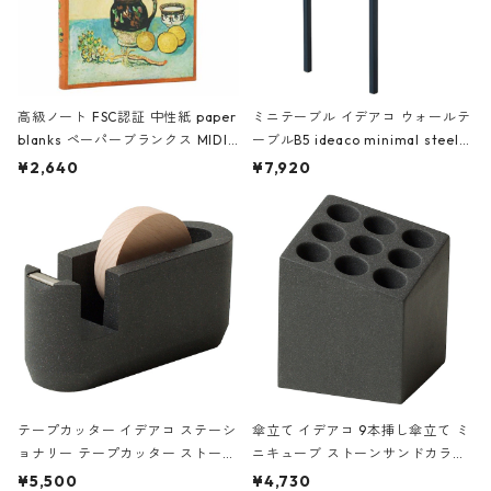
高級ノート FSC認証 中性紙 paper
ミニテーブル イデアコ ウォールテ
blanks ペーパーブランクス MIDI
ーブルB5 ideaco minimal steel f
ハードカバー 罫線 ヴァン・ゴッホ
urniture WALL Table B5 ネイビー
¥2,640
¥7,920
の静物画
テープカッター イデアコ ステーシ
傘立て イデアコ 9本挿し傘立て ミ
ョナリー テープカッター ストーン
ニキューブ ストーンサンドカラー
サンドカラー 石調 ideaco Station
石調 ideaco Umbrella Stand CUB
¥5,500
¥4,730