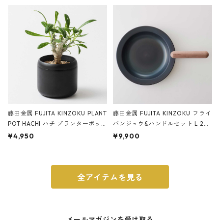
ery tape cutter ストーンサンド
E ストーンサンドブラック
ブラック
藤田金属 FUJITA KINZOKU PLANT
藤田金属 FUJITA KINZOKU フライ
POT HACHI ハチ プランターポッ
パンジュウ&ハンドルセット L 24c
ト 3号 ブラック
m ガス火・IH対応 鉄フライパン
¥4,950
¥9,900
ウォルナット
全アイテムを見る
メールマガジンを受け取る