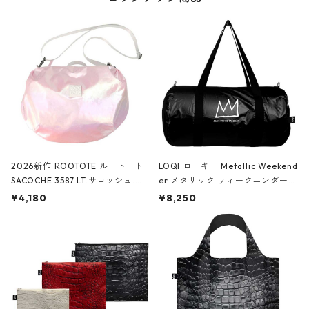
2026新作 ROOTOTE ルートート
LOQI ローキー Metallic Weekend
SACOCHE 3587 LT.サコッシュ.ル
er メタリック ウィークエンダー
ミエ-B ショルダーバッグ グロスピ
ボストンバッグ ショルダーバッグ
¥4,180
¥8,250
ンク
JEAN-MICHEL BASQUIAT/Crown
Black ジャン=ミッシェル・バスキ
ア/クラウン ブラック