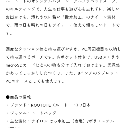
ルートートのオリジナルパターン「アルファベットスープ」
のキルティングで、人生も仕事も遊び心を忘れずに、楽しい
お出かけを。汚れや水に強い「撥水加工」のナイロン素材
で、雨の日も晴れの日もデイリーに使えて頼もしいトートで
す。
適度なクッション性と持ち運びやすさ。PC周辺機器も収納し
て持ち運べるポーチです。内ポケット付きで、USBメモリや
microSDカードなどの小物も分けて入れておけます。光沢感
があってしっかりしたつくり。また、8インチのタブレット
PCのケースとしても使えます。
●商品の情報
・ブランド：ROOTOTE（ルートート）/日本
・ジャンル：トートバッグ
・主な素材：ナイロン はっ水加工（表地）/ポリエステル