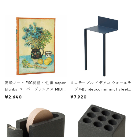
レー
高級ノート FSC認証 中性紙 paper
ミニテーブル イデアコ ウォールテ
blanks ペーパーブランクス MIDI
ーブルB5 ideaco minimal steel f
ハードカバー 罫線 ヴァン・ゴッホ
urniture WALL Table B5 ネイビー
¥2,640
¥7,920
の静物画