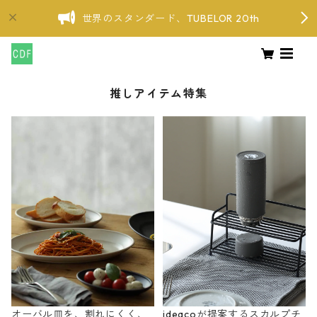
世界のスタンダード、TUBELOR 20th
推しアイテム特集
オーバル皿を、割れにくく、
ideacoが提案するスカルプチ