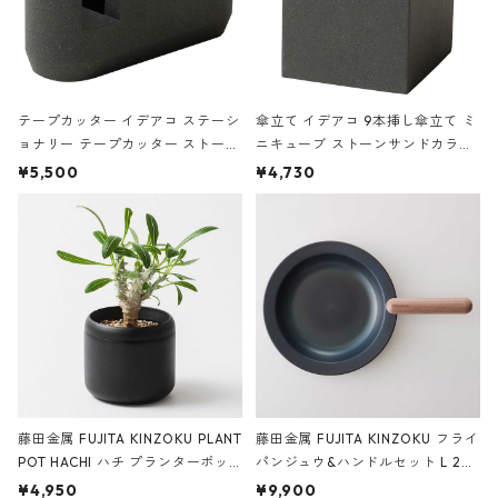
テープカッター イデアコ ステーシ
傘立て イデアコ 9本挿し傘立て ミ
ョナリー テープカッター ストーン
ニキューブ ストーンサンドカラー
サンドカラー 石調 ideaco Station
石調 ideaco Umbrella Stand CUB
¥5,500
¥4,730
ery tape cutter ストーンサンド
E ストーンサンドブラック
ブラック
藤田金属 FUJITA KINZOKU PLANT
藤田金属 FUJITA KINZOKU フライ
POT HACHI ハチ プランターポッ
パンジュウ&ハンドルセット L 24c
ト 3号 ブラック
m ガス火・IH対応 鉄フライパン
¥4,950
¥9,900