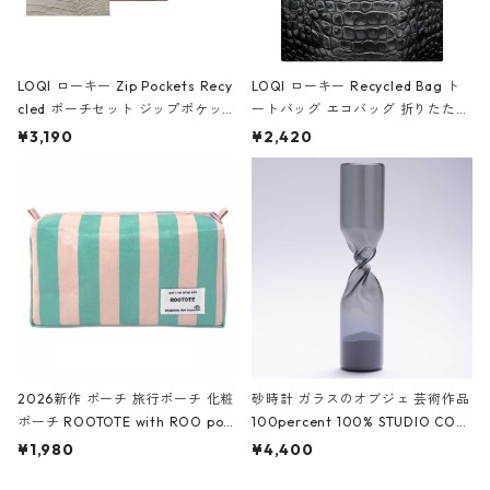
LOQI ローキー Zip Pockets Recy
LOQI ローキー Recycled Bag ト
cled ポーチセット ジップポケット
ートバッグ エコバッグ 折りたたみ
ファスナーポーチ 撥水加工 トラベ
大きめ 撥水加工 収納ポーチ CRO
¥3,190
¥2,420
ルポーチ 化粧ポーチ 3点セット C
CODILE/Black クロコダイル/ブラ
ROCODILE/Black,Burgundy,Off
ック
White クロコダイル/ブラック、バ
ーガンディー、オフホワイト
2026新作 ポーチ 旅行ポーチ 化粧
砂時計 ガラスのオブジェ 芸術作品
ポーチ ROOTOTE with ROO pou
100percent 100% STUDIO COH
ch 3532 ルートート WR.ポーチ.ラ
AKU Timeless 100パーセント ス
¥1,980
¥4,400
ミネート-W ピンク・ミント
タジオコハク タイムレス Gray グ