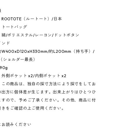
報
ROOTOTE（ルートート）/日本
：トートバッグ
綿/ポリエステル/レーヨン/ドットボタン
インド
400xD120xH330mm/約L200mm（持ち手）/
mm（ショルダー最長）
90g
外側ポケット x2/内側ポケット x2
：この商品は、独自の採寸方法により採寸をしてお
の出方に個体差が生じます。出来上がりはひとつひ
ますので、予めご了承ください。その他、商品に付
書きをご確認の上ご使用ください。
にお読みください