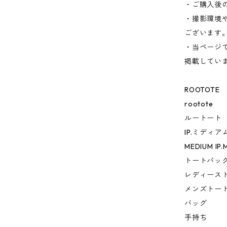
・ご購入後
・撮影環境
ございます
・当ページ
掲載してい
ROOTOTE
rootote
ルートート
IP.ミディア
MEDIUM IP.
トートバッ
レディース
メンズトー
バッグ
手持ち