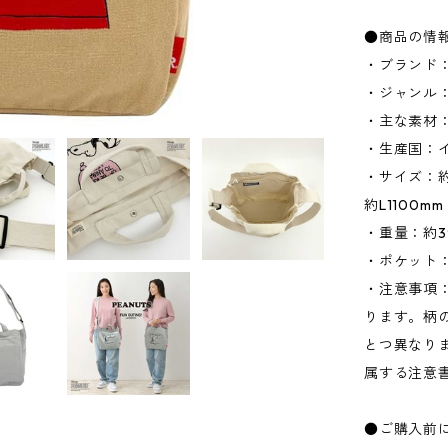
●商品の情
・ブランド：
・ジャンル
・主な素材：
・生産国：
・サイズ：約W
約L1100
・重量：約3
・ポケット：
・注意事項
ります。柄
とつ異なり
属する注意
●ご購入前