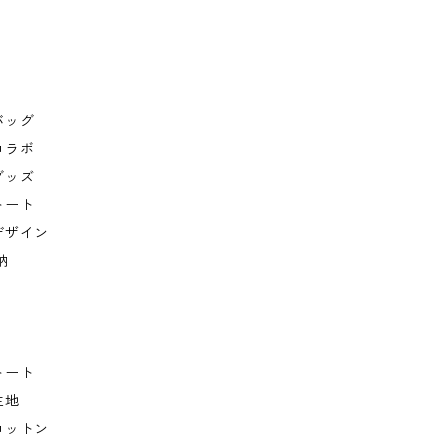
バッグ
コラボ
グッズ
トート
デザイン
納
トート
生地
コットン