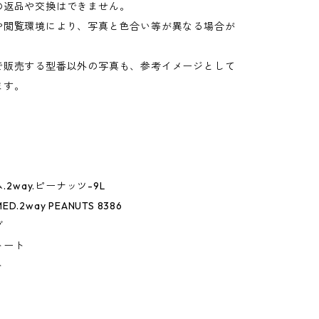
の返品や交換はできません。
や閲覧環境により、写真と色合い等が異なる場合が
。
で販売する型番以外の写真も、参考イメージとして
ます。
ム.2way.ピーナッツ-9L
MED.2way PEANUTS 8386
グ
トート
ト