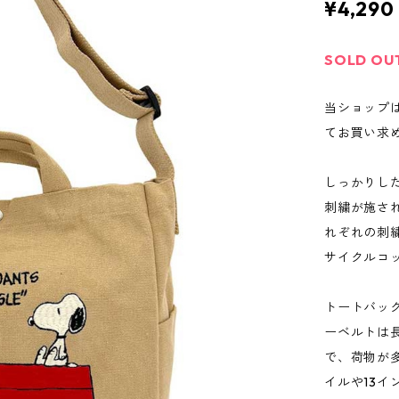
¥4,290
SOLD OU
当ショップ
てお買い求
しっかりし
刺繍が施さ
れぞれの刺
サイクルコ
トートバッ
ーベルトは
で、荷物が
イルや13イ