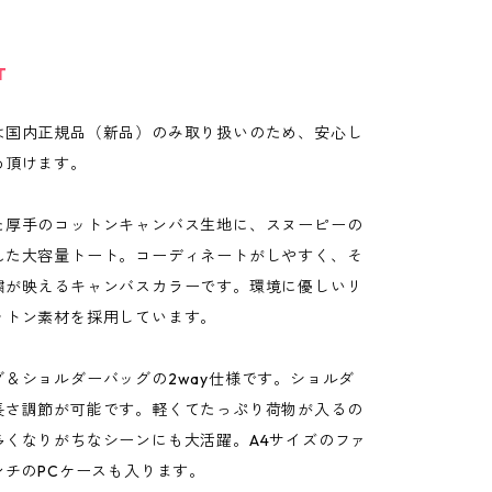
T
は国内正規品（新品）のみ取り扱いのため、安心し
め頂けます。
た厚手のコットンキャンバス生地に、スヌーピーの
れた大容量トート。コーディネートがしやすく、そ
繍が映えるキャンバスカラーです。環境に優しいリ
ットン素材を採用しています。
グ＆ショルダーバッグの2way仕様です。ショルダ
長さ調節が可能です。軽くてたっぷり荷物が入るの
多くなりがちなシーンにも大活躍。A4サイズのファ
ンチのPCケースも入ります。