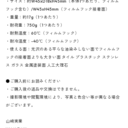
・サイズ：約W45xD18xH45mm（本体1つあたり、フィルム
フック含む）/W45xH45mm（フィルムフック接着面）
・重量：約17g（1つあたり）
・耐荷重：750g（1つあたり）
・耐熱温度：60℃（フィルムフック）
・耐冷温度：-40℃（フィルムフック）
・使える面：光沢のある平らな油染みしない面でフィルムフ
ックの接着面よりも大きい面 タイル プラスチック ステンレ
ス ガラス 金属塗装面 人工大理石
●ご購入前にお読みください
・ご購入後の返品や交換はできません。
・撮影環境や閲覧環境により、写真と色合い等が異なる場合
がございます。
山崎実業