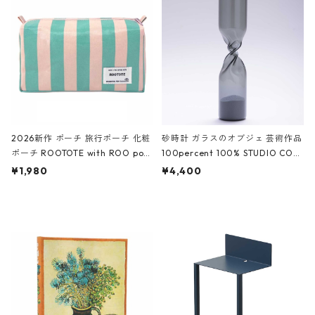
White クロコダイル/ブラック、バ
ーガンディー、オフホワイト
2026新作 ポーチ 旅行ポーチ 化粧
砂時計 ガラスのオブジェ 芸術作品
ポーチ ROOTOTE with ROO pou
100percent 100% STUDIO COH
ch 3532 ルートート WR.ポーチ.ラ
AKU Timeless 100パーセント ス
¥1,980
¥4,400
ミネート-W ピンク・ミント
タジオコハク タイムレス Gray グ
レー