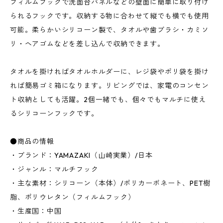
フィルムフックで洗面台パネルなどの壁面に簡単に取り付け
られるフックです。収納する物に合わせて縦でも横でも使用
可能。柔らかいシリコーン製で、タオルや歯ブラシ・カミソ
リ・ヘアゴムなどを差し込んで収納できます。
タオルを掛ければタオルホルダーに、レジ袋やポリ袋を掛け
れば簡易ゴミ箱になります。リビングでは、家電のコンセン
ト収納としても活躍。2個一緒でも、個々でもマルチに使え
るシリコーンフックです。
●商品の情報
・ブランド：YAMAZAKI（山崎実業）/日本
・ジャンル：マルチフック
・主な素材：シリコーン（本体）/ポリカーボネート、PET樹
脂、ポリウレタン（フィルムフック）
・生産国：中国