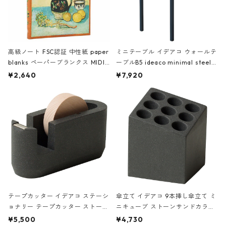
高級ノート FSC認証 中性紙 paper
ミニテーブル イデアコ ウォールテ
blanks ペーパーブランクス MIDI
ーブルB5 ideaco minimal steel f
ハードカバー 罫線 ヴァン・ゴッホ
urniture WALL Table B5 ネイビー
¥2,640
¥7,920
の静物画
テープカッター イデアコ ステーシ
傘立て イデアコ 9本挿し傘立て ミ
ョナリー テープカッター ストーン
ニキューブ ストーンサンドカラー
サンドカラー 石調 ideaco Station
石調 ideaco Umbrella Stand CUB
¥5,500
¥4,730