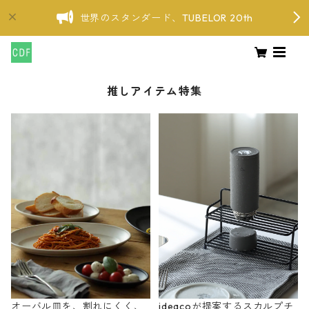
世界のスタンダード、TUBELOR 20th
推しアイテム特集
オーバル皿を、割れにくく、
ideacoが提案するスカルプチ