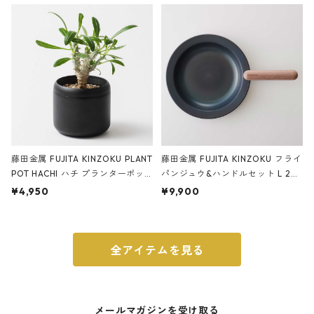
ery tape cutter ストーンサンド
E ストーンサンドブラック
ブラック
藤田金属 FUJITA KINZOKU PLANT
藤田金属 FUJITA KINZOKU フライ
POT HACHI ハチ プランターポッ
パンジュウ&ハンドルセット L 24c
ト 3号 ブラック
m ガス火・IH対応 鉄フライパン
¥4,950
¥9,900
ウォルナット
全アイテムを見る
メールマガジンを受け取る