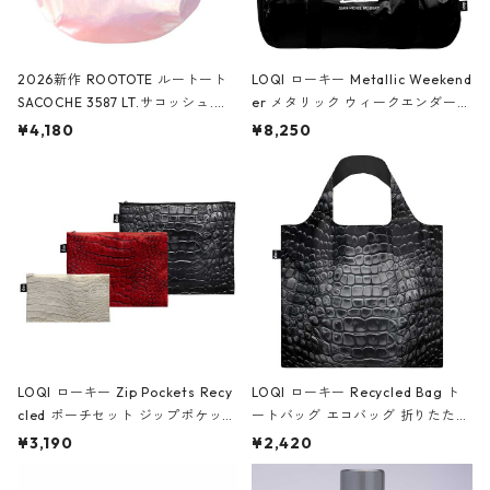
2026新作 ROOTOTE ルートート
LOQI ローキー Metallic Weekend
SACOCHE 3587 LT.サコッシュ.ル
er メタリック ウィークエンダー
ミエ-B ショルダーバッグ グロスピ
ボストンバッグ ショルダーバッグ
¥4,180
¥8,250
ンク
JEAN-MICHEL BASQUIAT/Crown
Black ジャン=ミッシェル・バスキ
ア/クラウン ブラック
LOQI ローキー Zip Pockets Recy
LOQI ローキー Recycled Bag ト
cled ポーチセット ジップポケット
ートバッグ エコバッグ 折りたたみ
ファスナーポーチ 撥水加工 トラベ
大きめ 撥水加工 収納ポーチ CRO
¥3,190
¥2,420
ルポーチ 化粧ポーチ 3点セット C
CODILE/Black クロコダイル/ブラ
ROCODILE/Black,Burgundy,Off
ック