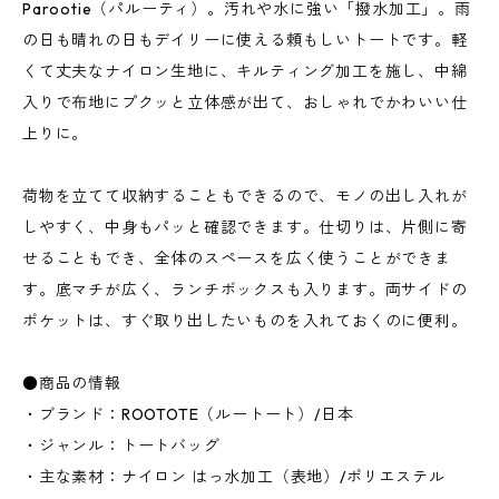
Parootie（パルーティ）。汚れや水に強い「撥水加工」。雨
の日も晴れの日もデイリーに使える頼もしいトートです。軽
くて丈夫なナイロン生地に、キルティング加工を施し、中綿
入りで布地にプクッと立体感が出て、おしゃれでかわいい仕
上りに。
荷物を立てて収納することもできるので、モノの出し入れが
しやすく、中身もパッと確認できます。仕切りは、片側に寄
せることもでき、全体のスペースを広く使うことができま
す。底マチが広く、ランチボックスも入ります。両サイドの
ポケットは、すぐ取り出したいものを入れておくのに便利。
●商品の情報
・ブランド：ROOTOTE（ルートート）/日本
・ジャンル：トートバッグ
・主な素材：ナイロン はっ水加工（表地）/ポリエステル