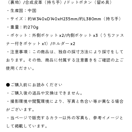
（裏地）/合成皮革（持ち手）/ドットボタン（留め具）
・生産国：中国
・サイズ：約W340xD140xH235mm/約L380mm（持ち手）
・重量：約270g
・ポケット：外側ポケット x2/内側ポケット x3（うちファス
ナー付きポケット x1）/ホルダー x2
・注意事項：この商品は、独自の採寸方法により採寸をして
おります。その他、商品に付属する注意書きをご確認の上ご
使用ください。
●ご購入前にお読みください
・ご購入後の返品や交換はできません。
・撮影環境や閲覧環境により、写真と色合い等が異なる場合
がございます。
・当ページで販売するカラー以外の写真も、参考イメージと
して掲載しています。