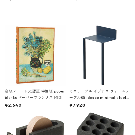
ミネート-W ピンク・ミント
タジオコハク タイムレス Gray グ
レー
高級ノート FSC認証 中性紙 paper
ミニテーブル イデアコ ウォールテ
blanks ペーパーブランクス MIDI
ーブルB5 ideaco minimal steel f
ハードカバー 罫線 ヴァン・ゴッホ
urniture WALL Table B5 ネイビー
¥2,640
¥7,920
の静物画