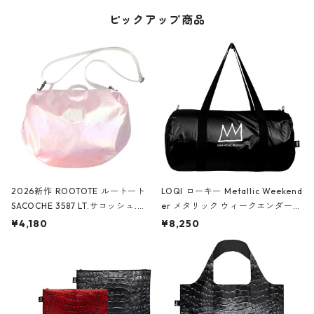
ピックアップ商品
2026新作 ROOTOTE ルートート
LOQI ローキー Metallic Weekend
SACOCHE 3587 LT.サコッシュ.ル
er メタリック ウィークエンダー
ミエ-B ショルダーバッグ グロスピ
ボストンバッグ ショルダーバッグ
¥4,180
¥8,250
ンク
JEAN-MICHEL BASQUIAT/Crown
Black ジャン=ミッシェル・バスキ
ア/クラウン ブラック