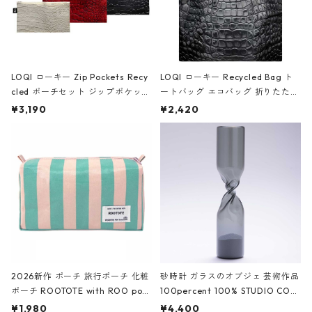
LOQI ローキー Zip Pockets Recy
LOQI ローキー Recycled Bag ト
cled ポーチセット ジップポケット
ートバッグ エコバッグ 折りたたみ
ファスナーポーチ 撥水加工 トラベ
大きめ 撥水加工 収納ポーチ CRO
¥3,190
¥2,420
ルポーチ 化粧ポーチ 3点セット C
CODILE/Black クロコダイル/ブラ
ROCODILE/Black,Burgundy,Off
ック
White クロコダイル/ブラック、バ
ーガンディー、オフホワイト
2026新作 ポーチ 旅行ポーチ 化粧
砂時計 ガラスのオブジェ 芸術作品
ポーチ ROOTOTE with ROO pou
100percent 100% STUDIO COH
ch 3532 ルートート WR.ポーチ.ラ
AKU Timeless 100パーセント ス
¥1,980
¥4,400