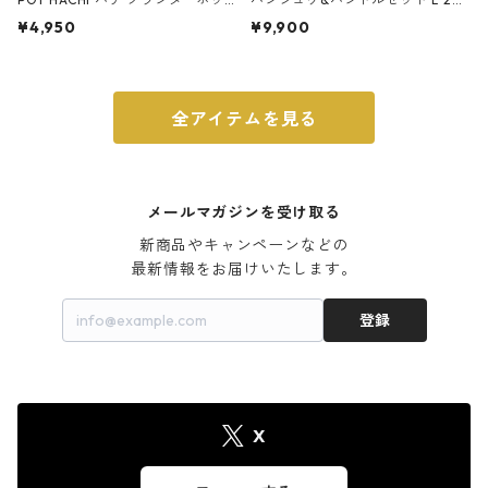
ト 3号 ブラック
m ガス火・IH対応 鉄フライパン
¥4,950
¥9,900
ウォルナット
全アイテムを見る
メールマガジンを受け取る
新商品やキャンペーンなどの

最新情報をお届けいたします。
登録
X