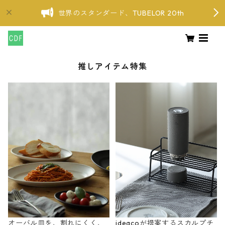
世界のスタンダード、TUBELOR 20th
推しアイテム特集
オーバル皿を、割れにくく、
ideacoが提案するスカルプチ