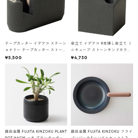
テープカッター イデアコ ステーシ
傘立て イデアコ 9本挿し傘立て ミ
ョナリー テープカッター ストーン
ニキューブ ストーンサンドカラー
サンドカラー 石調 ideaco Station
石調 ideaco Umbrella Stand CUB
¥5,500
¥4,730
ery tape cutter ストーンサンド
E ストーンサンドブラック
ブラック
藤田金属 FUJITA KINZOKU PLANT
藤田金属 FUJITA KINZOKU フライ
POT HACHI ハチ プランターポッ
パンジュウ&ハンドルセット L 24c