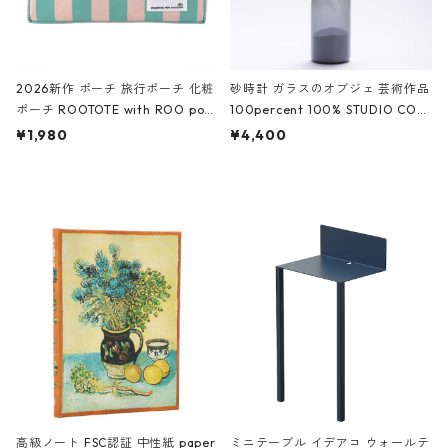
2026新作 ポーチ 旅行ポーチ 化粧
砂時計 ガラスのオブジェ 芸術作品
ポーチ ROOTOTE with ROO pou
100percent 100% STUDIO COH
ch 3532 ルートート WR.ポーチ.ラ
AKU Timeless 100パーセント ス
¥1,980
¥4,400
ミネート-W ピンク・ミント
タジオコハク タイムレス Gray グ
レー
高級ノート FSC認証 中性紙 paper
ミニテーブル イデアコ ウォールテ