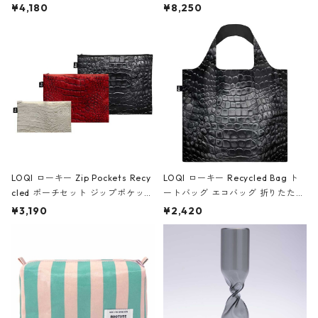
ミエ-B ショルダーバッグ グロスピ
ボストンバッグ ショルダーバッグ
¥4,180
¥8,250
ンク
JEAN-MICHEL BASQUIAT/Crown
Black ジャン=ミッシェル・バスキ
ア/クラウン ブラック
LOQI ローキー Zip Pockets Recy
LOQI ローキー Recycled Bag ト
cled ポーチセット ジップポケット
ートバッグ エコバッグ 折りたたみ
ファスナーポーチ 撥水加工 トラベ
大きめ 撥水加工 収納ポーチ CRO
¥3,190
¥2,420
ルポーチ 化粧ポーチ 3点セット C
CODILE/Black クロコダイル/ブラ
ROCODILE/Black,Burgundy,Off
ック
White クロコダイル/ブラック、バ
ーガンディー、オフホワイト