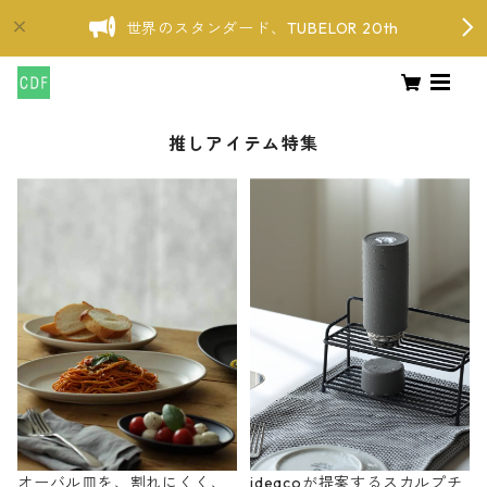
世界のスタンダード、TUBELOR 20th
推しアイテム特集
オーバル皿を、割れにくく、
ideacoが提案するスカルプチ