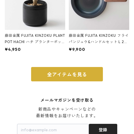
藤田金属 FUJITA KINZOKU PLANT
藤田金属 FUJITA KINZOKU フライ
POT HACHI ハチ プランターポッ
パンジュウ&ハンドルセット L 24c
ト 3号 ブラック
m ガス火・IH対応 鉄フライパン
¥4,950
¥9,900
ウォルナット
全アイテムを見る
メールマガジンを受け取る
新商品やキャンペーンなどの

最新情報をお届けいたします。
登録