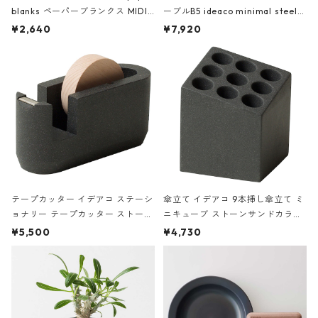
blanks ペーパーブランクス MIDI
ーブルB5 ideaco minimal steel f
ハードカバー 罫線 ヴァン・ゴッホ
urniture WALL Table B5 ネイビー
¥2,640
¥7,920
の静物画
テープカッター イデアコ ステーシ
傘立て イデアコ 9本挿し傘立て ミ
ョナリー テープカッター ストーン
ニキューブ ストーンサンドカラー
サンドカラー 石調 ideaco Station
石調 ideaco Umbrella Stand CUB
¥5,500
¥4,730
ery tape cutter ストーンサンド
E ストーンサンドブラック
ブラック