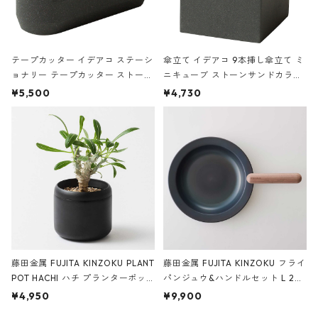
テープカッター イデアコ ステーシ
傘立て イデアコ 9本挿し傘立て ミ
ョナリー テープカッター ストーン
ニキューブ ストーンサンドカラー
サンドカラー 石調 ideaco Station
石調 ideaco Umbrella Stand CUB
¥5,500
¥4,730
ery tape cutter ストーンサンド
E ストーンサンドブラック
ブラック
藤田金属 FUJITA KINZOKU PLANT
藤田金属 FUJITA KINZOKU フライ
POT HACHI ハチ プランターポッ
パンジュウ&ハンドルセット L 24c
ト 3号 ブラック
m ガス火・IH対応 鉄フライパン
¥4,950
¥9,900
ウォルナット