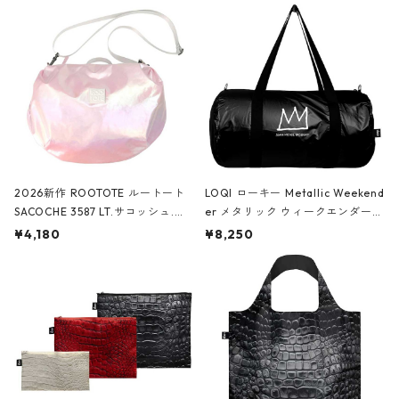
2026新作 ROOTOTE ルートート
LOQI ローキー Metallic Weekend
SACOCHE 3587 LT.サコッシュ.ル
er メタリック ウィークエンダー
ミエ-B ショルダーバッグ グロスピ
ボストンバッグ ショルダーバッグ
¥4,180
¥8,250
ンク
JEAN-MICHEL BASQUIAT/Crown
Black ジャン=ミッシェル・バスキ
ア/クラウン ブラック