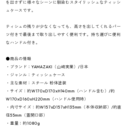
を出さずに様々なシーンに馴染むスタイリッシュなティッシ
ュケースです。
ティシュの残りが少なくなっても、高さを出してくれるパー
ツ付きで最後まで取り出しやすく便利です。持ち運びに便利
なハンドル付き。
●商品の情報
・ブランド：YAMAZAKI（山崎実業）/日本
・ジャンル：ティッシュケース
・主な素材：スチール 粉体塗装
・サイズ：約W170xD170xH140mm（ハンドル含む）/約
W170xD160xH220mm（ハンドル使用時）
・内寸サイズ：約W157xD157xH135mm（本体収納部）/約直
径55mm（蓋開口部）
・重量：約1080g