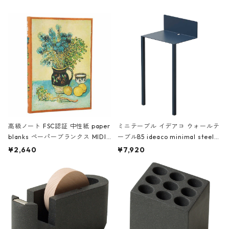
高級ノート FSC認証 中性紙 paper
ミニテーブル イデアコ ウォールテ
blanks ペーパーブランクス MIDI
ーブルB5 ideaco minimal steel f
ハードカバー 罫線 ヴァン・ゴッホ
urniture WALL Table B5 ネイビー
¥2,640
¥7,920
の静物画