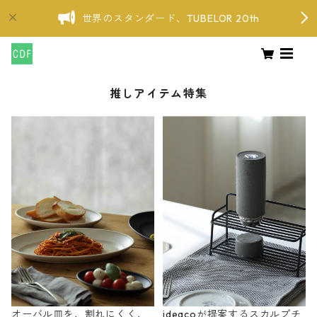
世界のスタンダード、TUBELOR 20th
推しアイテム特集
オーバル皿を、割れにくく、
ideacoが提案するスカルプチ