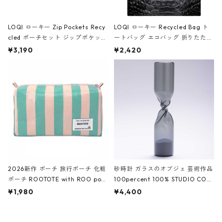
LOQI ローキー Zip Pockets Recy
LOQI ローキー Recycled Bag ト
cled ポーチセット ジップポケット
ートバッグ エコバッグ 折りたたみ
ファスナーポーチ 撥水加工 トラベ
大きめ 撥水加工 収納ポーチ CRO
¥3,190
¥2,420
ルポーチ 化粧ポーチ 3点セット C
CODILE/Black クロコダイル/ブラ
ROCODILE/Black,Burgundy,Off
ック
White クロコダイル/ブラック、バ
ーガンディー、オフホワイト
2026新作 ポーチ 旅行ポーチ 化粧
砂時計 ガラスのオブジェ 芸術作品
ポーチ ROOTOTE with ROO pou
100percent 100% STUDIO COH
ch 3532 ルートート WR.ポーチ.ラ
AKU Timeless 100パーセント ス
¥1,980
¥4,400
ミネート-W ピンク・ミント
タジオコハク タイムレス Gray グ
レー