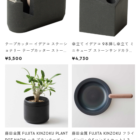
テープカッター イデアコ ステーシ
傘立て イデアコ 9本挿し傘立て ミ
ョナリー テープカッター ストーン
ニキューブ ストーンサンドカラー
サンドカラー 石調 ideaco Station
石調 ideaco Umbrella Stand CUB
¥5,500
¥4,730
ery tape cutter ストーンサンド
E ストーンサンドブラック
ブラック
藤田金属 FUJITA KINZOKU PLANT
藤田金属 FUJITA KINZOKU フライ
POT HACHI ハチ プランターポッ
パンジュウ&ハンドルセット L 24c