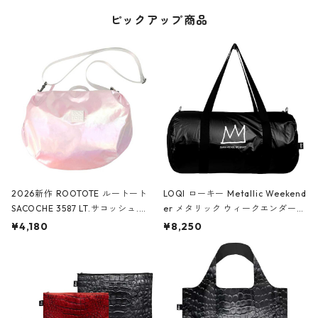
ピックアップ商品
2026新作 ROOTOTE ルートート
LOQI ローキー Metallic Weekend
SACOCHE 3587 LT.サコッシュ.ル
er メタリック ウィークエンダー
ミエ-B ショルダーバッグ グロスピ
ボストンバッグ ショルダーバッグ
¥4,180
¥8,250
ンク
JEAN-MICHEL BASQUIAT/Crown
Black ジャン=ミッシェル・バスキ
ア/クラウン ブラック