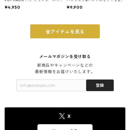
ト 3号 ブラック
m ガス火・IH対応 鉄フライパン
¥4,950
¥9,900
ウォルナット
全アイテムを見る
メールマガジンを受け取る
新商品やキャンペーンなどの

最新情報をお届けいたします。
登録
X