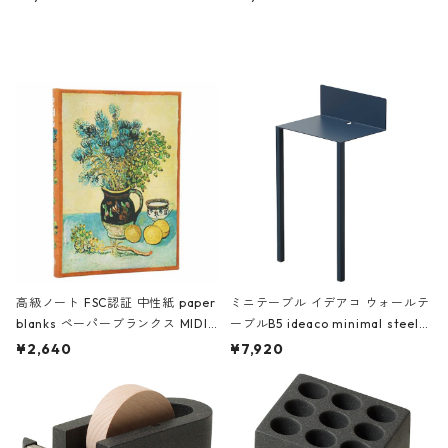
ミネート-W ピンク・ミント
タジオコハク タイムレス Gray グ
レー
高級ノート FSC認証 中性紙 paper
ミニテーブル イデアコ ウォールテ
blanks ペーパーブランクス MIDI
ーブルB5 ideaco minimal steel f
ハードカバー 罫線 ヴァン・ゴッホ
urniture WALL Table B5 ネイビー
¥2,640
¥7,920
の静物画