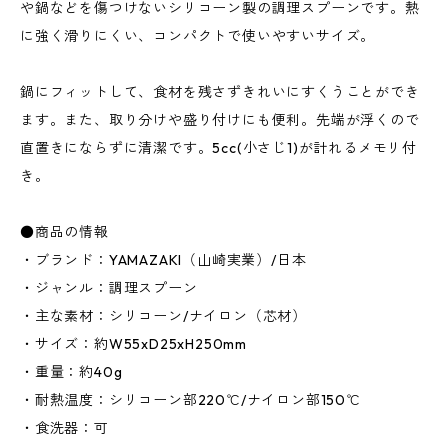
や鍋などを傷つけないシリコーン製の調理スプーンです。熱
に強く滑りにくい、コンパクトで使いやすいサイズ。
鍋にフィットして、食材を残さずきれいにすくうことができ
ます。また、取り分けや盛り付けにも便利。先端が浮くので
直置きにならずに清潔です。5cc(小さじ1)が計れるメモリ付
き。
●商品の情報
・ブランド：YAMAZAKI（山崎実業）/日本
・ジャンル：調理スプーン
・主な素材：シリコーン/ナイロン（芯材）
・サイズ：約W55xD25xH250mm
・重量：約40g
・耐熱温度：シリコーン部220℃/ナイロン部150℃
・食洗器：可