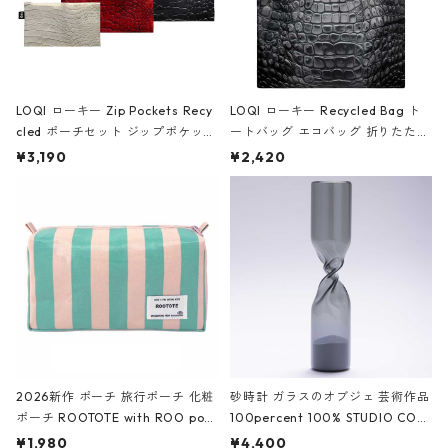
LOQI ローキー Zip Pockets Recy
LOQI ローキー Recycled Bag ト
cled ポーチセット ジップポケット
ートバッグ エコバッグ 折りたたみ
ファスナーポーチ 撥水加工 トラベ
大きめ 撥水加工 収納ポーチ CRO
¥3,190
¥2,420
ルポーチ 化粧ポーチ 3点セット C
CODILE/Black クロコダイル/ブラ
ROCODILE/Black,Burgundy,Off
ック
White クロコダイル/ブラック、バ
ーガンディー、オフホワイト
2026新作 ポーチ 旅行ポーチ 化粧
砂時計 ガラスのオブジェ 芸術作品
ポーチ ROOTOTE with ROO pou
100percent 100% STUDIO COH
ch 3532 ルートート WR.ポーチ.ラ
AKU Timeless 100パーセント ス
¥1,980
¥4,400