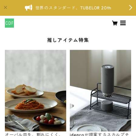
世界のスタンダード、TUBELOR 20th
推しアイテム特集
オーバル皿を、割れにくく、
ideacoが提案するスカルプチ