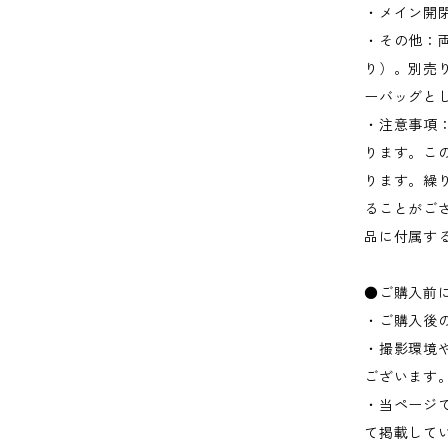
・メイン開
・その他：
り）。別売
ーバッグと
・注意事項
ります。こ
ります。繰
ることがご
品に付属す
●ご購入前
・ご購入後
・撮影環境
ございます
・当ページ
て掲載して