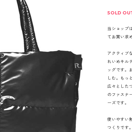
SOLD OU
当ショップ
てお買い求
アクティブ
れいめキル
ッグです。
しむ。もっ
広々とした
のファスナ
ーズです。
使いやすい
つくりです