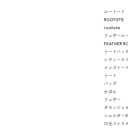
ルートート
ROOTOTE
rootote
フェザールー
FEATHER R
トートバッ
レディース
メンズトー
トート
バッグ
かばん
フェザー
ダウンジャ
ショルダー
口元ファス