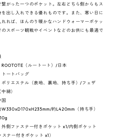
で繋がった一つのポケット。左右どちら側からもス
身を出し入れできる優れものです。また、寒い日に
入れれば、ほんのり暖かなハンドウォーマーポケッ
でのスポーツ観戦やイベントなどのお供にも最適で
報
ROOTOTE（ルートート）/日本
：トートバッグ
：ポリエステル（表地、裏地、持ち手）/フェザ
（中綿）
中国
330xD170xH235mm/約L420mm（持ち手）
10g
外側ファスナー付きポケット x1/内側ポケット
ァスナー付きポケット x1）