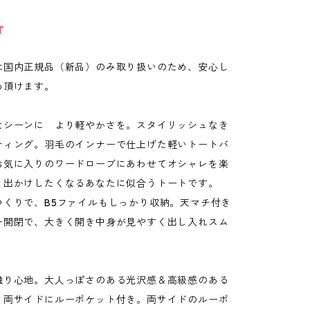
T
は国内正規品（新品）のみ取り扱いのため、安心し
め頂けます。
なシーンに より軽やかさを。スタイリッシュなき
ティング。羽毛のインナーで仕上げた軽いトートバ
お気に入りのワードローブにあわせてオシャレを楽
と出かけしたくなるあなたに似合うトートです。
つくりで、B5ファイルもしっかり収納。天マチ付き
ー開閉で、大きく開き中身が見やすく出し入れスム
触り心地。大人っぽさのある光沢感＆高級感のある
。両サイドにルーポケット付き。両サイドのルーポ