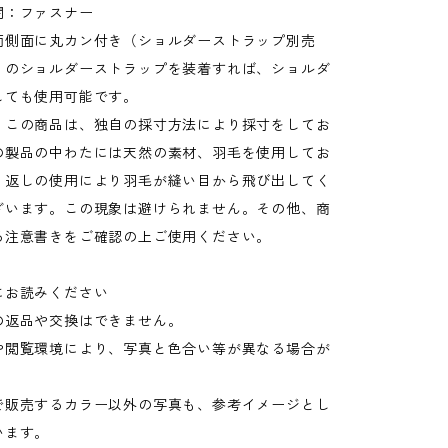
閉：ファスナー
両側面に丸カン付き（ショルダーストラップ別売
りのショルダーストラップを装着すれば、ショルダ
しても使用可能です。
：この商品は、独自の採寸方法により採寸をしてお
の製品の中わたには天然の素材、羽毛を使用してお
り返しの使用により羽毛が縫い目から飛び出してく
ざいます。この現象は避けられません。その他、商
る注意書きをご確認の上ご使用ください。
にお読みください
の返品や交換はできません。
や閲覧環境により、写真と色合い等が異なる場合が
。
で販売するカラー以外の写真も、参考イメージとし
います。