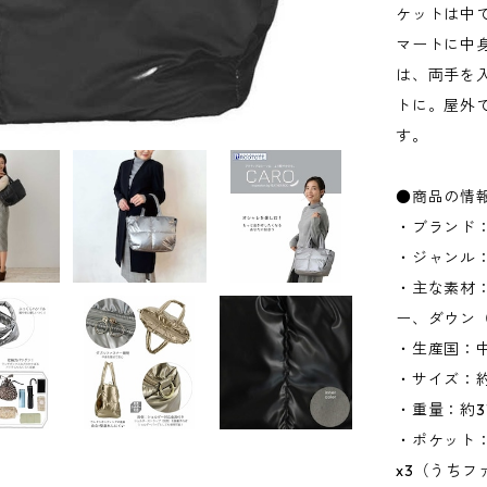
ケットは中
マートに中
は、両手を
トに。屋外
す。
●商品の情
・ブランド：
・ジャンル
・主な素材
ー、ダウン
・生産国：
・サイズ：約W
・重量：約3
・ポケット：
x3（うちフ