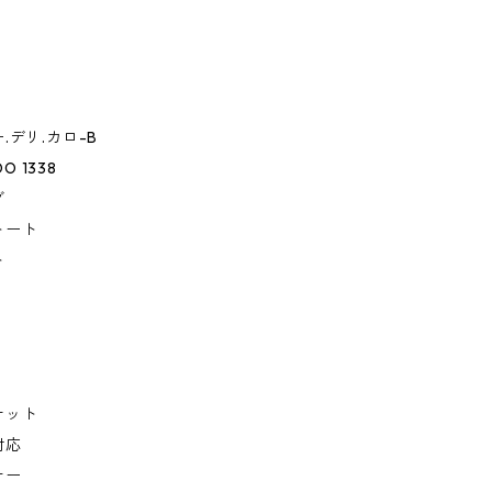
.デリ.カロ-B
OO 1338
グ
トート
ト
ケット
対応
ナー