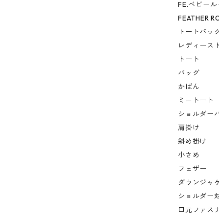
FE.ベビール
FEATHER R
トートバッ
レディース
トート
バッグ
かばん
ミニトート
ショルダー
肩掛け
斜め掛け
小さめ
フェザー
ダウンジャ
ショルダー
口元ファス