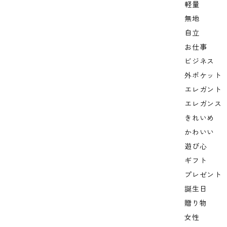
軽量
無地
自立
お仕事
ビジネス
外ポケット
エレガント
エレガンス
きれいめ
かわいい
遊び心
ギフト
プレゼント
誕生日
贈り物
女性