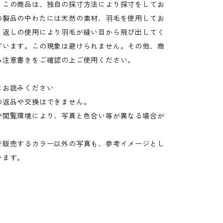
：この商品は、独自の採寸方法により採寸をしてお
の製品の中わたには天然の素材、羽毛を使用してお
り返しの使用により羽毛が縫い目から飛び出してく
ざいます。この現象は避けられません。その他、商
る注意書きをご確認の上ご使用ください。
にお読みください
の返品や交換はできません。
や閲覧環境により、写真と色合い等が異なる場合が
。
で販売するカラー以外の写真も、参考イメージとし
います。