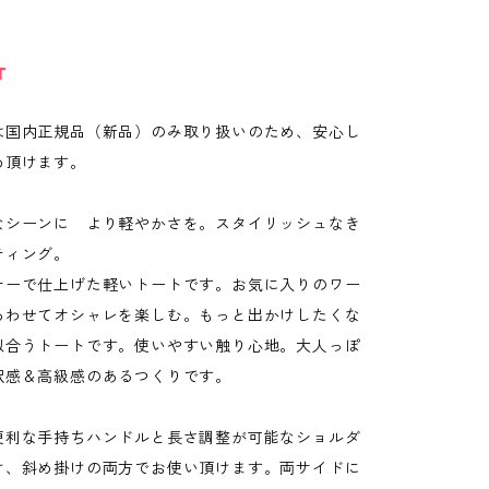
T
は国内正規品（新品）のみ取り扱いのため、安心し
め頂けます。
なシーンに より軽やかさを。スタイリッシュなき
ティング。
ナーで仕上げた軽いトートです。お気に入りのワー
あわせてオシャレを楽しむ。もっと出かけしたくな
似合うトートです。使いやすい触り心地。大人っぽ
沢感＆高級感のあるつくりです。
便利な手持ちハンドルと長さ調整が可能なショルダ
け、斜め掛けの両方でお使い頂けます。両サイドに