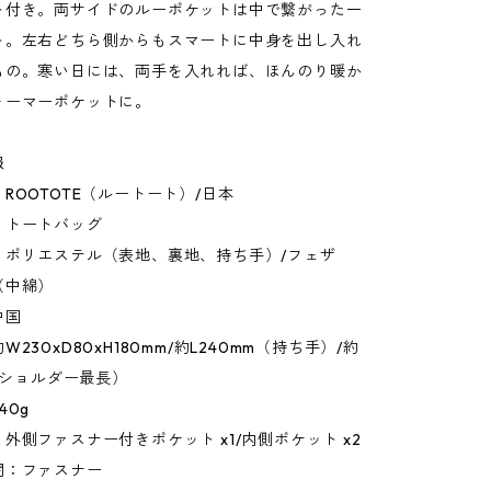
ト付き。両サイドのルーポケットは中で繋がった一
ト。左右どちら側からもスマートに中身を出し入れ
もの。寒い日には、両手を入れれば、ほんのり暖か
ォーマーポケットに。
報
ROOTOTE（ルートート）/日本
：トートバッグ
：ポリエステル（表地、裏地、持ち手）/フェザ
（中綿）
中国
230xD80xH180mm/約L240mm（持ち手）/約
m（ショルダー最長）
40g
外側ファスナー付きポケット x1/内側ポケット x2
閉：ファスナー