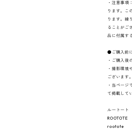
・注意事項
ります。こ
ります。繰
ることがご
品に付属す
●ご購入前
・ご購入後
・撮影環境
ございます
・当ページ
て掲載して
ルートート
ROOTOTE
rootote