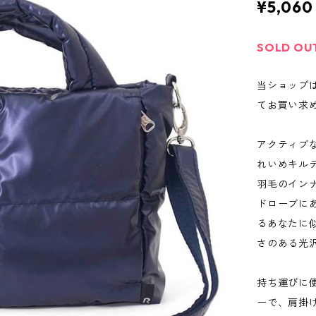
¥5,060
SOLD OU
当ショップ
てお買い求
アクティブ
れいめキル
羽毛のイン
ドローブに
るあなたに
さのある光
持ち運びに
ーで、肩掛