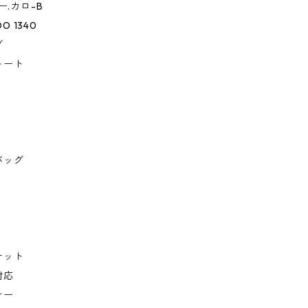
ー.カロ-B
OO 1340
グ
トート
バッグ
ケット
対応
ナー