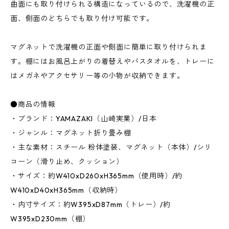
曲面にも取り付けられる構造になっているので、洗濯機の正
面、側面のどちらでも取り付け可能です。
マグネットで洗濯機の正面や側面に簡単に取り付けられま
す。棚にはお風呂上がりの着替えやバスタオルを、トレーに
はメガネやアクセサリー等の小物が収納できます。
●商品の情報
・ブランド：YAMAZAKI（山崎実業）/日本
・ジャンル：マグネット折り畳み棚
・主な素材：スチール 粉体塗装、マグネット（本体）/シリ
コーン（滑り止め、クッション）
・サイズ：約W410xD260xH365mm（使用時）/約
W410xD40xH365mm（収納時）
・内寸サイズ：約W395xD87mm（トレー）/約
W395xD230mm（棚）