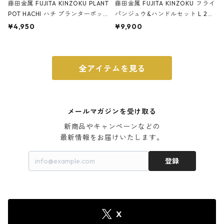
藤田金属 FUJITA KINZOKU PLANT
藤田金属 FUJITA KINZOKU フライ
POT HACHI ハチ プランターポッ
パンジュウ&ハンドルセット L 24c
ト 3号 ブラック
m ガス火・IH対応 鉄フライパン
¥4,950
¥9,900
ウォルナット
全アイテムを見る
メールマガジンを受け取る
新商品やキャンペーンなどの

最新情報をお届けいたします。
登録
X