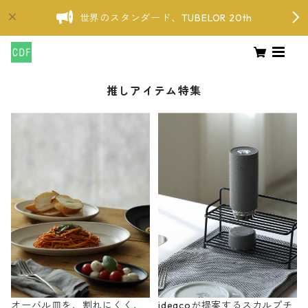
世界のスタンダード、TUBELOR 20th
推しアイテム特集
オーバル皿を、割れにくく、
ideacoが提案するスカルプチ