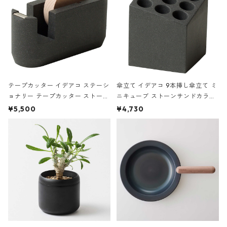
テープカッター イデアコ ステーシ
傘立て イデアコ 9本挿し傘立て ミ
ョナリー テープカッター ストーン
ニキューブ ストーンサンドカラー
サンドカラー 石調 ideaco Station
石調 ideaco Umbrella Stand CUB
¥5,500
¥4,730
ery tape cutter ストーンサンド
E ストーンサンドブラック
ブラック