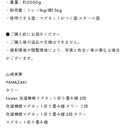
・重量：約2000g
・耐荷重：トレー1kg/棚1.5kg
・使用できる面：マグネットがつく面 スチール面
●ご購入前にお読みください
・ご購入後の返品や交換はできません。
・撮影環境や閲覧環境により、写真と色合い等が異なる場合
がございます。
山崎実業
YAMAZAKI
タワー
tower 洗濯機横マグネット折り畳み棚 2段
洗濯機横マグネット折り畳み棚 タワー ２段
洗濯機横マグネット折り畳み棚 2段 タワー
マグネット折り畳み棚