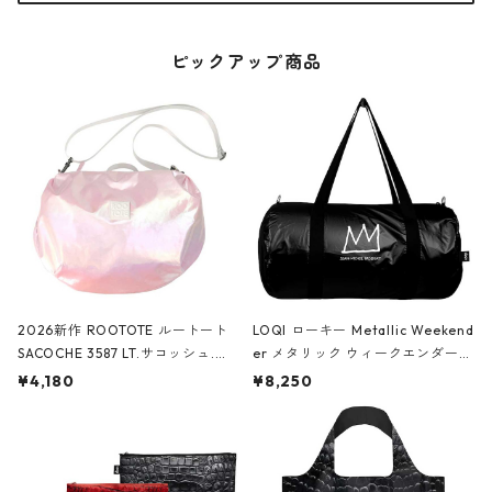
ピックアップ商品
2026新作 ROOTOTE ルートート
LOQI ローキー Metallic Weekend
SACOCHE 3587 LT.サコッシュ.ル
er メタリック ウィークエンダー
ミエ-B ショルダーバッグ グロスピ
ボストンバッグ ショルダーバッグ
¥4,180
¥8,250
ンク
JEAN-MICHEL BASQUIAT/Crown
Black ジャン=ミッシェル・バスキ
ア/クラウン ブラック