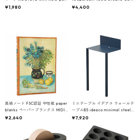
ch 3532 ルートート WR.ポーチ.ラ
AKU Timeless 100パーセント ス
¥1,980
¥4,400
ミネート-W ピンク・ミント
タジオコハク タイムレス Gray グ
レー
高級ノート FSC認証 中性紙 paper
ミニテーブル イデアコ ウォールテ
blanks ペーパーブランクス MIDI
ーブルB5 ideaco minimal steel f
ハードカバー 罫線 ヴァン・ゴッホ
urniture WALL Table B5 ネイビー
¥2,640
¥7,920
の静物画