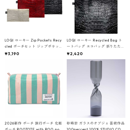
LOQI ローキー Zip Pockets Recy
LOQI ローキー Recycled Bag ト
cled ポーチセット ジップポケット
ートバッグ エコバッグ 折りたたみ
ファスナーポーチ 撥水加工 トラベ
大きめ 撥水加工 収納ポーチ CRO
¥3,190
¥2,420
ルポーチ 化粧ポーチ 3点セット C
CODILE/Black クロコダイル/ブラ
ROCODILE/Black,Burgundy,Off
ック
White クロコダイル/ブラック、バ
ーガンディー、オフホワイト
2026新作 ポーチ 旅行ポーチ 化粧
砂時計 ガラスのオブジェ 芸術作品
ポーチ ROOTOTE with ROO pou
100percent 100% STUDIO COH