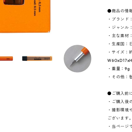
●商品の情
・ブランド：
・ジャンル
・主な素材
・生産国：
・サイズ：約
W60xD17
・重量：9g
・その他：替
●ご購入前
・ご購入後
・撮影環境
ございます
・当ページ