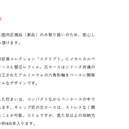
T
は国内正規品（新品）のみ取り扱いのため、安心し
め頂けます。
筆記具コレクション「スクリプト」にメカニカルペ
ケースと替芯レフィル。芯ケースはシリーズ共通の
加工されたアルミニウムの六角形軸をベースに開発
マルなデザインです。
れた佇まいは、コンパクトながらペンケースの中で
ちます。キャップ式の芯ケースは、ストレスなく開
ることが可能。スリムですが、見た目以上の収納力
芯が約40本入ります。