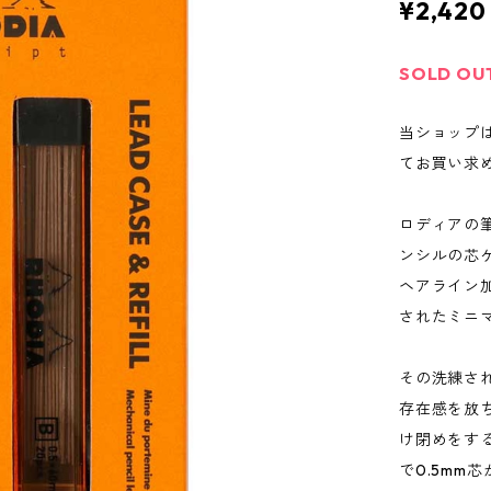
¥2,420
SOLD OU
当ショップ
てお買い求
ロディアの
ンシルの芯
ヘアライン
されたミニ
その洗練さ
存在感を放
け閉めをす
で0.5mm