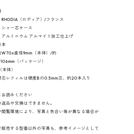
報
RHODIA（ロディア）/フランス
：シャー芯ケース
：アルミニウム アルマイト加工仕上げ
日本
W70x直径9mm（本体）/約
xH106mm（パッケージ）
（本体）
芯レフィルは硬度Bの0.5mm芯、約20本入り
にお読みください
の返品や交換はできません。
や閲覧環境により、写真と色合い等が異なる場合が
。
で販売する型番以外の写真も、参考イメージとして