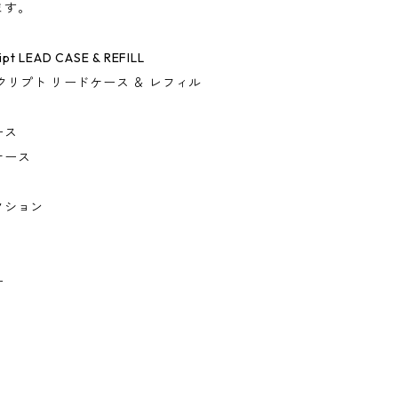
ます。
ipt LEAD CASE & REFILL
クリプト リードケース ＆ レフィル
ース
ケース
クション
ー