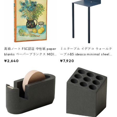
高級ノート FSC認証 中性紙 paper
ミニテーブル イデアコ ウォールテ
blanks ペーパーブランクス MIDI
ーブルB5 ideaco minimal steel f
ハードカバー 罫線 ヴァン・ゴッホ
urniture WALL Table B5 ネイビー
¥2,640
¥7,920
の静物画