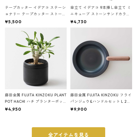
テープカッター イデアコ ステーシ
傘立て イデアコ 9本挿し傘立て ミ
ョナリー テープカッター ストーン
ニキューブ ストーンサンドカラー
サンドカラー 石調 ideaco Station
石調 ideaco Umbrella Stand CUB
¥5,500
¥4,730
ery tape cutter ストーンサンド
E ストーンサンドブラック
ブラック
藤田金属 FUJITA KINZOKU PLANT
藤田金属 FUJITA KINZOKU フライ
POT HACHI ハチ プランターポッ
パンジュウ&ハンドルセット L 24c
ト 3号 ブラック
m ガス火・IH対応 鉄フライパン
¥4,950
¥9,900
ウォルナット
全アイテムを見る