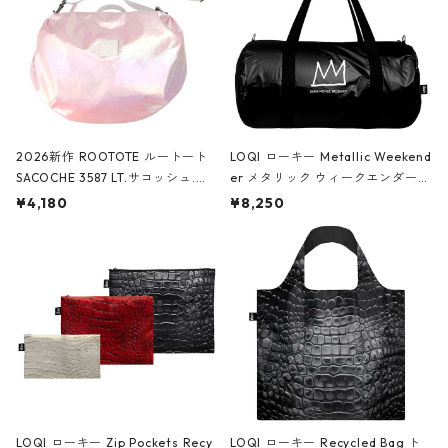
2026新作 ROOTOTE ルートート
LOQI ローキー Metallic Weekend
SACOCHE 3587 LT.サコッシュ.ル
er メタリック ウィークエンダー
ミエ-B ショルダーバッグ グロスピ
ボストンバッグ ショルダーバッグ
¥4,180
¥8,250
ンク
JEAN-MICHEL BASQUIAT/Crown
Black ジャン=ミッシェル・バスキ
ア/クラウン ブラック
LOQI ローキー Zip Pockets Recy
LOQI ローキー Recycled Bag ト