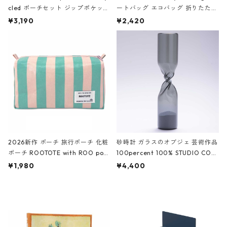
cled ポーチセット ジップポケット
ートバッグ エコバッグ 折りたたみ
ファスナーポーチ 撥水加工 トラベ
大きめ 撥水加工 収納ポーチ CRO
¥3,190
¥2,420
ルポーチ 化粧ポーチ 3点セット C
CODILE/Black クロコダイル/ブラ
ROCODILE/Black,Burgundy,Off
ック
White クロコダイル/ブラック、バ
ーガンディー、オフホワイト
2026新作 ポーチ 旅行ポーチ 化粧
砂時計 ガラスのオブジェ 芸術作品
ポーチ ROOTOTE with ROO pou
100percent 100% STUDIO COH
ch 3532 ルートート WR.ポーチ.ラ
AKU Timeless 100パーセント ス
¥1,980
¥4,400
ミネート-W ピンク・ミント
タジオコハク タイムレス Gray グ
レー