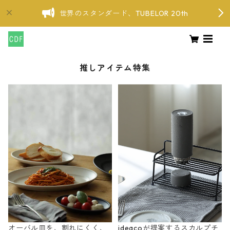
世界のスタンダード、TUBELOR 20th
推しアイテム特集
オーバル皿を、割れにくく、
ideacoが提案するスカルプチ