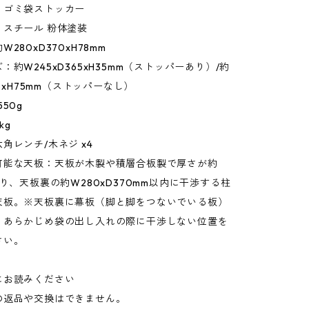
：ゴミ袋ストッカー
：スチール 粉体塗装
280xD370xH78mm
：約W245xD365xH35mm（ストッパーあり）/約
65xH75mm（ストッパーなし）
50g
kg
角レンチ/木ネジ x4
可能な天板：天板が木製や積層合板製で厚さが約
あり、天板裏の約W280xD370mm以内に干渉する柱
天板。※天板裏に幕板（脚と脚をつないでいる板）
、あらかじめ袋の出し入れの際に干渉しない位置を
さい。
にお読みください
の返品や交換はできません。