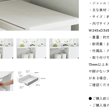
・ジャンル
・主な素材
・サイズ：約W
・内寸サイズ
W245xD3
・重量：約15
・耐荷重：2
・付属品：六
・取り付け
15mm以上
や脚がない
がある場合
ご確認くだ
●ご購入前
・ご購入後