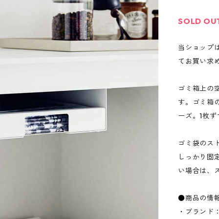
SOLD OU
当ショップ
てお買い求
ゴミ箱上の
す。ゴミ箱
ーズ。1枚
ゴミ袋のス
しっかり固
い場合は、
●商品の情
・ブランド：