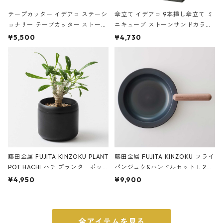
テープカッター イデアコ ステーシ
傘立て イデアコ 9本挿し傘立て ミ
ョナリー テープカッター ストーン
ニキューブ ストーンサンドカラー
サンドカラー 石調 ideaco Station
石調 ideaco Umbrella Stand CUB
¥5,500
¥4,730
ery tape cutter ストーンサンド
E ストーンサンドブラック
ブラック
藤田金属 FUJITA KINZOKU PLANT
藤田金属 FUJITA KINZOKU フライ
POT HACHI ハチ プランターポッ
パンジュウ&ハンドルセット L 24c
ト 3号 ブラック
m ガス火・IH対応 鉄フライパン
¥4,950
¥9,900
ウォルナット
全アイテムを見る