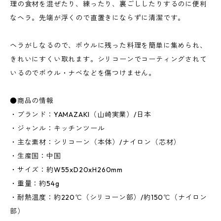
理の食材を混ぜたり、練ったり、裏ごししたりするのに便利
なヘラ。先端が浮くので直置きにならずに清潔です。
ヘラがしなるので、ボウルに残った料理を簡単に集められ、
きれいにすくい取れます。シリコーンでコーティングされて
いるのでボウル・ナベなどを傷つけません。
●商品の情報
・ブランド：YAMAZAKI（山崎実業）/日本
・ジャンル：キッチンツール
・主な素材：シリコーン（本体）/ナイロン（芯材）
・生産国：中国
・サイズ：約W55xD20xH260mm
・重量：約54g
・耐熱温度：約220℃（シリコーン部）/約150℃（ナイロン
部）