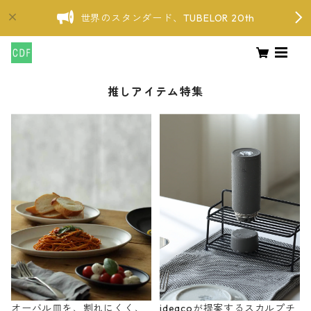
世界のスタンダード、TUBELOR 20th
推しアイテム特集
オーバル皿を、割れにくく、
ideacoが提案するスカルプチ