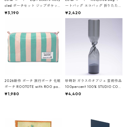
cled ポーチセット ジップポケット
ートバッグ エコバッグ 折りたたみ
ファスナーポーチ 撥水加工 トラベ
大きめ 撥水加工 収納ポーチ CRO
¥3,190
¥2,420
ルポーチ 化粧ポーチ 3点セット C
CODILE/Black クロコダイル/ブラ
ROCODILE/Black,Burgundy,Off
ック
White クロコダイル/ブラック、バ
ーガンディー、オフホワイト
2026新作 ポーチ 旅行ポーチ 化粧
砂時計 ガラスのオブジェ 芸術作品
ポーチ ROOTOTE with ROO pou
100percent 100% STUDIO COH
ch 3532 ルートート WR.ポーチ.ラ
AKU Timeless 100パーセント ス
¥1,980
¥4,400
ミネート-W ピンク・ミント
タジオコハク タイムレス Gray グ
レー