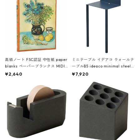
高級ノート FSC認証 中性紙 paper
ミニテーブル イデアコ ウォールテ
blanks ペーパーブランクス MIDI
ーブルB5 ideaco minimal steel f
ハードカバー 罫線 ヴァン・ゴッホ
urniture WALL Table B5 ネイビー
¥2,640
¥7,920
の静物画