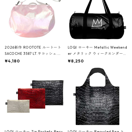
2026新作 ROOTOTE ルートート
LOQI ローキー Metallic Weekend
SACOCHE 3587 LT.サコッシュ.ル
er メタリック ウィークエンダー
ミエ-B ショルダーバッグ グロスピ
ボストンバッグ ショルダーバッグ
¥4,180
¥8,250
ンク
JEAN-MICHEL BASQUIAT/Crown
Black ジャン=ミッシェル・バスキ
ア/クラウン ブラック
LOQI ローキー Zip Pockets Recy
LOQI ローキー Recycled Bag ト