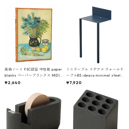
高級ノート FSC認証 中性紙 paper
ミニテーブル イデアコ ウォールテ
blanks ペーパーブランクス MIDI
ーブルB5 ideaco minimal steel f
ハードカバー 罫線 ヴァン・ゴッホ
urniture WALL Table B5 ネイビー
¥2,640
¥7,920
の静物画