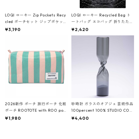
LOQI ローキー Zip Pockets Recy
LOQI ローキー Recycled Bag ト
cled ポーチセット ジップポケット
ートバッグ エコバッグ 折りたたみ
ファスナーポーチ 撥水加工 トラベ
大きめ 撥水加工 収納ポーチ CRO
¥3,190
¥2,420
ルポーチ 化粧ポーチ 3点セット C
CODILE/Black クロコダイル/ブラ
ROCODILE/Black,Burgundy,Off
ック
White クロコダイル/ブラック、バ
ーガンディー、オフホワイト
2026新作 ポーチ 旅行ポーチ 化粧
砂時計 ガラスのオブジェ 芸術作品
ポーチ ROOTOTE with ROO pou
100percent 100% STUDIO COH
ch 3532 ルートート WR.ポーチ.ラ
AKU Timeless 100パーセント ス
¥1,980
¥4,400
ミネート-W ピンク・ミント
タジオコハク タイムレス Gray グ
レー