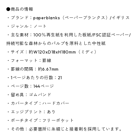
●商品の情報
・ブランド：paperblanks（ペーパーブランクス）/イギリス
・ジャンル：ノート
・主な素材：100％再生紙を利用した板紙/FSC認証ペーパー/
持続可能な森林からのパルプを原料とした中性紙
・サイズ：約W120xD18xH180mm（ミディ）
・フォーマット：罫線
・罫線の間隔：約6.67mm
・1ページあたりの行数：21
・ページ数：144ページ
・留め具：ゴムバンド
・カバータイプ：ハードカバー
・エッジプリント：あり
・ポーチタイプ：フリーポケット
・その他：必要箇所に糸綴じと接着剤を採用しています。