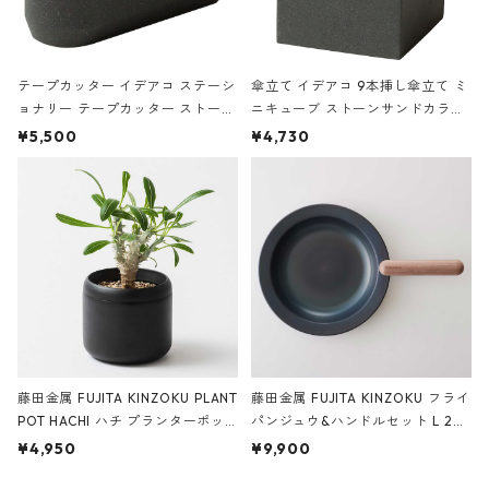
テープカッター イデアコ ステーシ
傘立て イデアコ 9本挿し傘立て ミ
ョナリー テープカッター ストーン
ニキューブ ストーンサンドカラー
サンドカラー 石調 ideaco Station
石調 ideaco Umbrella Stand CUB
¥5,500
¥4,730
ery tape cutter ストーンサンド
E ストーンサンドブラック
ブラック
藤田金属 FUJITA KINZOKU PLANT
藤田金属 FUJITA KINZOKU フライ
POT HACHI ハチ プランターポッ
パンジュウ&ハンドルセット L 24c
ト 3号 ブラック
m ガス火・IH対応 鉄フライパン
¥4,950
¥9,900
ウォルナット