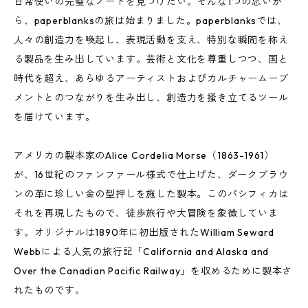
日常使いの完璧なノートを見つけたい。そんな1つの思いか
ら、paperblanksの旅は始まりました。paperblanksでは、
人々の創造力を喚起し、表現活動を支え、特別な瞬間を称え
る製品を生み出しています。芸術と文化を尊重しつつ、国と
時代を超え、あらゆるアーティストおよびカルチャームーブ
メントとのつながりを生み出し、創造力を掻き立てるツール
を届けています。
アメリカの製本家のAlice Cordelia Morse（1863-1961）
が、16世紀のファンファール様式で仕上げた、ダークブラウ
ンの革に珍しい金の型押しを施した製本。このパシフィカは
それを再現したもので、徒歩旅行や大冒険を象徴していま
す。オリジナルは1890年に初出版されたWilliam Seward
Webbによる人気の旅行記「California and Alaska and
Over the Canadian Pacific Railway」を収めるために製本さ
れたものです。