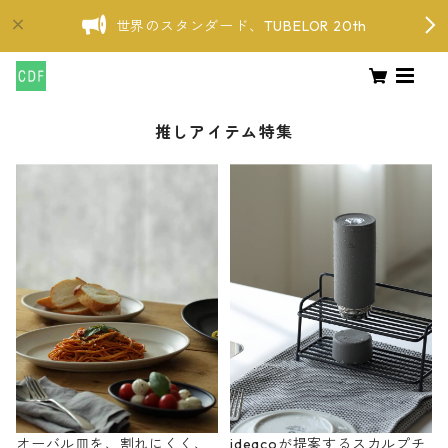
世界のスタンダード、TUBELOR 20th
推しアイテム特集
オーバル皿を、割れにくく、
ideacoが提案するスカルプチ