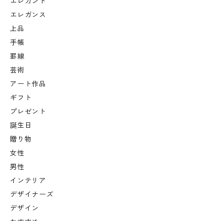
エレガント
エレガンス
上品
手帳
罫線
芸術
アート作品
ギフト
プレゼント
誕生日
贈り物
女性
男性
インテリア
デザイナーズ
デザイン