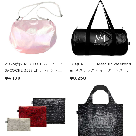
2026新作 ROOTOTE ルートート
LOQI ローキー Metallic Weekend
SACOCHE 3587 LT.サコッシュ.ル
er メタリック ウィークエンダー
ミエ-B ショルダーバッグ グロスピ
ボストンバッグ ショルダーバッグ
¥4,180
¥8,250
ンク
JEAN-MICHEL BASQUIAT/Crown
Black ジャン=ミッシェル・バスキ
ア/クラウン ブラック