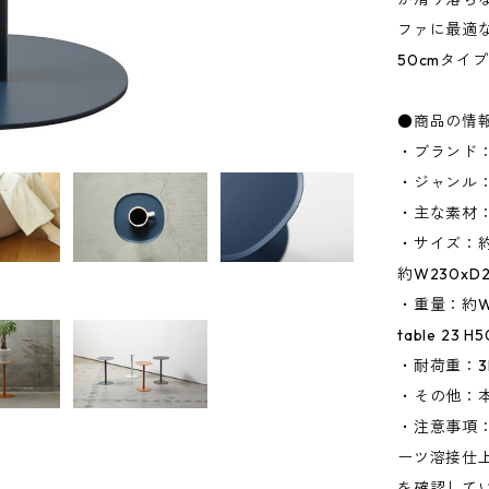
ファに最適
50cmタイ
●商品の情
・ブランド：
・ジャンル
・主な素材
・サイズ：約W2
約W230xD23
・重量：約W1.8
table 23 H
・耐荷重：3
・その他：
・注意事項
ーツ溶接仕上
を確認して