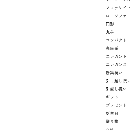
ソファサイ
ローソファ
円形
丸み
コンパクト
高級感
エレガント
エレガンス
新築祝い
引っ越し祝
引越し祝い
ギフト
プレゼント
誕生日
贈り物
女性