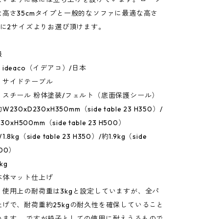
な高さ35cmタイプと一般的なソファに最適な高さ
プに2サイズよりお選び頂けます。
報
ideaco（イデアコ）/日本
：サイドテーブル
：スチール 粉体塗装/フェルト（底面保護シール）
30xD230xH350mm（side table 23 H350）/
0xH500mm（side table 23 H500）
kg（side table 23 H350）/約1.9kg（side
500）
kg
本体マット仕上げ
：使用上の耐荷重は3kgと設定していますが、全パ
げで、耐荷重約25kgの耐久性を確保していること
います。 ですが椅子としての使用に耐えうるもので