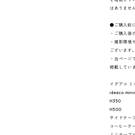
はありませ
●ご購入前
・ご購入後
・撮影環境
ございます
・当ページ
掲載してい
イデアコ ミ
ideaco minim
H350
H500
サイドテー
コーヒーテ
ミニテーブ