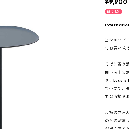
¥9,900
残り1点
Internatio
当ショップ
てお買い求
そばに寄り
使いを十分
り、Less
て不要で、
要の溶接さ
天板のフォ
のものが置
が滑り落ち