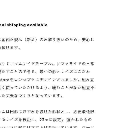
nal shipping available
は国内正規品（新品）のみ取り扱いのため、安心し
め頂けます。
添うミニマムサイドテーブル。ソファサイドの日常
満たすことのできる、最小の形とサイズにこだわ
 is Moreをコンセプトにデザインされました。組み立
長く使っていただけるよう、緩むことがない組立不
れた丈夫なつくりとなっています。
ルムは円形にひずみを設けた形状とし、必要最低限
けるサイズを検証し、23㎝に設定。 置かれたもの
ないように縁には立ち上げを設けています。ローソ