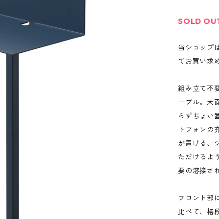
SOLD OU
当ショップ
てお買い求
組み立て不
ーブル。天
らずちょい
トフォンの
が置ける、
ただけるよ
要の溶接さ
フロント部
比べて、格