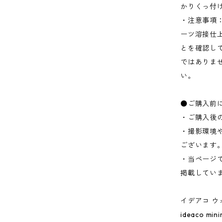
かりくっ付
・注意事項
ーツ溶接仕
とを確認し
ではありま
い。
●ご購入前
・ご購入後
・撮影環境
ございます
・当ページ
掲載してい
イデアコ ウ
ideaco mini