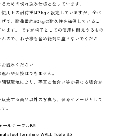
けるための切れ込み仕様となっています。
：使用上の耐荷重は3kgと設定していますが、全パ
上げで、耐荷重約30kgの耐久性を確保しているこ
ています。 ですが椅子としての使用に耐えうるもの
せんので、お子様も含め絶対に座らないでくださ
にお読みください
の返品や交換はできません。
や閲覧環境により、写真と色合い等が異なる場合が
。
で販売する商品以外の写真も、参考イメージとして
ます。
ォールテーブルB5
mal steel furniture WALL Table B5