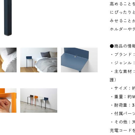
高めること
にぴったり
みせること
ホルダーや
●商品の情
・ブランド：
・ジャンル
・主な素材
護）
・サイズ：約W
・重量：約W1
・耐荷重：3
・付属パー
・その他：
充電コード