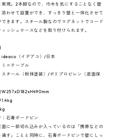
を実現。2本脚なので、巾木を気にすることなく壁
と添わせて設置ができ、すっきり壁と一体化させて
ができます。スチール製なのでマグネットでコード
ティッシュケースなどを取り付けられます。
報
ideaco（イデアコ）/日本
：ミニテーブル
：スチール（粉体塗装）/ポリプロピレン（底面保
257xD182xH490mm
.4kg
kg
ツ：石膏ボードピン
天面に一部切れ込みが入っているのは「携帯などの
を通す」ことと同時に、石膏ボードピンで壁にしっ