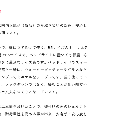
T
は国内正規品（新品）のみ取り扱いのため、安心し
め頂けます。
要で、壁に立て掛けて使う、B5サイズのミニマムテ
面はB5サイズで、ベッドサイドに置いても邪魔にな
置きに最適なサイズ感です。べッドサイドでスマー
充電と一緒に、ウォーターピッチャーやグラスなど
シンプルでミニマルなテーブルです。長く使ってい
う、ノックダウンではなく、緩むことがない組立不
れた丈夫なつくりとなっています。
に二本脚を設けたことで、壁付けのみのシェルフと
段に耐荷重性を高める事が出来、安定感・安心度を