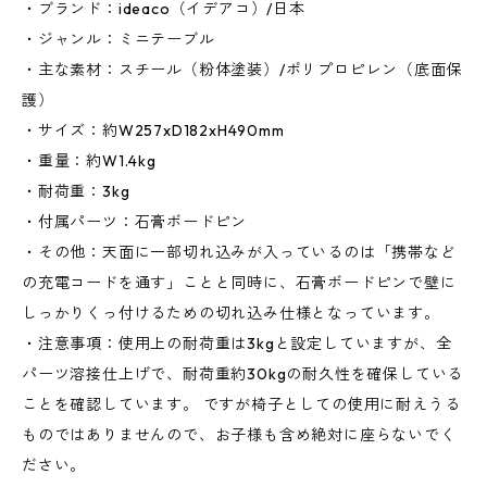
・ブランド：ideaco（イデアコ）/日本
・ジャンル：ミニテーブル
・主な素材：スチール（粉体塗装）/ポリプロピレン（底面保
護）
・サイズ：約W257xD182xH490mm
・重量：約W1.4kg
・耐荷重：3kg
・付属パーツ：石膏ボードピン
・その他：天面に一部切れ込みが入っているのは「携帯など
の充電コードを通す」ことと同時に、石膏ボードピンで壁に
しっかりくっ付けるための切れ込み仕様となっています。
・注意事項：使用上の耐荷重は3kgと設定していますが、全
パーツ溶接仕上げで、耐荷重約30kgの耐久性を確保している
ことを確認しています。 ですが椅子としての使用に耐えうる
ものではありませんので、お子様も含め絶対に座らないでく
ださい。