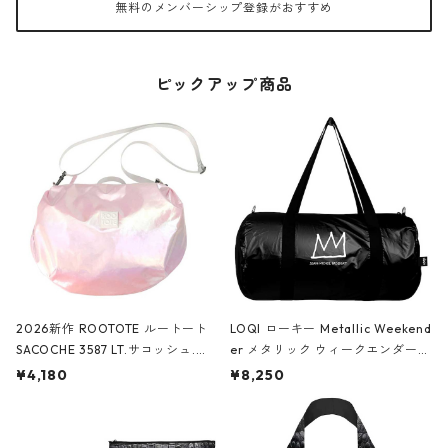
無料のメンバーシップ登録がおすすめ
ピックアップ商品
2026新作 ROOTOTE ルートート
LOQI ローキー Metallic Weekend
SACOCHE 3587 LT.サコッシュ.ル
er メタリック ウィークエンダー
ミエ-B ショルダーバッグ グロスピ
ボストンバッグ ショルダーバッグ
¥4,180
¥8,250
ンク
JEAN-MICHEL BASQUIAT/Crown
Black ジャン=ミッシェル・バスキ
ア/クラウン ブラック