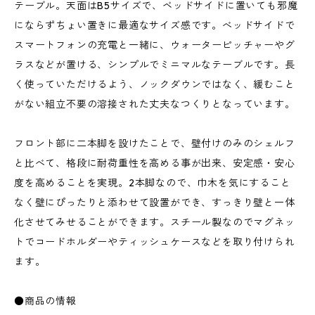
テーブル。天面はB5サイズで、ベッドサイドに置いても邪魔
にならずちょい置きに最適なサイズ感です。べッドサイドで
スマートフォンの充電と一緒に、ウォーターピッチャーやグ
ラスなどが置ける、シンプルでミニマルなテーブルです。長
く使っていただけるよう、ノックダウンではなく、緩むこと
がない組立不要の溶接された丈夫なつくりとなっています。
フロント部に二本脚を設けたことで、壁付けのみのシェルフ
と比べて、格段に耐荷重性を高める事が出来、安定感・安心
度を高めることを実現。2本脚なので、巾木を気にすること
なく壁にぴったりと添わせて設置ができ、すっきり壁と一体
化させてみせることができます。スチール製なのでマグネッ
トでコードホルダーやティッシュケースなどを取り付けられ
ます。
●商品の情報