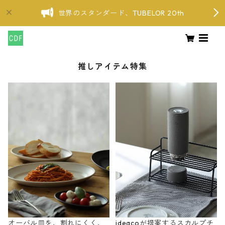
世界のスタンダード、TUBELOR 20th
推しアイテム特集
オーバル皿を、割れにくく、
ideacoが提案するスカルプチ