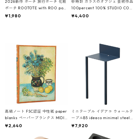
2026新作 ポーチ 旅行ポーチ 化粧
砂時計 ガラスのオブジェ 芸術作品
ポーチ ROOTOTE with ROO pou
100percent 100% STUDIO COH
ch 3532 ルートート WR.ポーチ.ラ
AKU Timeless 100パーセント ス
¥1,980
¥4,400
ミネート-W ピンク・ミント
タジオコハク タイムレス Gray グ
レー
高級ノート FSC認証 中性紙 paper
ミニテーブル イデアコ ウォールテ
blanks ペーパーブランクス MIDI
ーブルB5 ideaco minimal steel f
ハードカバー 罫線 ヴァン・ゴッホ
urniture WALL Table B5 ネイビー
¥2,640
¥7,920
の静物画