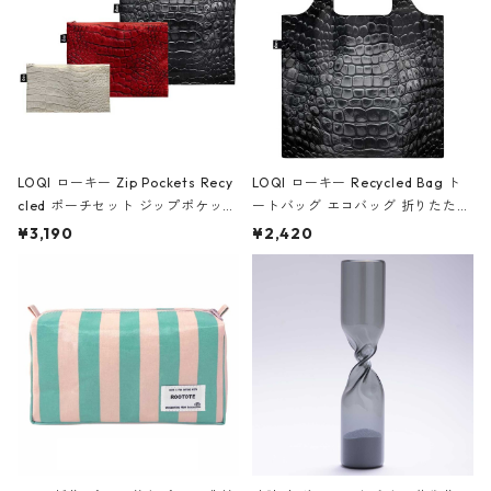
LOQI ローキー Zip Pockets Recy
LOQI ローキー Recycled Bag ト
cled ポーチセット ジップポケット
ートバッグ エコバッグ 折りたたみ
ファスナーポーチ 撥水加工 トラベ
大きめ 撥水加工 収納ポーチ CRO
¥3,190
¥2,420
ルポーチ 化粧ポーチ 3点セット C
CODILE/Black クロコダイル/ブラ
ROCODILE/Black,Burgundy,Off
ック
White クロコダイル/ブラック、バ
ーガンディー、オフホワイト