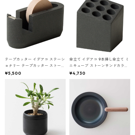
テープカッター イデアコ ステーシ
傘立て イデアコ 9本挿し傘立て ミ
ョナリー テープカッター ストーン
ニキューブ ストーンサンドカラー
サンドカラー 石調 ideaco Station
石調 ideaco Umbrella Stand CUB
¥5,500
¥4,730
ery tape cutter ストーンサンド
E ストーンサンドブラック
ブラック