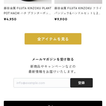
藤田金属 FUJITA KINZOKU PLANT
藤田金属 FUJITA KINZOKU フライ
POT HACHI ハチ プランターポッ
パンジュウ&ハンドルセット L 24c
ト 3号 ブラック
m ガス火・IH対応 鉄フライパン
¥4,950
¥9,900
ウォルナット
全アイテムを見る
メールマガジンを受け取る
新商品やキャンペーンなどの

最新情報をお届けいたします。
登録