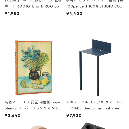
2026新作 ポーチ 旅行ポーチ 化粧
砂時計 ガラスのオブジェ 芸術作品
ポーチ ROOTOTE with ROO pou
100percent 100% STUDIO COH
ch 3532 ルートート WR.ポーチ.ラ
AKU Timeless 100パーセント ス
¥1,980
¥4,400
ミネート-W ピンク・ミント
タジオコハク タイムレス Gray グ
レー
高級ノート FSC認証 中性紙 paper
ミニテーブル イデアコ ウォールテ
blanks ペーパーブランクス MIDI
ーブルB5 ideaco minimal steel f
ハードカバー 罫線 ヴァン・ゴッホ
urniture WALL Table B5 ネイビー
¥2,640
¥7,920
の静物画