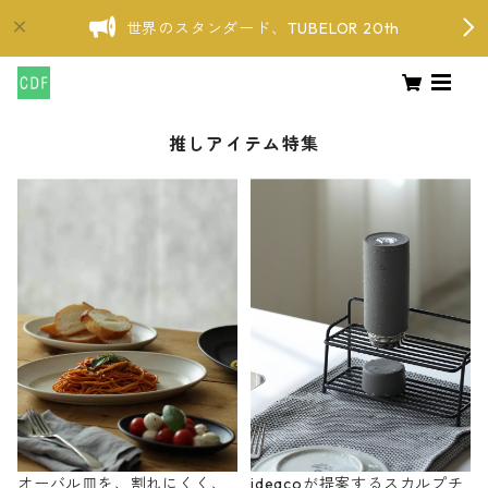
世界のスタンダード、TUBELOR 20th
推しアイテム特集
オーバル皿を、割れにくく、
ideacoが提案するスカルプチ