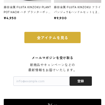
藤田金属 FUJITA KINZOKU PLANT
藤田金属 FUJITA KINZOKU フライ
POT HACHI ハチ プランターポッ
パンジュウ&ハンドルセット L 24c
ト 3号 ブラック
m ガス火・IH対応 鉄フライパン
¥4,950
¥9,900
ウォルナット
全アイテムを見る
メールマガジンを受け取る
新商品やキャンペーンなどの

最新情報をお届けいたします。
登録