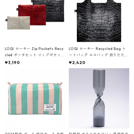
LOQI ローキー Zip Pockets Recy
LOQI ローキー Recycled Bag ト
cled ポーチセット ジップポケット
ートバッグ エコバッグ 折りたたみ
ファスナーポーチ 撥水加工 トラベ
大きめ 撥水加工 収納ポーチ CRO
¥3,190
¥2,420
ルポーチ 化粧ポーチ 3点セット C
CODILE/Black クロコダイル/ブラ
ROCODILE/Black,Burgundy,Off
ック
White クロコダイル/ブラック、バ
ーガンディー、オフホワイト