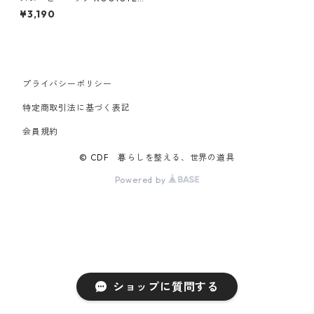
TALL PEANUTS-9L 8400 ル
¥3,190
ートート スヌーピー IP.トー
ル.ピーナッツ-9L ブルー
プライバシーポリシー
特定商取引法に基づく表記
会員規約
© CDF 暮らしを整える、世界の道具
Powered by
ショップに質問する