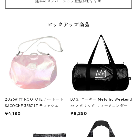
無料のメンバーシップ登録がおすすめ
ピックアップ商品
2026新作 ROOTOTE ルートート
LOQI ローキー Metallic Weekend
SACOCHE 3587 LT.サコッシュ.ル
er メタリック ウィークエンダー
ミエ-B ショルダーバッグ グロスピ
ボストンバッグ ショルダーバッグ
¥4,180
¥8,250
ンク
JEAN-MICHEL BASQUIAT/Crown
Black ジャン=ミッシェル・バスキ
ア/クラウン ブラック