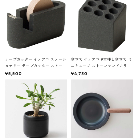
テープカッター イデアコ ステーシ
傘立て イデアコ 9本挿し傘立て ミ
ョナリー テープカッター ストーン
ニキューブ ストーンサンドカラー
サンドカラー 石調 ideaco Station
石調 ideaco Umbrella Stand CUB
¥5,500
¥4,730
ery tape cutter ストーンサンド
E ストーンサンドブラック
ブラック