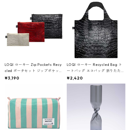
Black ジャン=ミッシェル・バスキ
ア/クラウン ブラック
LOQI ローキー Zip Pockets Recy
LOQI ローキー Recycled Bag ト
cled ポーチセット ジップポケット
ートバッグ エコバッグ 折りたたみ
ファスナーポーチ 撥水加工 トラベ
大きめ 撥水加工 収納ポーチ CRO
¥3,190
¥2,420
ルポーチ 化粧ポーチ 3点セット C
CODILE/Black クロコダイル/ブラ
ROCODILE/Black,Burgundy,Off
ック
White クロコダイル/ブラック、バ
ーガンディー、オフホワイト