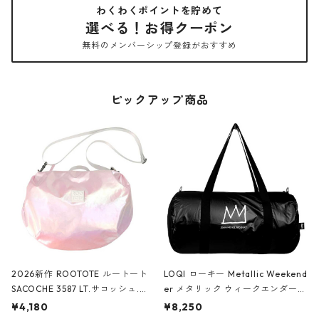
わくわくポイントを貯めて
選べる！お得クーポン
無料のメンバーシップ登録がおすすめ
ピックアップ商品
2026新作 ROOTOTE ルートート
LOQI ローキー Metallic Weekend
SACOCHE 3587 LT.サコッシュ.ル
er メタリック ウィークエンダー
ミエ-B ショルダーバッグ グロスピ
ボストンバッグ ショルダーバッグ
¥4,180
¥8,250
ンク
JEAN-MICHEL BASQUIAT/Crown