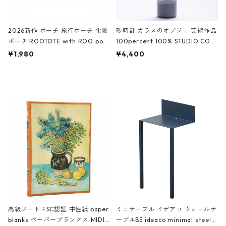
2026新作 ポーチ 旅行ポーチ 化粧
砂時計 ガラスのオブジェ 芸術作品
ポーチ ROOTOTE with ROO pou
100percent 100% STUDIO COH
ch 3532 ルートート WR.ポーチ.ラ
AKU Timeless 100パーセント ス
¥1,980
¥4,400
ミネート-W ピンク・ミント
タジオコハク タイムレス Gray グ
レー
高級ノート FSC認証 中性紙 paper
ミニテーブル イデアコ ウォールテ
blanks ペーパーブランクス MIDI
ーブルB5 ideaco minimal steel f