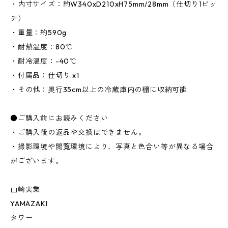
・内寸サイズ：約W340xD210xH75mm/28mm（仕切り1ピッ
チ）
・重量：約590g
・耐熱温度：80℃
・耐冷温度：-40℃
・付属品：仕切り x1
・その他：奥行35cm以上の冷蔵庫内の棚に収納可能
●ご購入前にお読みください
・ご購入後の返品や交換はできません。
・撮影環境や閲覧環境により、写真と色合い等が異なる場合
がございます。
山崎実業
YAMAZAKI
タワー