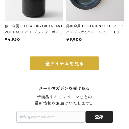
藤田金属 FUJITA KINZOKU PLANT
藤田金属 FUJITA KINZOKU フライ
POT HACHI ハチ プランターポッ
パンジュウ&ハンドルセット L 24c
ト 3号 ブラック
m ガス火・IH対応 鉄フライパン
¥4,950
¥9,900
ウォルナット
全アイテムを見る
メールマガジンを受け取る
新商品やキャンペーンなどの

最新情報をお届けいたします。
登録