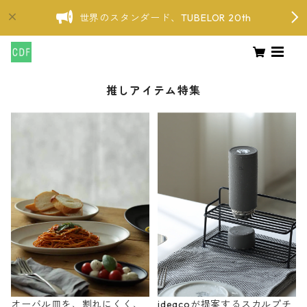
世界のスタンダード、TUBELOR 20th
推しアイテム特集
オーバル皿を、割れにくく、
ideacoが提案するスカルプチ