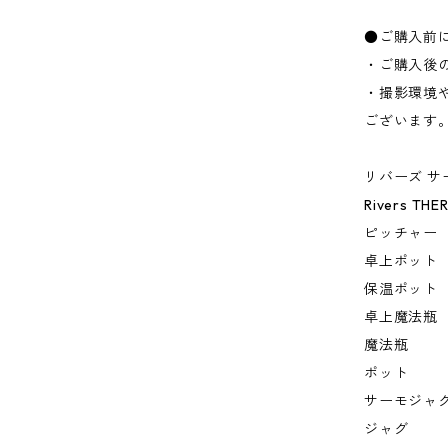
●ご購入前
・ご購入後
・撮影環境
ございます
リバーズ サー
Rivers THE
ピッチャー
卓上ポット
保温ポット
卓上魔法瓶
魔法瓶
ポット
サーモジャ
ジャグ