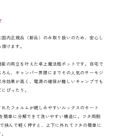
T
は国内正規品（新品）のみ取り扱いのため、安心し
め頂けます。
機能の両立を叶えた卓上魔法瓶ポットです。自宅で
ちろん、キャンパー界隈にまでその人気のサーモジ
保冷効果が高く、電源の確保が難しいキャンプでも
ズにぴったり。
されたフォルムが親しみやすいルックスのキート
フタを簡単に分解できて洗いやすい構造に。フタ両側
指で挟んで軽く押すと、上下に外れてフタの簡単に
す。