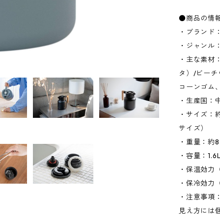
●商品の情
・ブランド：
・ジャンル
・主な素材：
タ）/ビーチ
コーンゴム
・生産国：
・サイズ：約W
サイズ）
・重量：約8
・容量：1.6
・保温効力（
・保冷効力（
・注意事項
見え方には