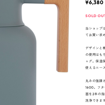
¥6,380
SOLD OU
当ショップ
てお買い求
デザインと
の使用はも
ャグ。保温
使えるニー
丸みの強調
1600。
面を2本の
洗浄できま