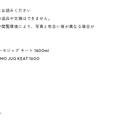
にお読みください
の返品や交換はできません。
や閲覧環境により、写真と色合い等が異なる場合が
。
モジャグ キート 1600ml
RMO JUG KEAT 1600
グ