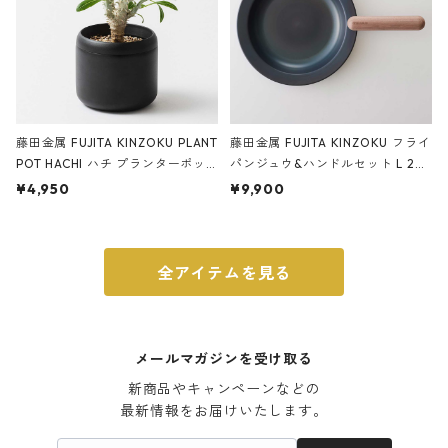
藤田金属 FUJITA KINZOKU PLANT
藤田金属 FUJITA KINZOKU フライ
POT HACHI ハチ プランターポッ
パンジュウ&ハンドルセット L 24c
ト 3号 ブラック
m ガス火・IH対応 鉄フライパン
¥4,950
¥9,900
ウォルナット
全アイテムを見る
メールマガジンを受け取る
新商品やキャンペーンなどの

最新情報をお届けいたします。