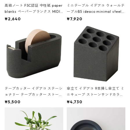
高級ノート FSC認証 中性紙 paper
ミニテーブル イデアコ ウォールテ
blanks ペーパーブランクス MIDI
ーブルB5 ideaco minimal steel f
ハードカバー 罫線 ヴァン・ゴッホ
urniture WALL Table B5 ネイビー
¥2,640
¥7,920
の静物画
テープカッター イデアコ ステーシ
傘立て イデアコ 9本挿し傘立て ミ
ョナリー テープカッター ストーン
ニキューブ ストーンサンドカラー
サンドカラー 石調 ideaco Station
石調 ideaco Umbrella Stand CUB
¥5,500
¥4,730
ery tape cutter ストーンサンド
E ストーンサンドブラック
ブラック