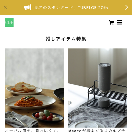
世界のスタンダード、TUBELOR 20th
推しアイテム特集
オーバル皿を、割れにくく、
ideacoが提案するスカルプチ