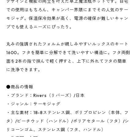
デザインと機能の両立を叶えた卓上魔法瓶ポットです。自宅
での使用はもちろん、キャンパー界隈にまでその人気のサー
モジャグ。保温保冷効果が高く、電源の確保が難しいキャン
プでも使えるニーズにぴったり。
丸みの強調されたフォルムが親しみやすいルックスのキート
1600。フタを簡単に分解できて洗いやすい構造に。フタ両側
面を2本の指で挟んで軽く押すと、上下に外れてフタの簡単
に洗浄できます。
●商品の情報
・ブランド：Rivers（リバーズ）/日本
・ジャンル：サーモジャグ
・主な素材：18-8ステンレス鋼、ポリプロピレン（本体、フ
タ）/ビーチウッド（ハンドル）/ポリアセタール（フタ）/シ
リコーンゴム、ステンレス鋼（フタ、ハンドル）