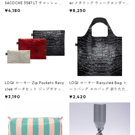
SACOCHE 3587 LT.サコッシュ.ル
er メタリック ウィークエンダー
ミエ-B ショルダーバッグ グロスピ
ボストンバッグ ショルダーバッグ
¥4,180
¥8,250
ンク
JEAN-MICHEL BASQUIAT/Crown
Black ジャン=ミッシェル・バスキ
ア/クラウン ブラック
LOQI ローキー Zip Pockets Recy
LOQI ローキー Recycled Bag ト
cled ポーチセット ジップポケット
ートバッグ エコバッグ 折りたたみ
ファスナーポーチ 撥水加工 トラベ
大きめ 撥水加工 収納ポーチ CRO
¥3,190
¥2,420
ルポーチ 化粧ポーチ 3点セット C
CODILE/Black クロコダイル/ブラ
ROCODILE/Black,Burgundy,Off
ック
White クロコダイル/ブラック、バ
ーガンディー、オフホワイト