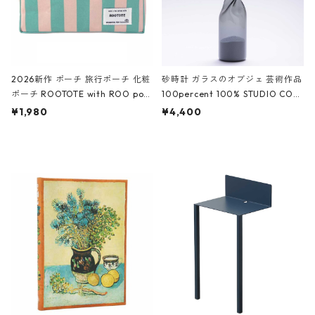
2026新作 ポーチ 旅行ポーチ 化粧
砂時計 ガラスのオブジェ 芸術作品
ポーチ ROOTOTE with ROO pou
100percent 100% STUDIO COH
ch 3532 ルートート WR.ポーチ.ラ
AKU Timeless 100パーセント ス
¥1,980
¥4,400
ミネート-W ピンク・ミント
タジオコハク タイムレス Gray グ
レー