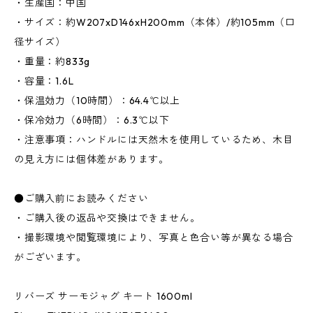
・生産国：中国
・サイズ：約W207xD146xH200mm（本体）/約105mm（口
径サイズ）
・重量：約833g
・容量：1.6L
・保温効力（10時間）：64.4℃以上
・保冷効力（6時間）：6.3℃以下
・注意事項：ハンドルには天然木を使用しているため、木目
の見え方には個体差があります。
●ご購入前にお読みください
・ご購入後の返品や交換はできません。
・撮影環境や閲覧環境により、写真と色合い等が異なる場合
がございます。
リバーズ サーモジャグ キート 1600ml