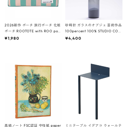
2026新作 ポーチ 旅行ポーチ 化粧
砂時計 ガラスのオブジェ 芸術作品
ポーチ ROOTOTE with ROO pou
100percent 100% STUDIO COH
ch 3532 ルートート WR.ポーチ.ラ
AKU Timeless 100パーセント ス
¥1,980
¥4,400
ミネート-W ピンク・ミント
タジオコハク タイムレス Gray グ
レー
高級ノート FSC認証 中性紙 paper
ミニテーブル イデアコ ウォールテ