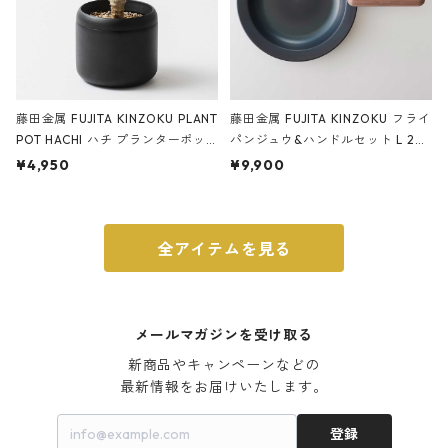
藤田金属 FUJITA KINZOKU PLANT
藤田金属 FUJITA KINZOKU フライ
POT HACHI ハチ プランターポッ
パンジュウ&ハンドルセット L 24c
ト 3号 ブラック
m ガス火・IH対応 鉄フライパン
¥4,950
¥9,900
ウォルナット
全アイテムを見る
メールマガジンを受け取る
新商品やキャンペーンなどの

最新情報をお届けいたします。
登録