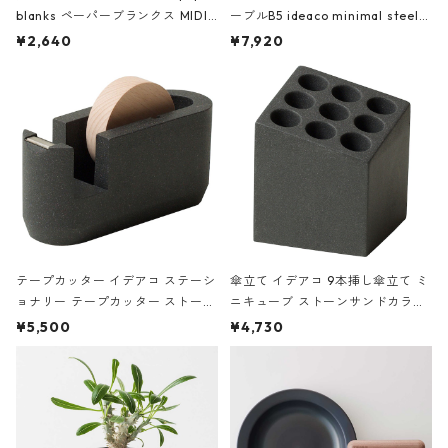
blanks ペーパーブランクス MIDI
ーブルB5 ideaco minimal steel f
ハードカバー 罫線 ヴァン・ゴッホ
urniture WALL Table B5 ネイビー
¥2,640
¥7,920
の静物画
テープカッター イデアコ ステーシ
傘立て イデアコ 9本挿し傘立て ミ
ョナリー テープカッター ストーン
ニキューブ ストーンサンドカラー
サンドカラー 石調 ideaco Station
石調 ideaco Umbrella Stand CUB
¥5,500
¥4,730
ery tape cutter ストーンサンド
E ストーンサンドブラック
ブラック