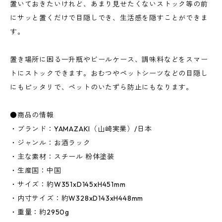
置いておきたいけれど、あまり見せたくないストック等の前
にサッと置くだけで目隠しでき、生活感を隠すことができま
す。
置き場所に困る一升瓶やビールケース、調味料などをスマー
トにストックできます。おむつやペットシーツなどの目隠し
にもピッタリで、ペットのいたずら防止にもなります。
●商品の情報
・ブランド：YAMAZAKI（山崎実業）/日本
・ジャンル：お酒ラック
・主な素材：スチール 粉体塗装
・生産国：中国
・サイズ：約W351xD145xH451mm
・内寸サイズ：約W328xD143xH448mm
・重量：約2950g