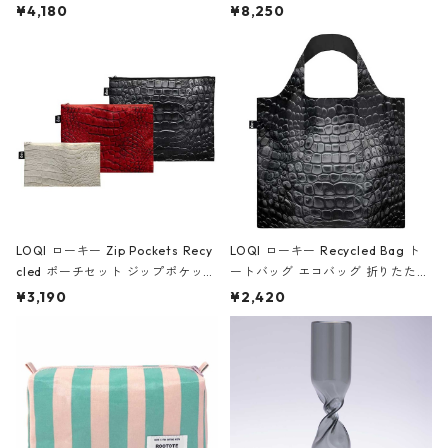
ミエ-B ショルダーバッグ グロスピ
ボストンバッグ ショルダーバッグ
¥4,180
¥8,250
ンク
JEAN-MICHEL BASQUIAT/Crown
Black ジャン=ミッシェル・バスキ
ア/クラウン ブラック
LOQI ローキー Zip Pockets Recy
LOQI ローキー Recycled Bag ト
cled ポーチセット ジップポケット
ートバッグ エコバッグ 折りたたみ
ファスナーポーチ 撥水加工 トラベ
大きめ 撥水加工 収納ポーチ CRO
¥3,190
¥2,420
ルポーチ 化粧ポーチ 3点セット C
CODILE/Black クロコダイル/ブラ
ROCODILE/Black,Burgundy,Off
ック
White クロコダイル/ブラック、バ
ーガンディー、オフホワイト