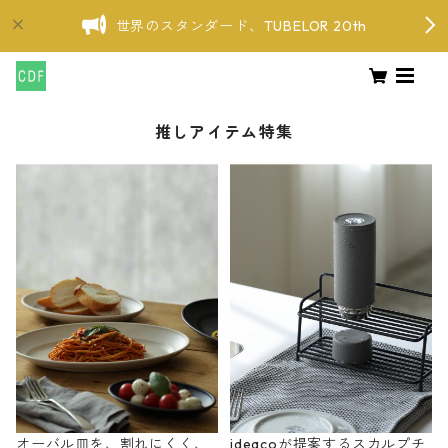
世界のスタンダード、TUBELOR 20th
推しアイテム特集
オーバル皿を、割れにくく、
ideacoが提案するスカルプチ