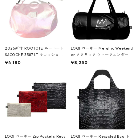
2026新作 ROOTOTE ルートート
LOQI ローキー Metallic Weekend
SACOCHE 3587 LT.サコッシュ.ル
er メタリック ウィークエンダー
ミエ-B ショルダーバッグ グロスピ
ボストンバッグ ショルダーバッグ
¥4,180
¥8,250
ンク
JEAN-MICHEL BASQUIAT/Crown
Black ジャン=ミッシェル・バスキ
ア/クラウン ブラック
LOQI ローキー Zip Pockets Recy
LOQI ローキー Recycled Bag ト