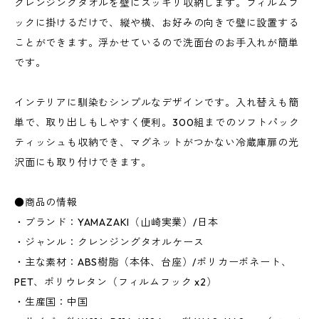
クレンジングタオルを壁にスッキリ収納します。フィルムフ
ックに掛けるだけで、縦や横、お好みの向きで壁に設置する
ことができます。浮かせているので洗面台のお手入れが簡単
です。
インテリアに馴染むシンプルなデザインです。入れ替えも簡
単で、取り出しもしやすく便利。300組までのソフトパック
ティッシュも収納でき、マグネットがつかない冷蔵庫扉の光
沢面にも取り付けできます。
●商品の情報
・ブランド：YAMAZAKI（山崎実業）/日本
・ジャンル：クレンジングタオルケース
・主な素材：ABS樹脂（本体、台座）/ポリカーボネート、
PET、ポリウレタン（フィルムフック x2）
・生産国：中国