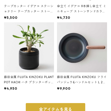
テープカッター イデアコ ステーシ
傘立て イデアコ 9本挿し傘立て ミ
ョナリー テープカッター ストーン
ニキューブ ストーンサンドカラー
サンドカラー 石調 ideaco Station
石調 ideaco Umbrella Stand CUB
¥5,500
¥4,730
ery tape cutter ストーンサンド
E ストーンサンドブラック
ブラック
藤田金属 FUJITA KINZOKU PLANT
藤田金属 FUJITA KINZOKU フライ
POT HACHI ハチ プランターポッ
パンジュウ&ハンドルセット L 24c
ト 3号 ブラック
m ガス火・IH対応 鉄フライパン
¥4,950
¥9,900
ウォルナット
全アイテムを見る