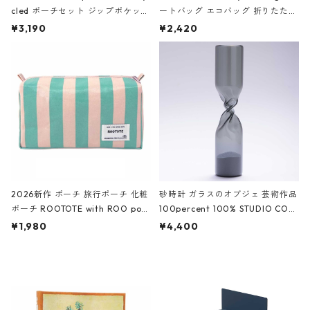
cled ポーチセット ジップポケット
ートバッグ エコバッグ 折りたたみ
ファスナーポーチ 撥水加工 トラベ
大きめ 撥水加工 収納ポーチ CRO
¥3,190
¥2,420
ルポーチ 化粧ポーチ 3点セット C
CODILE/Black クロコダイル/ブラ
ROCODILE/Black,Burgundy,Off
ック
White クロコダイル/ブラック、バ
ーガンディー、オフホワイト
2026新作 ポーチ 旅行ポーチ 化粧
砂時計 ガラスのオブジェ 芸術作品
ポーチ ROOTOTE with ROO pou
100percent 100% STUDIO COH
ch 3532 ルートート WR.ポーチ.ラ
AKU Timeless 100パーセント ス
¥1,980
¥4,400
ミネート-W ピンク・ミント
タジオコハク タイムレス Gray グ
レー