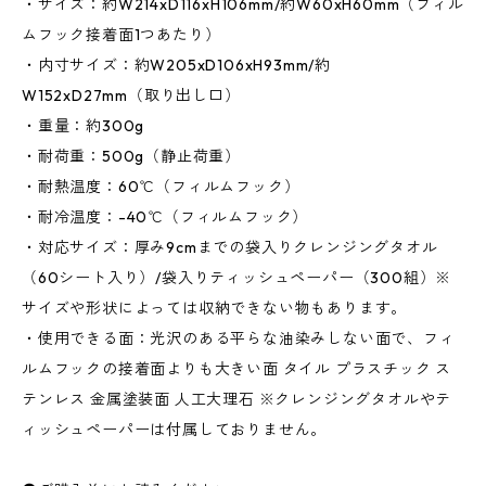
・サイズ：約W214xD116xH106mm/約W60xH60mm（フィル
ムフック接着面1つあたり）
・内寸サイズ：約W205xD106xH93mm/約
W152xD27mm（取り出し口）
・重量：約300g
・耐荷重：500g（静止荷重）
・耐熱温度：60℃（フィルムフック）
・耐冷温度：-40℃（フィルムフック）
・対応サイズ：厚み9cmまでの袋入りクレンジングタオル
（60シート入り）/袋入りティッシュペーパー（300組）※
サイズや形状によっては収納できない物もあります。
・使用できる面：光沢のある平らな油染みしない面で、フィ
ルムフックの接着面よりも大きい面 タイル プラスチック ス
テンレス 金属塗装面 人工大理石 ※クレンジングタオルやテ
ィッシュペーパーは付属しておりません。