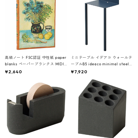
高級ノート FSC認証 中性紙 paper
ミニテーブル イデアコ ウォールテ
blanks ペーパーブランクス MIDI
ーブルB5 ideaco minimal steel f
ハードカバー 罫線 ヴァン・ゴッホ
urniture WALL Table B5 ネイビー
¥2,640
¥7,920
の静物画