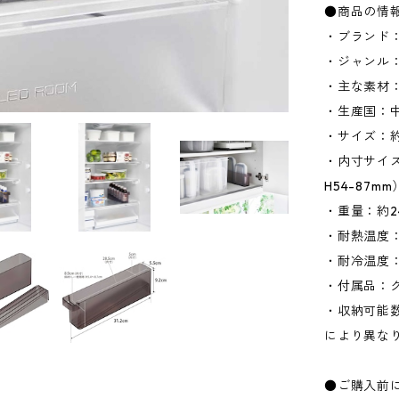
●商品の情
・ブランド：
・ジャンル
・主な素材
・生産国：
・サイズ：約W
・内寸サイズ
H54-87mm
・重量：約2
・耐熱温度：
・耐冷温度：
・付属品：ク
・収納可能数
により異な
●ご購入前