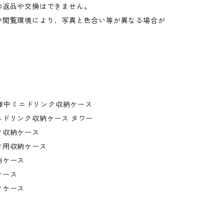
の返品や交換はできません。
や閲覧環境により、写真と色合い等が異なる場合が
。
冷蔵庫中ミニドリンク収納ケース
ニドリンク収納ケース タワー
ク収納ケース
ク用収納ケース
納ケース
ケース
クケース