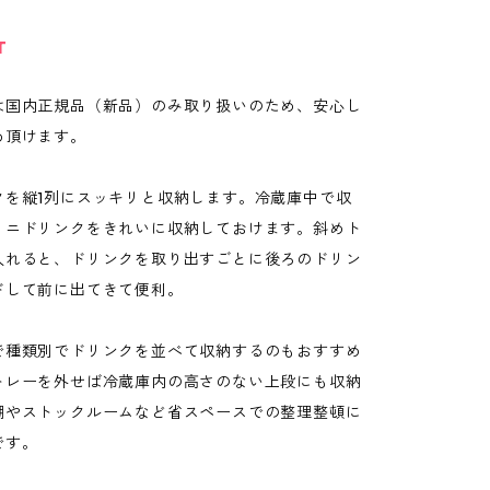
T
は国内正規品（新品）のみ取り扱いのため、安心し
め頂けます。
クを縦1列にスッキリと収納します。冷蔵庫中で収
ミニドリンクをきれいに収納しておけます。斜めト
入れると、ドリンクを取り出すごとに後ろのドリン
ドして前に出てきて便利。
で種類別でドリンクを並べて収納するのもおすすめ
トレーを外せば冷蔵庫内の高さのない上段にも収納
棚やストックルームなど省スペースでの整理整頓に
です。