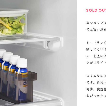
SOLD OU
当ショップ
てお買い求
ミニドリン
納しにくい
レーを底に
クがスライ
スリムなの
です。斜め
可能。食器
もぴったり