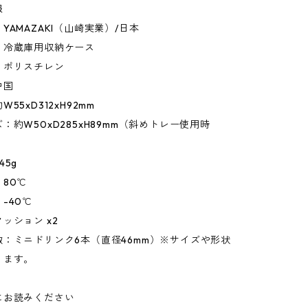
報
YAMAZAKI（山崎実業）/日本
：冷蔵庫用収納ケース
：ポリスチレン
中国
55xD312xH92mm
：約W50xD285xH89mm（斜めトレー使用時
）
45g
80℃
-40℃
ッション x2
：ミニドリンク6本（直径46mm）※サイズや形状
ります。
にお読みください