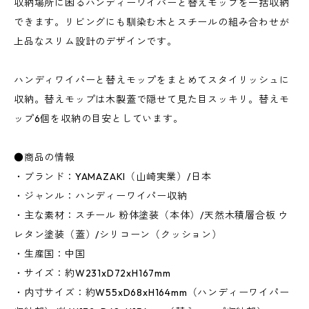
収納場所に困るハンディーワイパーと替えモップを一括収納
できます。リビングにも馴染む木とスチールの組み合わせが
上品なスリム設計のデザインです。
ハンディワイパーと替えモップをまとめてスタイリッシュに
収納。替えモップは木製蓋で隠せて見た目スッキリ。替えモ
ップ6個を収納の目安としています。
●商品の情報
・ブランド：YAMAZAKI（山崎実業）/日本
・ジャンル：ハンディーワイパー収納
・主な素材：スチール 粉体塗装（本体）/天然木積層合板 ウ
レタン塗装（蓋）/シリコーン（クッション）
・生産国：中国
・サイズ：約W231xD72xH167mm
・内寸サイズ：約W55xD68xH164mm（ハンディーワイパー