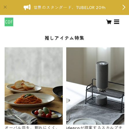
世界のスタンダード、TUBELOR 20th
推しアイテム特集
オーバル皿を、割れにくく、
ideacoが提案するスカルプチ