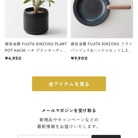
藤田金属 FUJITA KINZOKU PLANT
藤田金属 FUJITA KINZOKU フライ
POT HACHI ハチ プランターポッ
パンジュウ&ハンドルセット L 24c
ト 3号 ブラック
m ガス火・IH対応 鉄フライパン
¥4,950
¥9,900
ウォルナット
全アイテムを見る
メールマガジンを受け取る
新商品やキャンペーンなどの

最新情報をお届けいたします。