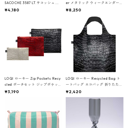
SACOCHE 3587 LT.サコッシュ.ル
er メタリック ウィークエンダー
ミエ-B ショルダーバッグ グロスピ
ボストンバッグ ショルダーバッグ
¥4,180
¥8,250
ンク
JEAN-MICHEL BASQUIAT/Crown
Black ジャン=ミッシェル・バスキ
ア/クラウン ブラック
LOQI ローキー Zip Pockets Recy
LOQI ローキー Recycled Bag ト
cled ポーチセット ジップポケット
ートバッグ エコバッグ 折りたたみ
ファスナーポーチ 撥水加工 トラベ
大きめ 撥水加工 収納ポーチ CRO
¥3,190
¥2,420
ルポーチ 化粧ポーチ 3点セット C
CODILE/Black クロコダイル/ブラ
ROCODILE/Black,Burgundy,Off
ック
White クロコダイル/ブラック、バ
ーガンディー、オフホワイト