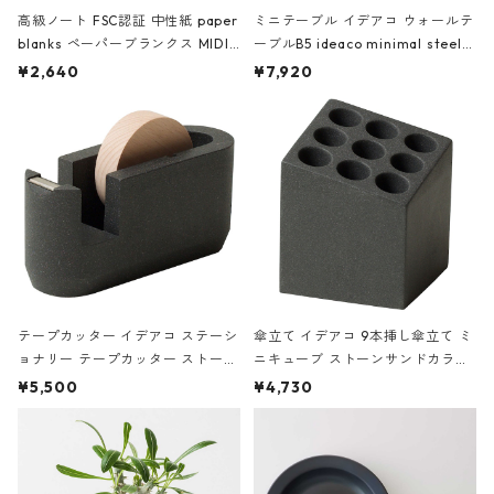
高級ノート FSC認証 中性紙 paper
ミニテーブル イデアコ ウォールテ
blanks ペーパーブランクス MIDI
ーブルB5 ideaco minimal steel f
ハードカバー 罫線 ヴァン・ゴッホ
urniture WALL Table B5 ネイビー
¥2,640
¥7,920
の静物画
テープカッター イデアコ ステーシ
傘立て イデアコ 9本挿し傘立て ミ
ョナリー テープカッター ストーン
ニキューブ ストーンサンドカラー
サンドカラー 石調 ideaco Station
石調 ideaco Umbrella Stand CUB
¥5,500
¥4,730
ery tape cutter ストーンサンド
E ストーンサンドブラック
ブラック