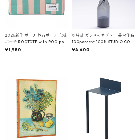
2026新作 ポーチ 旅行ポーチ 化粧
砂時計 ガラスのオブジェ 芸術作品
ポーチ ROOTOTE with ROO pou
100percent 100% STUDIO COH
ch 3532 ルートート WR.ポーチ.ラ
AKU Timeless 100パーセント ス
¥1,980
¥4,400
ミネート-W ピンク・ミント
タジオコハク タイムレス Gray グ
レー