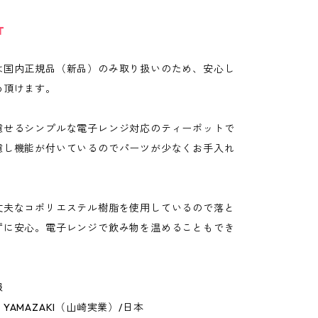
T
は国内正規品（新品）のみ取り扱いのため、安心し
め頂けます。
濾せるシンプルな電子レンジ対応のティーポットで
濾し機能が付いているのでパーツが少なくお手入れ
。
丈夫なコポリエステル樹脂を使用しているので落と
ずに安心。電子レンジで飲み物を温めることもでき
。
報
YAMAZAKI（山崎実業）/日本