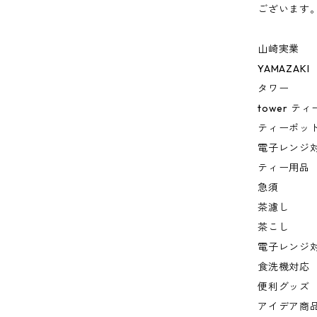
ございます
山崎実業
YAMAZAKI
タワー
tower テ
ティーポット
電子レンジ
ティー用品
急須
茶濾し
茶こし
電子レンジ
食洗機対応
便利グッズ
アイデア商