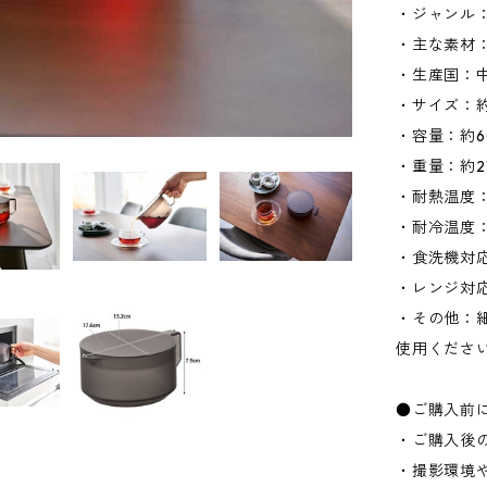
・ジャンル
・主な素材
・生産国：
・サイズ：約W
・容量：約6
・重量：約2
・耐熱温度：
・耐冷温度：
・食洗機対
・レンジ対
・その他：
使用くださ
●ご購入前
・ご購入後
・撮影環境