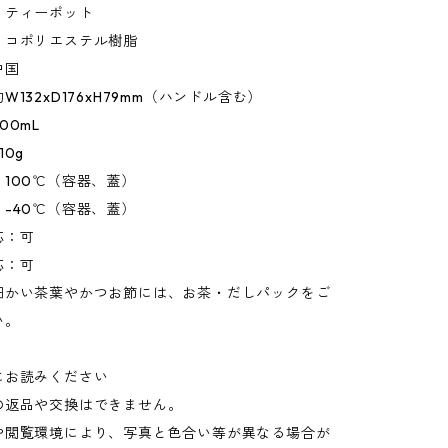
：ティーポット
：コポリエステル樹脂
中国
132xD176xH79mm（ハンドル含む）
00mL
10g
100℃（容器、蓋）
-40℃（容器、蓋）
応：可
応：可
細かい茶葉やかつお節には、お茶・だしパックをご
い。
にお読みください
の返品や交換はできません。
や閲覧環境により、写真と色合い等が異なる場合が