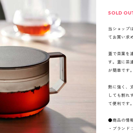
SOLD OU
当ショップ
てお買い求
蓋で茶葉を
す。蓋に茶
が簡単です
熱に強く、
しても割れ
て便利です
●商品の情
・ブランド：