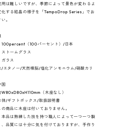
実用は難しいですが、季節によって景色が変わるよ
する結晶の様子を「TempoDrop Series」でお
さい。
報
00percent（100パーセント）/日本
：ストームグラス
：ガラス
/エタノー/天然樟脳/塩化アンモニウム/硝酸カリ
中国
W80xD80xH110mm（木座なし）
体/ギフトボックス/取扱説明書
この商品に木座は付いておりません。
：本品は熟練した技を持つ職人によって一つ一つ製
り、品質には十分に気を付けておりますが、手作り