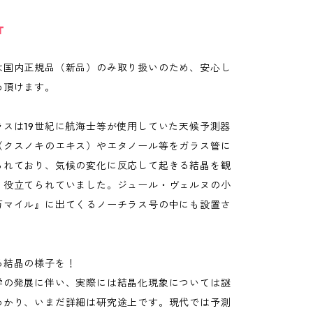
T
は国内正規品（新品）のみ取り扱いのため、安心し
め頂けます。
ラスは19世紀に航海士等が使用していた天候予測器
（クスノキのエキス）やエタノール等をガラス管に
られており、気候の変化に反応して起きる結晶を観
、役立てられていました。ジュール・ヴェルヌの小
万マイル』に出てくるノーチラス号の中にも設置さ
。
る結晶の様子を！
学の発展に伴い、実際には結晶化現象については謎
わかり、いまだ詳細は研究途上です。現代では予測