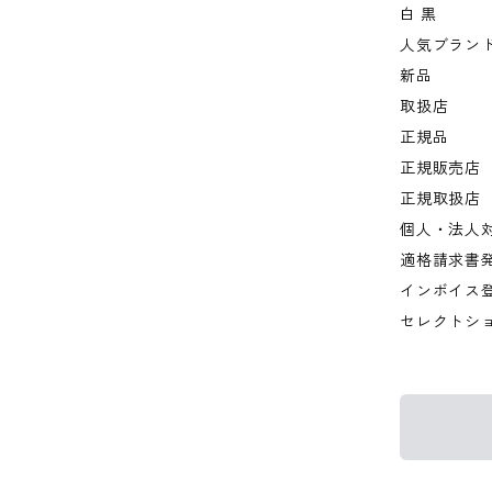
白 黒
人気ブラン
新品
取扱店
正規品
正規販売店
正規取扱店
個人・法人
適格請求書
インボイス
セレクトシ