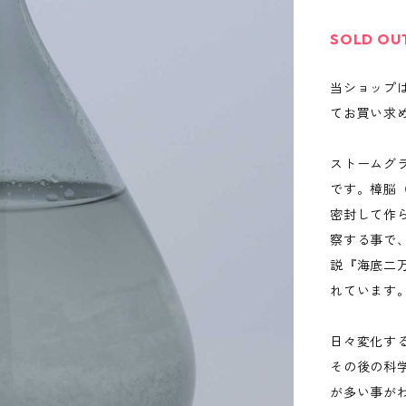
SOLD OU
当ショップ
てお買い求
ストームグ
です。樟脳
密封して作
察する事で
説『海底二
れています
日々変化す
その後の科
が多い事が