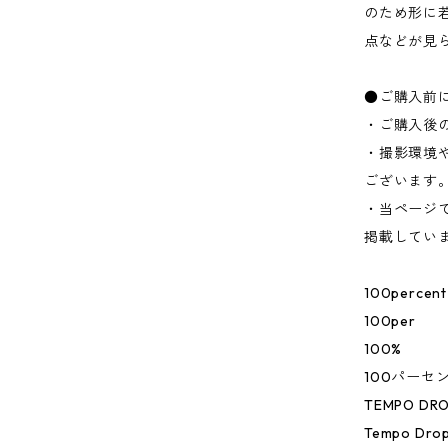
のため形に
点などが見
●ご購入前
・ご購入後
・撮影環境
ございます
・当ページ
掲載してい
100percent
100per
100%
100パーセ
TEMPO DRO
Tempo Drop