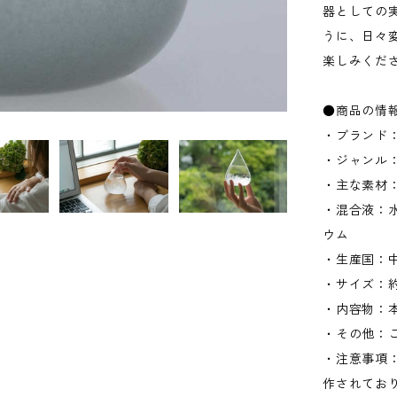
器としての
うに、日々変化
楽しみくだ
●商品の情
・ブランド：1
・ジャンル
・主な素材
・混合液：水
ウム
・生産国：
・サイズ：約
・内容物：本
・その他：
・注意事項
作されてお