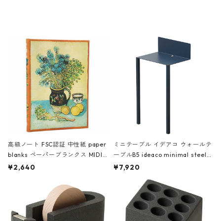
ミネート-W ピンク・ミント
タジオコハク タイムレス Gray グ
レー
高級ノート FSC認証 中性紙 paper
ミニテーブル イデアコ ウォールテ
blanks ペーパーブランクス MIDI
ーブルB5 ideaco minimal steel f
ハードカバー 罫線 ヴァン・ゴッホ
urniture WALL Table B5 ネイビー
¥2,640
¥7,920
の静物画