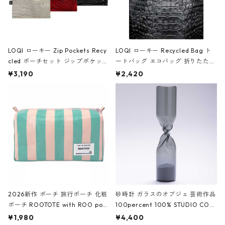
LOQI ローキー Zip Pockets Recy
LOQI ローキー Recycled Bag ト
cled ポーチセット ジップポケット
ートバッグ エコバッグ 折りたたみ
ファスナーポーチ 撥水加工 トラベ
大きめ 撥水加工 収納ポーチ CRO
¥3,190
¥2,420
ルポーチ 化粧ポーチ 3点セット C
CODILE/Black クロコダイル/ブラ
ROCODILE/Black,Burgundy,Off
ック
White クロコダイル/ブラック、バ
ーガンディー、オフホワイト
2026新作 ポーチ 旅行ポーチ 化粧
砂時計 ガラスのオブジェ 芸術作品
ポーチ ROOTOTE with ROO pou
100percent 100% STUDIO COH
ch 3532 ルートート WR.ポーチ.ラ
AKU Timeless 100パーセント ス
¥1,980
¥4,400