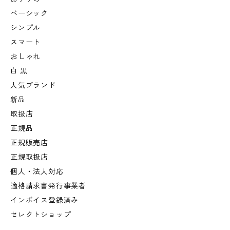
ベーシック
シンプル
スマート
おしゃれ
白 黒
人気ブランド
新品
取扱店
正規品
正規販売店
正規取扱店
個人・法人対応
適格請求書発行事業者
インボイス登録済み
セレクトショップ