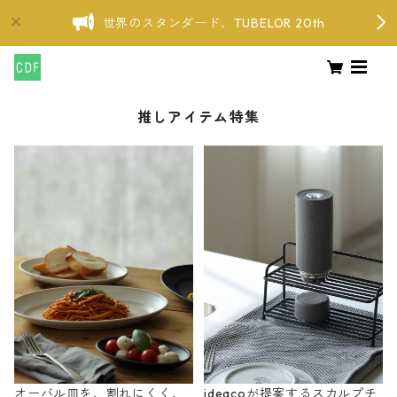
世界のスタンダード、TUBELOR 20th
推しアイテム特集
オーバル皿を、割れにくく、
ideacoが提案するスカルプチ