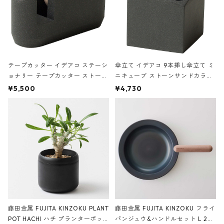
テープカッター イデアコ ステーシ
傘立て イデアコ 9本挿し傘立て ミ
ョナリー テープカッター ストーン
ニキューブ ストーンサンドカラー
サンドカラー 石調 ideaco Station
石調 ideaco Umbrella Stand CUB
¥5,500
¥4,730
ery tape cutter ストーンサンド
E ストーンサンドブラック
ブラック
藤田金属 FUJITA KINZOKU PLANT
藤田金属 FUJITA KINZOKU フライ
POT HACHI ハチ プランターポッ
パンジュウ&ハンドルセット L 24c