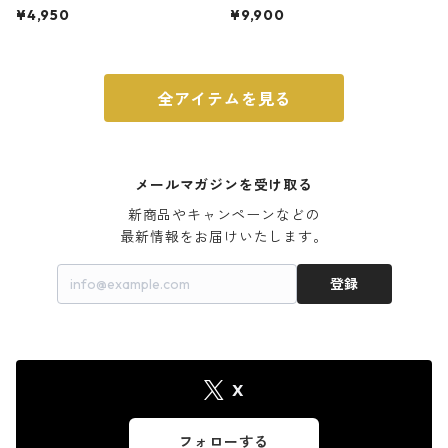
ト 3号 ブラック
m ガス火・IH対応 鉄フライパン
¥4,950
¥9,900
ウォルナット
全アイテムを見る
メールマガジンを受け取る
新商品やキャンペーンなどの

最新情報をお届けいたします。
登録
X
フォローする