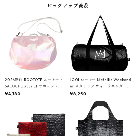
ピックアップ商品
2026新作 ROOTOTE ルートート
LOQI ローキー Metallic Weekend
SACOCHE 3587 LT.サコッシュ.ル
er メタリック ウィークエンダー
ミエ-B ショルダーバッグ グロスピ
ボストンバッグ ショルダーバッグ
¥4,180
¥8,250
ンク
JEAN-MICHEL BASQUIAT/Crown
Black ジャン=ミッシェル・バスキ
ア/クラウン ブラック