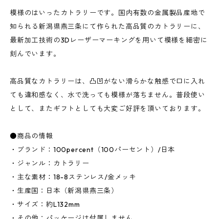
模様のはいったカトラリーです。国内有数の金属製品産地で
知られる新潟県燕三条にて作られた高品質のカトラリーに、
最新加工技術の3Dレーザーマーキングを用いて模様を細密に
刻んでいます。
高品質なカトラリーは、凸凹がない滑らかな触感で口に入れ
ても違和感なく、水で洗っても模様が落ちません。普段使い
として、またギフトとしても大変ご好評を頂いております。
●商品の情報
・ブランド：100percent（100パーセント）/日本
・ジャンル：カトラリー
・主な素材：18-8ステンレス/金メッキ
・生産国：日本（新潟県燕三条）
・サイズ：約L132mm
・その他：パッケージは付属しません。