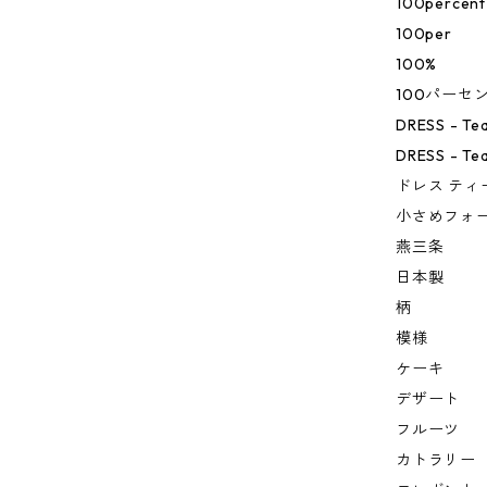
100percent
100per
100%
100パーセ
DRESS - Te
DRESS - Te
ドレス ティ
小さめフォ
燕三条
日本製
柄
模様
ケーキ
デザート
フルーツ
カトラリー