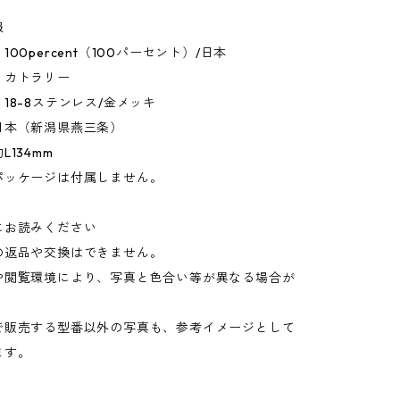
報
00percent（100パーセント）/日本
：カトラリー
18-8ステンレス/金メッキ
日本（新潟県燕三条）
134mm
パッケージは付属しません。
にお読みください
の返品や交換はできません。
や閲覧環境により、写真と色合い等が異なる場合が
。
で販売する型番以外の写真も、参考イメージとして
ます。