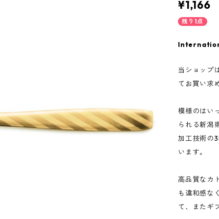
¥1,166
残り1点
Internatio
当ショップ
てお買い求
模様のはい
られる新潟
加工技術の
います。
高品質なカ
も違和感な
て、またギ