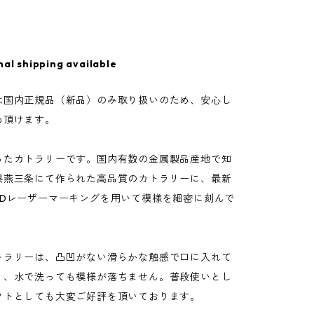
nal shipping available
は国内正規品（新品）のみ取り扱いのため、安心し
め頂けます。
ったカトラリーです。国内有数の金属製品産地で知
県燕三条にて作られた高品質のカトラリーに、最新
3Dレーザーマーキングを用いて模様を細密に刻んで
トラリーは、凸凹がない滑らかな触感で口に入れて
く、水で洗っても模様が落ちません。普段使いとし
フトとしても大変ご好評を頂いております。