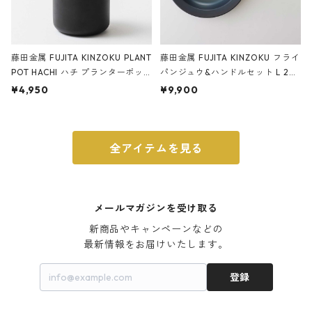
藤田金属 FUJITA KINZOKU PLANT
藤田金属 FUJITA KINZOKU フライ
POT HACHI ハチ プランターポッ
パンジュウ&ハンドルセット L 24c
ト 3号 ブラック
m ガス火・IH対応 鉄フライパン
¥4,950
¥9,900
ウォルナット
全アイテムを見る
メールマガジンを受け取る
新商品やキャンペーンなどの

最新情報をお届けいたします。
登録