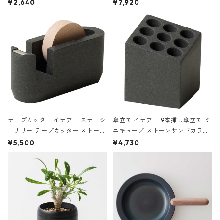
ハードカバー 罫線 ヴァン・ゴッホ
urniture WALL Table B5 ネイビー
¥2,640
¥7,920
の静物画
テープカッター イデアコ ステーシ
傘立て イデアコ 9本挿し傘立て ミ
ョナリー テープカッター ストーン
ニキューブ ストーンサンドカラー
サンドカラー 石調 ideaco Station
石調 ideaco Umbrella Stand CUB
¥5,500
¥4,730
ery tape cutter ストーンサンド
E ストーンサンドブラック
ブラック