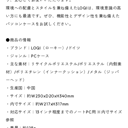
り、安心してお使いいただけます。
環境への配慮とスタイルを兼ね備えたLOQIは、環境意識の高
い方にも最適です。ぜひ、機能性とデザイン性を兼ね備えた
パソコンケースをお試しください。
●商品の情報
・ブランド：LOQI（ローキー）/ドイツ
・ジャンル：PCケース
・主な素材：リサイクルポリエステル/ポリエステル（内側素
材）/ポリエチレン（インナークッション）/メタル（ジッパ
ーヘッド）
・生産国：中国
・サイズ：約W230xD20xH340mm
・内寸サイズ：約W217xH317mm
・対応サイズ：13インチ程度までのノートPC用 ※内寸サイズ
参照