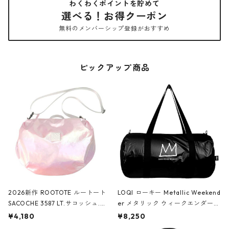
わくわくポイントを貯めて
選べる！お得クーポン
無料のメンバーシップ登録がおすすめ
ピックアップ商品
2026新作 ROOTOTE ルートート
LOQI ローキー Metallic Weekend
SACOCHE 3587 LT.サコッシュ.ル
er メタリック ウィークエンダー
ミエ-B ショルダーバッグ グロスピ
ボストンバッグ ショルダーバッグ
¥4,180
¥8,250
ンク
JEAN-MICHEL BASQUIAT/Crown