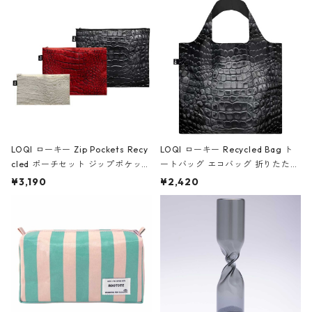
Black ジャン=ミッシェル・バスキ
ア/クラウン ブラック
LOQI ローキー Zip Pockets Recy
LOQI ローキー Recycled Bag ト
cled ポーチセット ジップポケット
ートバッグ エコバッグ 折りたたみ
ファスナーポーチ 撥水加工 トラベ
大きめ 撥水加工 収納ポーチ CRO
¥3,190
¥2,420
ルポーチ 化粧ポーチ 3点セット C
CODILE/Black クロコダイル/ブラ
ROCODILE/Black,Burgundy,Off
ック
White クロコダイル/ブラック、バ
ーガンディー、オフホワイト