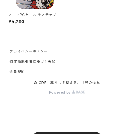
ノートPCケース サステナブル
LOQI Recycled Lap Top Slee
¥4,730
ve13' ローキー リサイクル素
材 撥水加工 ラップトップスリ
ーブ13インチ ROY LICHTENS
TEIN / WHAAM! ロイ・リキテ
ンスタイン
プライバシーポリシー
特定商取引法に基づく表記
会員規約
© CDF 暮らしを整える、世界の道具
Powered by