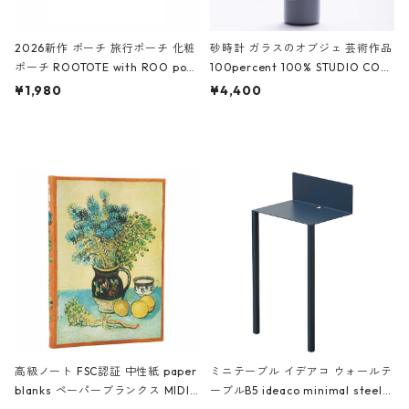
2026新作 ポーチ 旅行ポーチ 化粧
砂時計 ガラスのオブジェ 芸術作品
ポーチ ROOTOTE with ROO pou
100percent 100% STUDIO COH
ch 3532 ルートート WR.ポーチ.ラ
AKU Timeless 100パーセント ス
¥1,980
¥4,400
ミネート-W ピンク・ミント
タジオコハク タイムレス Gray グ
レー
高級ノート FSC認証 中性紙 paper
ミニテーブル イデアコ ウォールテ
blanks ペーパーブランクス MIDI
ーブルB5 ideaco minimal steel f