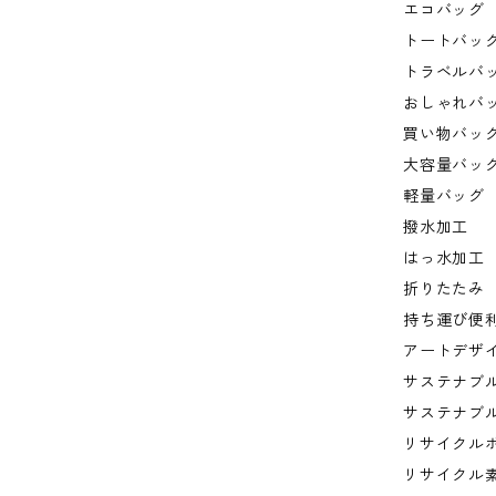
エコバッグ
トートバッ
トラベルバ
おしゃれバ
買い物バッ
大容量バッ
軽量バッグ
撥水加工
はっ水加工
折りたたみ
持ち運び便
アートデザ
サステナブ
サステナブ
リサイクル
リサイクル