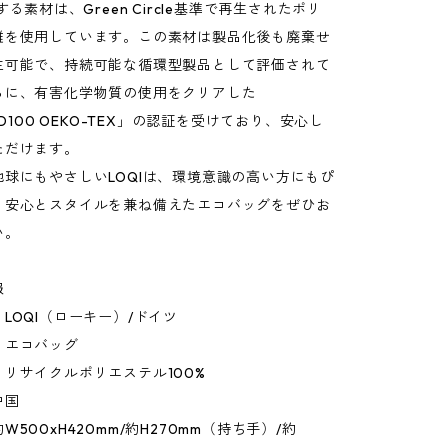
する素材は、Green Circle基準で再生されたポリ
維を使用しています。この素材は製品化後も廃棄せ
生可能で、持続可能な循環型製品として評価されて
らに、有害化学物質の使用をクリアした
RD100 OEKO-TEX」の認証を受けており、安心し
ただけます。
球にもやさしいLOQIは、環境意識の高い方にもぴ
。安心とスタイルを兼ね備えたエコバッグをぜひお
い。
報
LOQI（ローキー）/ドイツ
：エコバッグ
リサイクルポリエステル100%
中国
500xH420mm/約H270mm（持ち手）/約