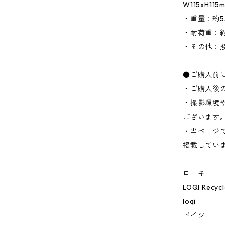
W115xH1
・重量：約5
・耐荷重：約
・その他：
●ご購入前
・ご購入後
・撮影環境
ございます
・当ページ
掲載してい
ローキー
LOQI Recyc
loqi
ドイツ