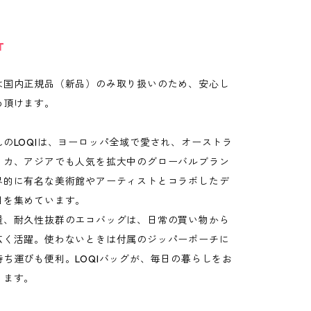
T
は国内正規品（新品）のみ取り扱いのため、安心し
め頂けます。
のLOQIは、ヨーロッパ全域で愛され、オーストラ
リカ、アジアでも人気を拡大中のグローバルブラン
界的に有名な美術館やアーティストとコラボしたデ
目を集めています。
量、耐久性抜群のエコバッグは、日常の買い物から
広く活躍。使わないときは付属のジッパーポーチに
ち運びも便利。LOQIバッグが、毎日の暮らしをお
ります。