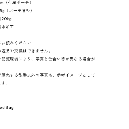
15mm（付属ポーチ）
5g（ポーチ含む）
20kg
撥水加工
にお読みください
の返品や交換はできません。
や閲覧環境により、写真と色合い等が異なる場合が
。
で販売する型番以外の写真も、参考イメージとして
ます。
led Bag