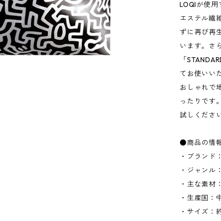
LOQIが使用
エステル繊
ずに再び再
います。さ
「STANDA
てお使いい
おしゃれで地
ったりです
試しくださ
●商品の情
・ブランド：
・ジャンル
・主な素材：
・生産国：
・サイズ：約W