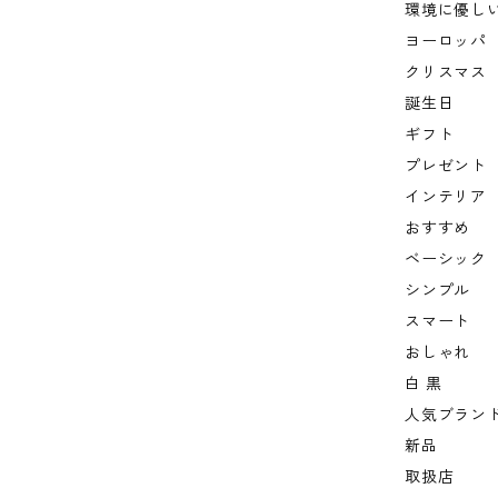
環境に優し
ヨーロッパ
クリスマス
誕生日
ギフト
プレゼント
インテリア
おすすめ
ベーシック
シンプル
スマート
おしゃれ
白 黒
人気ブラン
新品
取扱店