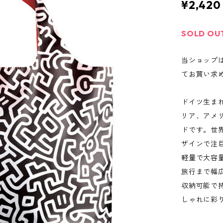
¥2,420
SOLD OU
当ショップ
てお買い求
ドイツ生まれ
リア、アメ
ドです。世
ザインで注
軽量で大容
旅行まで幅
収納可能で持
しゃれに彩