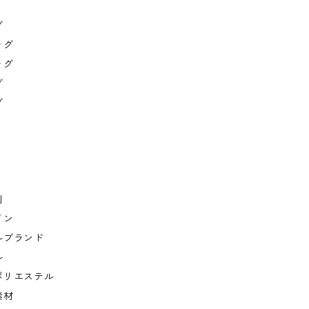
グ
ッグ
ッグ
グ
グ
利
イン
ルブランド
ル
ポリエステル
素材