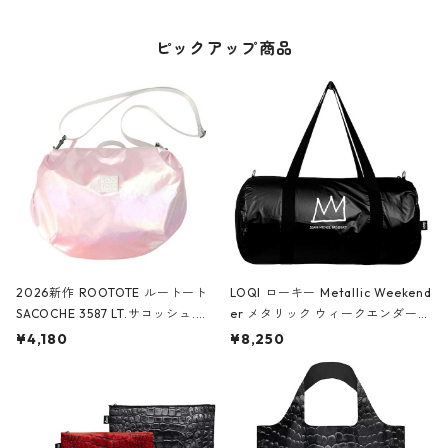
ピックアップ商品
2026新作 ROOTOTE ルートート
LOQI ローキー Metallic Weekend
SACOCHE 3587 LT.サコッシュ.ル
er メタリック ウィークエンダー
ミエ-B ショルダーバッグ グロスピ
ボストンバッグ ショルダーバッグ
¥4,180
¥8,250
ンク
JEAN-MICHEL BASQUIAT/Crown
Black ジャン=ミッシェル・バスキ
ア/クラウン ブラック