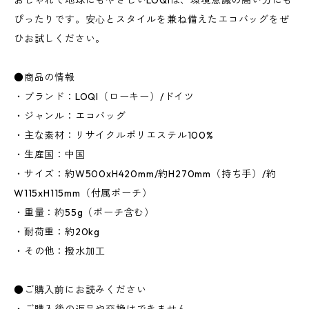
おしゃれで地球にもやさしいLOQIは、環境意識の高い方にも
ぴったりです。安心とスタイルを兼ね備えたエコバッグをぜ
ひお試しください。
●商品の情報
・ブランド：LOQI（ローキー）/ドイツ
・ジャンル：エコバッグ
・主な素材：リサイクルポリエステル100%
・生産国：中国
・サイズ：約W500xH420mm/約H270mm（持ち手）/約
W115xH115mm（付属ポーチ）
・重量：約55g（ポーチ含む）
・耐荷重：約20kg
・その他：撥水加工
●ご購入前にお読みください