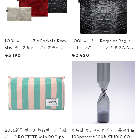
LOQI ローキー Zip Pockets Recy
LOQI ローキー Recycled Bag ト
cled ポーチセット ジップポケット
ートバッグ エコバッグ 折りたたみ
ファスナーポーチ 撥水加工 トラベ
大きめ 撥水加工 収納ポーチ CRO
¥3,190
¥2,420
ルポーチ 化粧ポーチ 3点セット C
CODILE/Black クロコダイル/ブラ
ROCODILE/Black,Burgundy,Off
ック
White クロコダイル/ブラック、バ
ーガンディー、オフホワイト
2026新作 ポーチ 旅行ポーチ 化粧
砂時計 ガラスのオブジェ 芸術作品
ポーチ ROOTOTE with ROO pou
100percent 100% STUDIO COH