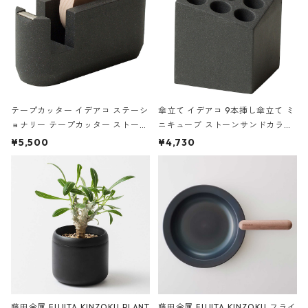
テープカッター イデアコ ステーシ
傘立て イデアコ 9本挿し傘立て ミ
ョナリー テープカッター ストーン
ニキューブ ストーンサンドカラー
サンドカラー 石調 ideaco Station
石調 ideaco Umbrella Stand CUB
¥5,500
¥4,730
ery tape cutter ストーンサンド
E ストーンサンドブラック
ブラック
藤田金属 FUJITA KINZOKU PLANT
藤田金属 FUJITA KINZOKU フライ