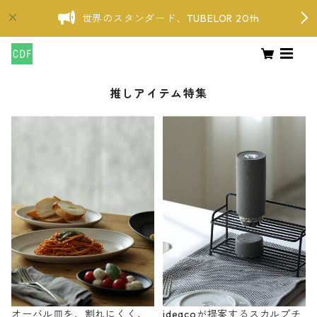
世界のスタンダード、TUBELOR 20th
推しアイテム特集
オーバル皿を、割れにくく、
ideacoが提案するスカルプチ