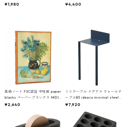
ch 3532 ルートート WR.ポーチ.ラ
AKU Timeless 100パーセント ス
¥1,980
¥4,400
ミネート-W ピンク・ミント
タジオコハク タイムレス Gray グ
レー
高級ノート FSC認証 中性紙 paper
ミニテーブル イデアコ ウォールテ
blanks ペーパーブランクス MIDI
ーブルB5 ideaco minimal steel f
ハードカバー 罫線 ヴァン・ゴッホ
urniture WALL Table B5 ネイビー
¥2,640
¥7,920
の静物画