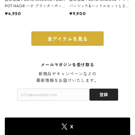
POT HACHI ハチ プランターポッ
パンジュウ&ハンドルセット L 24c
ト 3号 ブラック
m ガス火・IH対応 鉄フライパン
¥4,950
¥9,900
ウォルナット
全アイテムを見る
メールマガジンを受け取る
新商品やキャンペーンなどの

最新情報をお届けいたします。
登録
X