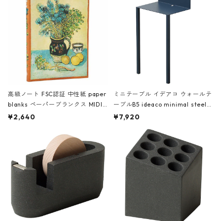
高級ノート FSC認証 中性紙 paper
ミニテーブル イデアコ ウォールテ
blanks ペーパーブランクス MIDI
ーブルB5 ideaco minimal steel f
ハードカバー 罫線 ヴァン・ゴッホ
urniture WALL Table B5 ネイビー
¥2,640
¥7,920
の静物画