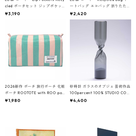
cled ポーチセット ジップポケット
ートバッグ エコバッグ 折りたたみ
ファスナーポーチ 撥水加工 トラベ
大きめ 撥水加工 収納ポーチ CRO
¥3,190
¥2,420
ルポーチ 化粧ポーチ 3点セット C
CODILE/Black クロコダイル/ブラ
ROCODILE/Black,Burgundy,Off
ック
White クロコダイル/ブラック、バ
ーガンディー、オフホワイト
2026新作 ポーチ 旅行ポーチ 化粧
砂時計 ガラスのオブジェ 芸術作品
ポーチ ROOTOTE with ROO pou
100percent 100% STUDIO COH
ch 3532 ルートート WR.ポーチ.ラ
AKU Timeless 100パーセント ス
¥1,980
¥4,400
ミネート-W ピンク・ミント
タジオコハク タイムレス Gray グ
レー