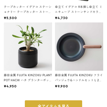
テープカッター イデアコ ステーシ
傘立て イデアコ 9本挿し傘立て ミ
ョナリー テープカッター ストーン
ニキューブ ストーンサンドカラー
サンドカラー 石調 ideaco Station
石調 ideaco Umbrella Stand CUB
¥5,500
¥4,730
ery tape cutter ストーンサンド
E ストーンサンドブラック
ブラック
藤田金属 FUJITA KINZOKU PLANT
藤田金属 FUJITA KINZOKU フライ
POT HACHI ハチ プランターポッ
パンジュウ&ハンドルセット L 24c
ト 3号 ブラック
m ガス火・IH対応 鉄フライパン
¥4,950
¥9,900
ウォルナット
全アイテムを見る