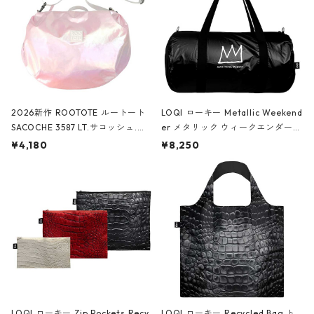
2026新作 ROOTOTE ルートート
LOQI ローキー Metallic Weekend
SACOCHE 3587 LT.サコッシュ.ル
er メタリック ウィークエンダー
ミエ-B ショルダーバッグ グロスピ
ボストンバッグ ショルダーバッグ
¥4,180
¥8,250
ンク
JEAN-MICHEL BASQUIAT/Crown
Black ジャン=ミッシェル・バスキ
ア/クラウン ブラック
LOQI ローキー Zip Pockets Recy
LOQI ローキー Recycled Bag ト