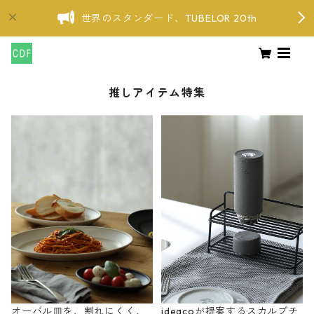
世界のスタンダード、TUBELOR 20th
推しアイテム特集
オーバル皿を、割れにくく、
ideacoが提案するスカルプチ