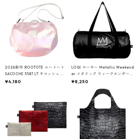
2026新作 ROOTOTE ルートート
LOQI ローキー Metallic Weekend
SACOCHE 3587 LT.サコッシュ.ル
er メタリック ウィークエンダー
ミエ-B ショルダーバッグ グロスピ
ボストンバッグ ショルダーバッグ
¥4,180
¥8,250
ンク
JEAN-MICHEL BASQUIAT/Crown
Black ジャン=ミッシェル・バスキ
ア/クラウン ブラック