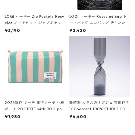
LOQI ローキー Zip Pockets Recy
LOQI ローキー Recycled Bag ト
cled ポーチセット ジップポケット
ートバッグ エコバッグ 折りたたみ
ファスナーポーチ 撥水加工 トラベ
大きめ 撥水加工 収納ポーチ CRO
¥3,190
¥2,420
ルポーチ 化粧ポーチ 3点セット C
CODILE/Black クロコダイル/ブラ
ROCODILE/Black,Burgundy,Off
ック
White クロコダイル/ブラック、バ
ーガンディー、オフホワイト
2026新作 ポーチ 旅行ポーチ 化粧
砂時計 ガラスのオブジェ 芸術作品
ポーチ ROOTOTE with ROO pou
100percent 100% STUDIO COH
ch 3532 ルートート WR.ポーチ.ラ
AKU Timeless 100パーセント ス
¥1,980
¥4,400
ミネート-W ピンク・ミント
タジオコハク タイムレス Gray グ
レー