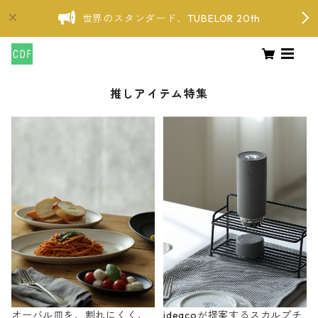
世界のスタンダード、TUBELOR 20th
推しアイテム特集
オーバル皿を、割れにくく、
ideacoが提案するスカルプチ