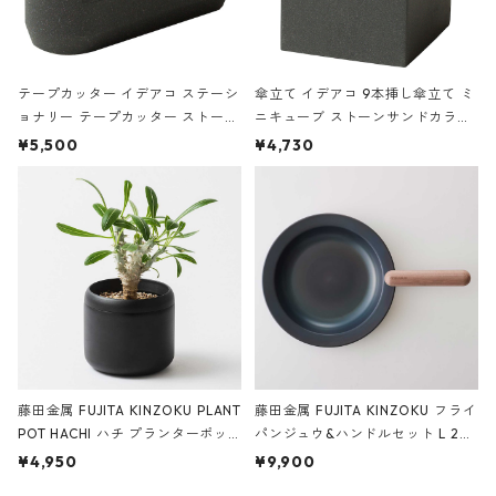
テープカッター イデアコ ステーシ
傘立て イデアコ 9本挿し傘立て ミ
ョナリー テープカッター ストーン
ニキューブ ストーンサンドカラー
サンドカラー 石調 ideaco Station
石調 ideaco Umbrella Stand CUB
¥5,500
¥4,730
ery tape cutter ストーンサンド
E ストーンサンドブラック
ブラック
藤田金属 FUJITA KINZOKU PLANT
藤田金属 FUJITA KINZOKU フライ
POT HACHI ハチ プランターポッ
パンジュウ&ハンドルセット L 24c
ト 3号 ブラック
m ガス火・IH対応 鉄フライパン
¥4,950
¥9,900
ウォルナット