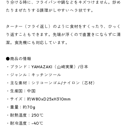
り分ける時に、フライパンや鍋などをキズつけません。炒め
たりまぜたりする調理がしやすいヘラ状です。
ターナー（フライ返し）のように食材をすくったり、ひっく
り返すこともできます。先端が浮くので直置きにならずに清
潔。食洗機にも対応しています。
●商品の情報
・ブランド：YAMAZAKI（山崎実業）/日本
・ジャンル：キッチンツール
・主な素材：シリコーンゴム/ナイロン（芯材）
・生産国：中国
・サイズ：約W80xD25xH310mm
・重量：約70g
・耐熱温度：250℃
・耐冷温度：-40℃