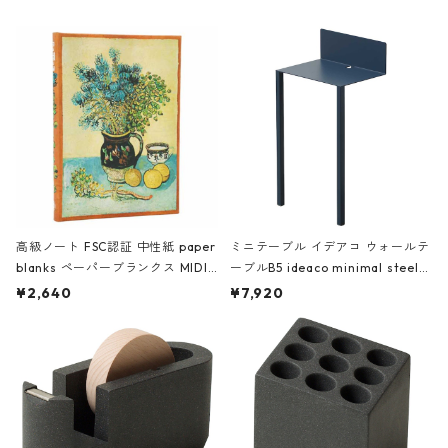
高級ノート FSC認証 中性紙 paper
ミニテーブル イデアコ ウォールテ
blanks ペーパーブランクス MIDI
ーブルB5 ideaco minimal steel f
ハードカバー 罫線 ヴァン・ゴッホ
urniture WALL Table B5 ネイビー
¥2,640
¥7,920
の静物画