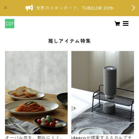
世界のスタンダード、TUBELOR 20th
推しアイテム特集
オーバル皿を、割れにくく、
ideacoが提案するスカルプチ