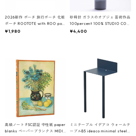
2026新作 ポーチ 旅行ポーチ 化粧
砂時計 ガラスのオブジェ 芸術作品
ポーチ ROOTOTE with ROO pou
100percent 100% STUDIO COH
ch 3532 ルートート WR.ポーチ.ラ
AKU Timeless 100パーセント ス
¥1,980
¥4,400
ミネート-W ピンク・ミント
タジオコハク タイムレス Gray グ
レー
高級ノート FSC認証 中性紙 paper
ミニテーブル イデアコ ウォールテ
blanks ペーパーブランクス MIDI
ーブルB5 ideaco minimal steel f