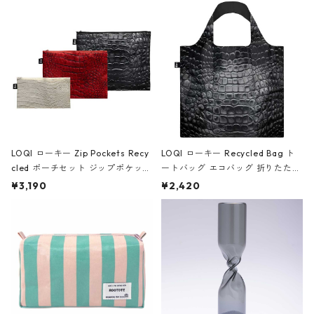
Black ジャン=ミッシェル・バスキ
ア/クラウン ブラック
LOQI ローキー Zip Pockets Recy
LOQI ローキー Recycled Bag ト
cled ポーチセット ジップポケット
ートバッグ エコバッグ 折りたたみ
ファスナーポーチ 撥水加工 トラベ
大きめ 撥水加工 収納ポーチ CRO
¥3,190
¥2,420
ルポーチ 化粧ポーチ 3点セット C
CODILE/Black クロコダイル/ブラ
ROCODILE/Black,Burgundy,Off
ック
White クロコダイル/ブラック、バ
ーガンディー、オフホワイト