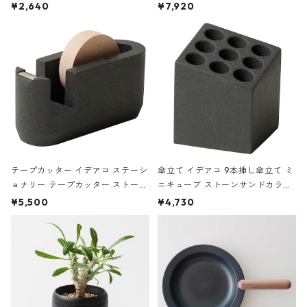
ハードカバー 罫線 ヴァン・ゴッホ
urniture WALL Table B5 ネイビー
¥2,640
¥7,920
の静物画
テープカッター イデアコ ステーシ
傘立て イデアコ 9本挿し傘立て ミ
ョナリー テープカッター ストーン
ニキューブ ストーンサンドカラー
サンドカラー 石調 ideaco Station
石調 ideaco Umbrella Stand CUB
¥5,500
¥4,730
ery tape cutter ストーンサンド
E ストーンサンドブラック
ブラック