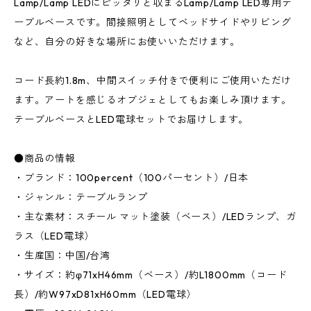
Lamp/Lamp LEDにピッタリと収まるLamp/Lamp LED専用テ
ーブルベースです。間接照明としてベッドサイドやリビング
など、自分の好きな場所にお使いいただけます。
コード長約1.8m、中間スイッチ付きで便利にご使用いただけ
ます。アートを感じるオブジェとしてもお楽しみ頂けます。
テーブルベースとLED電球セットでお届けします。
●商品の情報
・ブランド：100percent（100パーセント）/日本
・ジャンル：テーブルランプ
・主な素材：スチール マット塗装（ベース）/LEDランプ、ガ
ラス（LED電球）
・生産国：中国/台湾
・サイズ：約φ71xH46mm（ベース）/約L1800mm（コード
長）/約W97xD81xH60mm（LED電球）