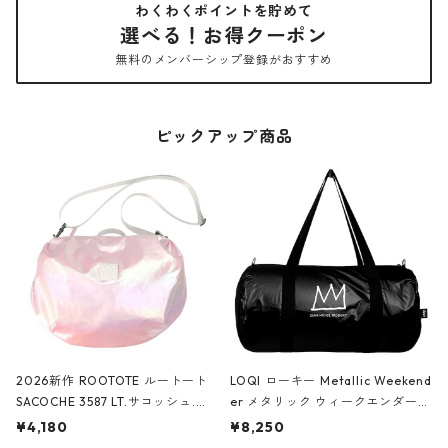
わくわくポイントを貯めて
選べる！お得クーポン
無料のメンバーシップ登録がおすすめ
ピックアップ商品
2026新作 ROOTOTE ルートート
LOQI ローキー Metallic Weekend
SACOCHE 3587 LT.サコッシュ.ル
er メタリック ウィークエンダー
ミエ-B ショルダーバッグ グロスピ
ボストンバッグ ショルダーバッグ
¥4,180
¥8,250
ンク
JEAN-MICHEL BASQUIAT/Crown