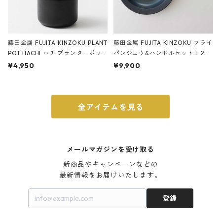
藤田金属 FUJITA KINZOKU PLANT
藤田金属 FUJITA KINZOKU フライ
POT HACHI ハチ プランターポッ
パンジュウ&ハンドルセット L 24c
ト 3号 ブラック
m ガス火・IH対応 鉄フライパン
¥4,950
¥9,900
ウォルナット
全アイテムを見る
メールマガジンを受け取る
新商品やキャンペーンなどの

最新情報をお届けいたします。
登録