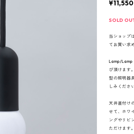
¥11,550
SOLD OU
当ショップ
てお買い求
Lamp/L
び頂けます
型の照明器
しみくださ
天井直付け
せて、ホワイ
ングやリビ
ただけます