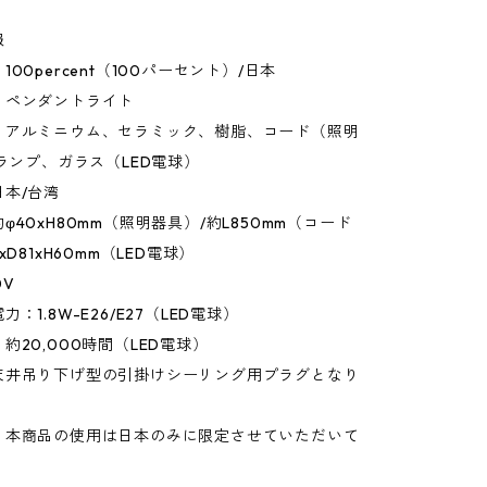
報
00percent（100パーセント）/日本
：ペンダントライト
：アルミニウム、セラミック、樹脂、コード（照明
Dランプ、ガラス（LED電球）
本/台湾
φ40xH80mm（照明器具）/約L850mm（コード
xD81xH60mm（LED電球）
0V
：1.8W-E26/E27（LED電球）
約20,000時間（LED電球）
天井吊り下げ型の引掛けシーリング用プラグとなり
：本商品の使用は日本のみに限定させていただいて