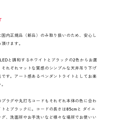
T
は国内正規品（新品）のみ取り扱いのため、安心し
め頂けます。
amp LEDと調和するホワイトとブラックの2色からお選
。それぞれマットな質感のシンプルな天井吊り下げ
具です。アート感あるペンダントライトとしてお楽
い。
のプラグや丸打ちコードもそれぞれ本体の色に合わ
トとブラックに。コードの長さは85cmと ダイニ
ング、洗面所やお手洗いなど様々な場所でお使いい
。