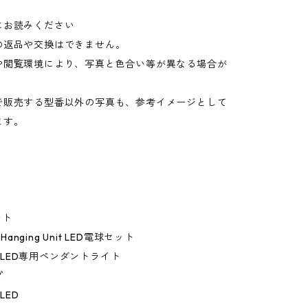
にお読みください
の返品や交換はできません。
や閲覧環境により、写真と色合い等が異なる場合が
。
で販売する型番以外の写真も、参考イメージとして
ます。
ント
 Hanging Unit LED電球セット
mp LED専用ペンダントライト
プ
 LED