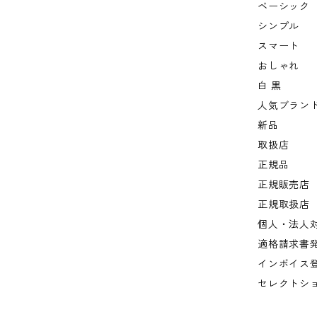
ベーシック
シンプル
スマート
おしゃれ
白 黒
人気ブラン
新品
取扱店
正規品
正規販売店
正規取扱店
個人・法人
適格請求書
インボイス
セレクトシ