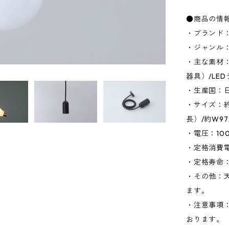
●商品の情
・ブランド：1
・ジャンル
・主な素材
器具）/LE
・生産国：日
・サイズ：約
長）/約W97
・電圧：10
・定格消費電力
・定格寿命：
・その他：
ます。
・注意事項
おります。