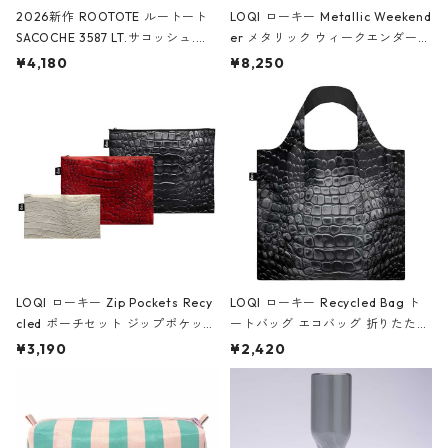
2026新作 ROOTOTE ルートート
LOQI ローキー Metallic Weekend
SACOCHE 3587 LT.サコッシュ.ル
er メタリック ウィークエンダー
ミエ-B ショルダーバッグ グロスピ
ボストンバッグ ショルダーバッグ
¥4,180
¥8,250
ンク
JEAN-MICHEL BASQUIAT/Crown
Black ジャン=ミッシェル・バスキ
ア/クラウン ブラック
LOQI ローキー Zip Pockets Recy
LOQI ローキー Recycled Bag ト
cled ポーチセット ジップポケット
ートバッグ エコバッグ 折りたたみ
ファスナーポーチ 撥水加工 トラベ
大きめ 撥水加工 収納ポーチ CRO
¥3,190
¥2,420
ルポーチ 化粧ポーチ 3点セット C
CODILE/Black クロコダイル/ブラ
ROCODILE/Black,Burgundy,Off
ック
White クロコダイル/ブラック、バ
ーガンディー、オフホワイト