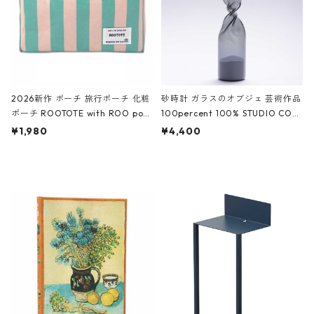
2026新作 ポーチ 旅行ポーチ 化粧
砂時計 ガラスのオブジェ 芸術作品
ポーチ ROOTOTE with ROO pou
100percent 100% STUDIO COH
ch 3532 ルートート WR.ポーチ.ラ
AKU Timeless 100パーセント ス
¥1,980
¥4,400
ミネート-W ピンク・ミント
タジオコハク タイムレス Gray グ
レー