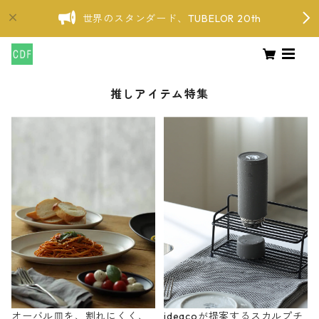
世界のスタンダード、TUBELOR 20th
推しアイテム特集
オーバル皿を、割れにくく、
ideacoが提案するスカルプチ