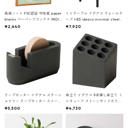
高級ノート FSC認証 中性紙 paper
ミニテーブル イデアコ ウォールテ
blanks ペーパーブランクス MIDI
ーブルB5 ideaco minimal steel f
ハードカバー 罫線 ヴァン・ゴッホ
urniture WALL Table B5 ネイビー
¥2,640
¥7,920
の静物画
テープカッター イデアコ ステーシ
傘立て イデアコ 9本挿し傘立て ミ
ョナリー テープカッター ストーン
ニキューブ ストーンサンドカラー
サンドカラー 石調 ideaco Station
石調 ideaco Umbrella Stand CUB
¥5,500
¥4,730
ery tape cutter ストーンサンド
E ストーンサンドブラック
ブラック