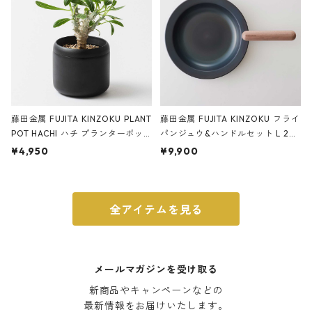
藤田金属 FUJITA KINZOKU PLANT
藤田金属 FUJITA KINZOKU フライ
POT HACHI ハチ プランターポッ
パンジュウ&ハンドルセット L 24c
ト 3号 ブラック
m ガス火・IH対応 鉄フライパン
¥4,950
¥9,900
ウォルナット
全アイテムを見る
メールマガジンを受け取る
新商品やキャンペーンなどの

最新情報をお届けいたします。