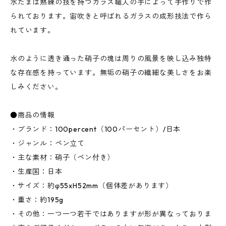
水たまは熟練の技を持つガラス職人の手によって手作りで作
られております。宙吹きと呼ばれるガラスの成形技法で作ら
れています。
水のように透き通った硝子の塊は周りの風景を映し込み独特
な存在感を持っています。無垢の硝子の繊細な美しさをお楽
しみください。
●商品の情報
・ブランド：100percent（100パーセント）/日本
・ジャンル：ペン立て
・主な素材：硝子（ペン付き）
・生産国：日本
・サイズ：約φ55xH52mm（個体差があります）
・重さ：約195g
・その他：一つ一つ若干ではありますが形が異なっておりま