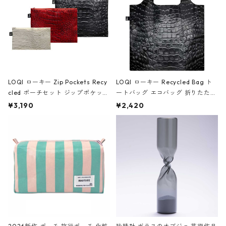
LOQI ローキー Zip Pockets Recy
LOQI ローキー Recycled Bag ト
cled ポーチセット ジップポケット
ートバッグ エコバッグ 折りたたみ
ファスナーポーチ 撥水加工 トラベ
大きめ 撥水加工 収納ポーチ CRO
¥3,190
¥2,420
ルポーチ 化粧ポーチ 3点セット C
CODILE/Black クロコダイル/ブラ
ROCODILE/Black,Burgundy,Off
ック
White クロコダイル/ブラック、バ
ーガンディー、オフホワイト