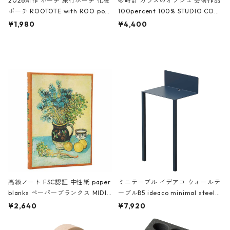
2026新作 ポーチ 旅行ポーチ 化粧
砂時計 ガラスのオブジェ 芸術作品
ポーチ ROOTOTE with ROO pou
100percent 100% STUDIO COH
ch 3532 ルートート WR.ポーチ.ラ
AKU Timeless 100パーセント ス
¥1,980
¥4,400
ミネート-W ピンク・ミント
タジオコハク タイムレス Gray グ
レー
高級ノート FSC認証 中性紙 paper
ミニテーブル イデアコ ウォールテ
blanks ペーパーブランクス MIDI
ーブルB5 ideaco minimal steel f
ハードカバー 罫線 ヴァン・ゴッホ
urniture WALL Table B5 ネイビー
¥2,640
¥7,920
の静物画