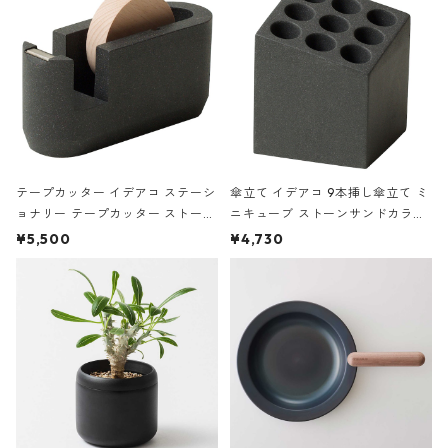
テープカッター イデアコ ステーシ
傘立て イデアコ 9本挿し傘立て ミ
ョナリー テープカッター ストーン
ニキューブ ストーンサンドカラー
サンドカラー 石調 ideaco Station
石調 ideaco Umbrella Stand CUB
¥5,500
¥4,730
ery tape cutter ストーンサンド
E ストーンサンドブラック
ブラック