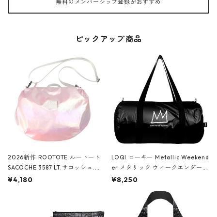
無料のメンバーシップ登録がおすすめ
ピックアップ商品
2026新作 ROOTOTE ルートート
LOQI ローキー Metallic Weekend
SACOCHE 3587 LT.サコッシュ.ル
er メタリック ウィークエンダー
ミエ-B ショルダーバッグ グロスピ
ボストンバッグ ショルダーバッグ
¥4,180
¥8,250
ンク
JEAN-MICHEL BASQUIAT/Crown
Black ジャン=ミッシェル・バスキ
ア/クラウン ブラック