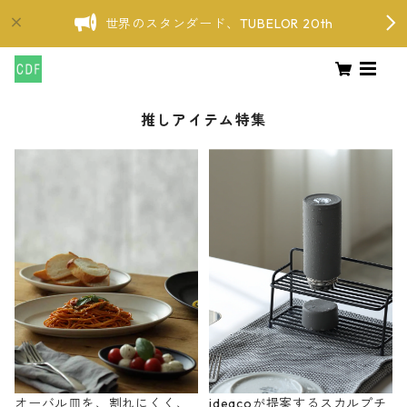
世界のスタンダード、TUBELOR 20th
推しアイテム特集
オーバル皿を、割れにくく、
ideacoが提案するスカルプチ