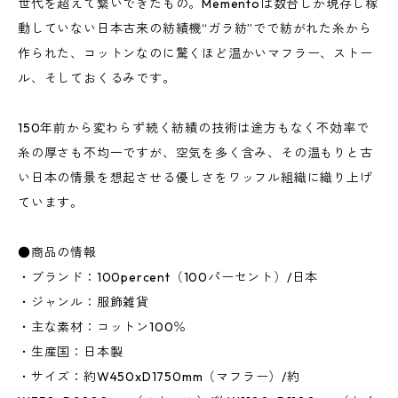
世代を超えて繋いできたもの。Mementoは数台しか現存し稼
動していない日本古来の紡績機“ガラ紡”でで紡がれた糸から
作られた、コットンなのに驚くほど温かいマフラー、ストー
ル、そしておくるみです。
150年前から変わらず続く紡績の技術は途方もなく不効率で
糸の厚さも不均一ですが、空気を多く含み、その温もりと古
い日本の情景を想起させる優しさをワッフル組織に織り上げ
ています。
●商品の情報
・ブランド：100percent（100パーセント）/日本
・ジャンル：服飾雑貨
・主な素材：コットン100％
・生産国：日本製
・サイズ：約W450xD1750mm（マフラー）/約