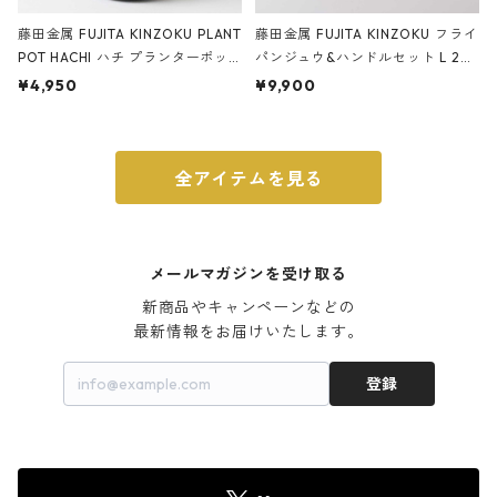
藤田金属 FUJITA KINZOKU PLANT
藤田金属 FUJITA KINZOKU フライ
POT HACHI ハチ プランターポッ
パンジュウ&ハンドルセット L 24c
ト 3号 ブラック
m ガス火・IH対応 鉄フライパン
¥4,950
¥9,900
ウォルナット
全アイテムを見る
メールマガジンを受け取る
新商品やキャンペーンなどの

最新情報をお届けいたします。
登録