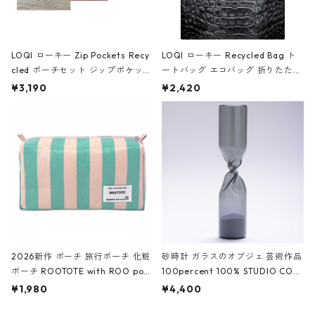
LOQI ローキー Zip Pockets Recy
LOQI ローキー Recycled Bag ト
cled ポーチセット ジップポケット
ートバッグ エコバッグ 折りたたみ
ファスナーポーチ 撥水加工 トラベ
大きめ 撥水加工 収納ポーチ CRO
¥3,190
¥2,420
ルポーチ 化粧ポーチ 3点セット C
CODILE/Black クロコダイル/ブラ
ROCODILE/Black,Burgundy,Off
ック
White クロコダイル/ブラック、バ
ーガンディー、オフホワイト
2026新作 ポーチ 旅行ポーチ 化粧
砂時計 ガラスのオブジェ 芸術作品
ポーチ ROOTOTE with ROO pou
100percent 100% STUDIO COH
ch 3532 ルートート WR.ポーチ.ラ
AKU Timeless 100パーセント ス
¥1,980
¥4,400
ミネート-W ピンク・ミント
タジオコハク タイムレス Gray グ