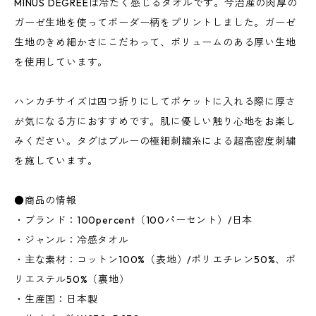
MINUS DEGREEは冷たく感じるタオルです。今治産の肉厚の
ガーゼ生地を使ってボーダー柄をプリントしました。ガーゼ
生地のきめ細かさにこだわって、ボリュームのある厚い生地
を使用しています。
ハンカチサイズは四つ折りにしてポケットに入れる際に厚さ
が気になる方におすすめです。肌に優しい触り心地をお楽し
みください。タグはブルーの極細刺繍糸による超高密度刺繍
を施しています。
●商品の情報
・ブランド：100percent（100パーセント）/日本
・ジャンル：冷感タオル
・主な素材：コットン100%（表地）/ポリエチレン50%、ポ
リエステル50%（裏地）
・生産国：日本製