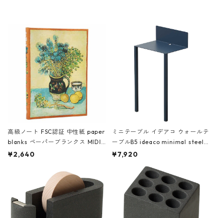
レー
高級ノート FSC認証 中性紙 paper
ミニテーブル イデアコ ウォールテ
blanks ペーパーブランクス MIDI
ーブルB5 ideaco minimal steel f
ハードカバー 罫線 ヴァン・ゴッホ
urniture WALL Table B5 ネイビー
¥2,640
¥7,920
の静物画