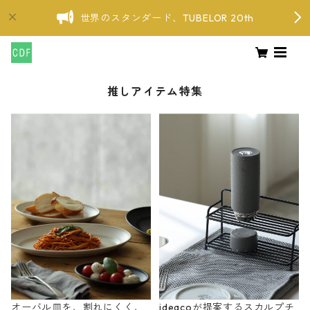
世界のスタンダード、TUBELOR 20th
推しアイテム特集
オーバル皿を、割れにくく、
ideacoが提案するスカルプチ