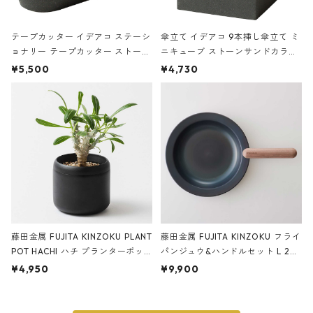
テープカッター イデアコ ステーシ
傘立て イデアコ 9本挿し傘立て ミ
ョナリー テープカッター ストーン
ニキューブ ストーンサンドカラー
サンドカラー 石調 ideaco Station
石調 ideaco Umbrella Stand CUB
¥5,500
¥4,730
ery tape cutter ストーンサンド
E ストーンサンドブラック
ブラック
藤田金属 FUJITA KINZOKU PLANT
藤田金属 FUJITA KINZOKU フライ
POT HACHI ハチ プランターポッ
パンジュウ&ハンドルセット L 24c
ト 3号 ブラック
m ガス火・IH対応 鉄フライパン
¥4,950
¥9,900
ウォルナット