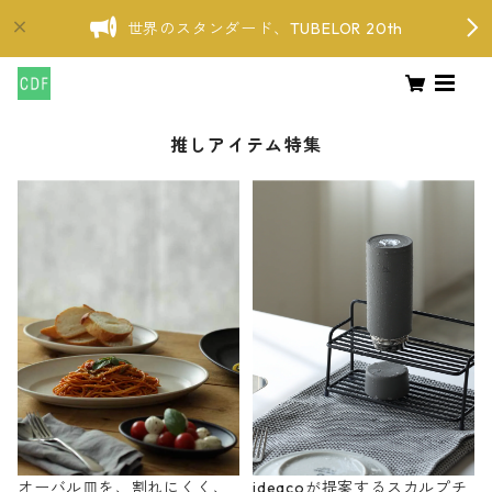
世界のスタンダード、TUBELOR 20th
推しアイテム特集
オーバル皿を、割れにくく、
ideacoが提案するスカルプチ