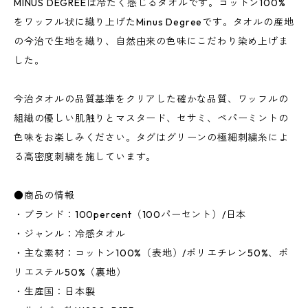
MINUS DEGREEは冷たく感じるタオルです。コットン100%
をワッフル状に織り上げたMinus Degreeです。タオルの産地
の今治で生地を織り、自然由来の色味にこだわり染め上げま
した。
今治タオルの品質基準をクリアした確かな品質、ワッフルの
組織の優しい肌触りとマスタード、セサミ、ペパーミントの
色味をお楽しみください。タグはグリーンの極細刺繍糸によ
る高密度刺繍を施しています。
●商品の情報
・ブランド：100percent（100パーセント）/日本
・ジャンル：冷感タオル
・主な素材：コットン100%（表地）/ポリエチレン50%、ポ
リエステル50%（裏地）
・生産国：日本製