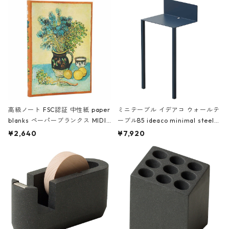
高級ノート FSC認証 中性紙 paper
ミニテーブル イデアコ ウォールテ
blanks ペーパーブランクス MIDI
ーブルB5 ideaco minimal steel f
ハードカバー 罫線 ヴァン・ゴッホ
urniture WALL Table B5 ネイビー
¥2,640
¥7,920
の静物画