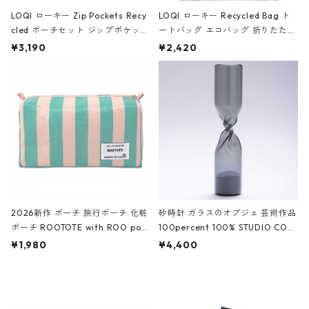
LOQI ローキー Zip Pockets Recy
LOQI ローキー Recycled Bag ト
cled ポーチセット ジップポケット
ートバッグ エコバッグ 折りたたみ
ファスナーポーチ 撥水加工 トラベ
大きめ 撥水加工 収納ポーチ CRO
¥3,190
¥2,420
ルポーチ 化粧ポーチ 3点セット C
CODILE/Black クロコダイル/ブラ
ROCODILE/Black,Burgundy,Off
ック
White クロコダイル/ブラック、バ
ーガンディー、オフホワイト
2026新作 ポーチ 旅行ポーチ 化粧
砂時計 ガラスのオブジェ 芸術作品
ポーチ ROOTOTE with ROO pou
100percent 100% STUDIO COH
ch 3532 ルートート WR.ポーチ.ラ
AKU Timeless 100パーセント ス
¥1,980
¥4,400
ミネート-W ピンク・ミント
タジオコハク タイムレス Gray グ
レー