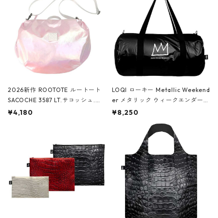
2026新作 ROOTOTE ルートート
LOQI ローキー Metallic Weekend
SACOCHE 3587 LT.サコッシュ.ル
er メタリック ウィークエンダー
ミエ-B ショルダーバッグ グロスピ
ボストンバッグ ショルダーバッグ
¥4,180
¥8,250
ンク
JEAN-MICHEL BASQUIAT/Crown
Black ジャン=ミッシェル・バスキ
ア/クラウン ブラック