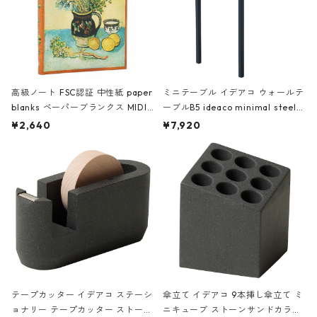
高級ノート FSC認証 中性紙 paper
ミニテーブル イデアコ ウォールテ
blanks ペーパーブランクス MIDI
ーブルB5 ideaco minimal steel f
ハードカバー 罫線 ヴァン・ゴッホ
urniture WALL Table B5 ネイビー
¥2,640
¥7,920
の静物画
テープカッター イデアコ ステーシ
傘立て イデアコ 9本挿し傘立て ミ
ョナリー テープカッター ストーン
ニキューブ ストーンサンドカラー