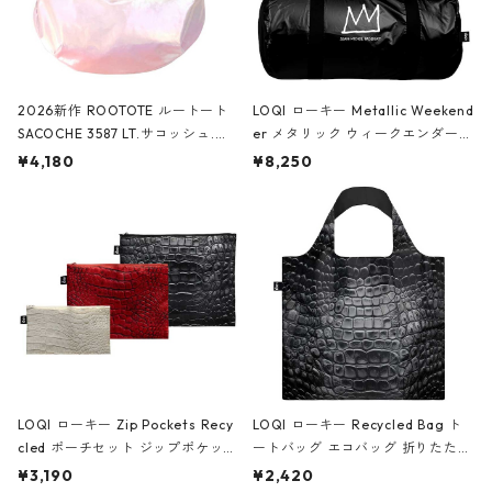
2026新作 ROOTOTE ルートート
LOQI ローキー Metallic Weekend
SACOCHE 3587 LT.サコッシュ.ル
er メタリック ウィークエンダー
ミエ-B ショルダーバッグ グロスピ
ボストンバッグ ショルダーバッグ
¥4,180
¥8,250
ンク
JEAN-MICHEL BASQUIAT/Crown
Black ジャン=ミッシェル・バスキ
ア/クラウン ブラック
LOQI ローキー Zip Pockets Recy
LOQI ローキー Recycled Bag ト
cled ポーチセット ジップポケット
ートバッグ エコバッグ 折りたたみ
ファスナーポーチ 撥水加工 トラベ
大きめ 撥水加工 収納ポーチ CRO
¥3,190
¥2,420