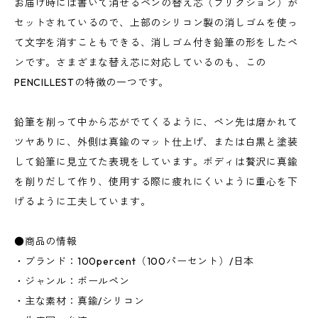
お届け時には書いて消せるペンの替え芯（フリクション）が
セットされているので、上部のシリコン製の消しゴムを使っ
て文字を消すこともできる、消しゴム付き鉛筆の形をしたペ
ンです。さまざまな替え芯に対応しているのも、この
PENCILLESTの特徴の一つです。
鉛筆を削って中から芯がでてくるように、ペン先は磨かれて
ツヤありに、外側は真鍮のマット仕上げ、または白黒と塗装
して鉛筆に見立てた表現をしています。ボディは贅沢に真鍮
を削りだして作り、使用する際に疲れにくいように重心を下
げるように工夫しています。
●商品の情報
・ブランド：100percent（100パーセント）/日本
・ジャンル：ボールペン
・主な素材：真鍮/シリコン