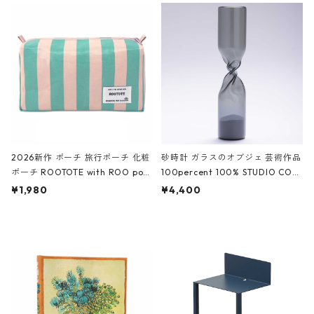
ルポーチ 化粧ポーチ 3点セット C
CODILE/Black クロコダイル/ブラ
ROCODILE/Black,Burgundy,Off
ック
White クロコダイル/ブラック、バ
ーガンディー、オフホワイト
2026新作 ポーチ 旅行ポーチ 化粧
砂時計 ガラスのオブジェ 芸術作品
ポーチ ROOTOTE with ROO pou
100percent 100% STUDIO COH
ch 3532 ルートート WR.ポーチ.ラ
AKU Timeless 100パーセント ス
¥1,980
¥4,400
ミネート-W ピンク・ミント
タジオコハク タイムレス Gray グ
レー