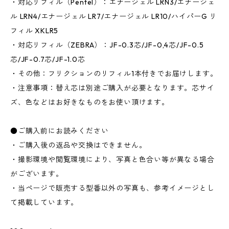
・対応リフィル（Pentel）：エナージェル LRN3/エナージェ
ル LRN4/エナージェル LR7/エナージェル LR10/ハイパーG リ
フィル XKLR5
・対応リフィル（ZEBRA）：JF-0.3芯/JF-0,4芯/JF-0.5
芯/JF-0.7芯/JF-1.0芯
・その他：フリクションのリフィル1本付きでお届けします。
・注意事項：替え芯は別途ご購入が必要となります。芯サイ
ズ、色などはお好きなものをお使い頂けます。
●ご購入前にお読みください
・ご購入後の返品や交換はできません。
・撮影環境や閲覧環境により、写真と色合い等が異なる場合
がございます。
・当ページで販売する型番以外の写真も、参考イメージとし
て掲載しています。