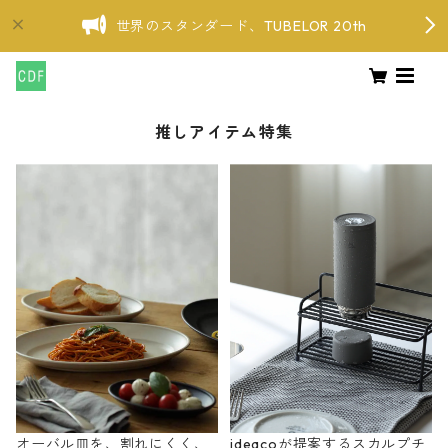
世界のスタンダード、TUBELOR 20th
推しアイテム特集
オーバル皿を、割れにくく、
ideacoが提案するスカルプチ