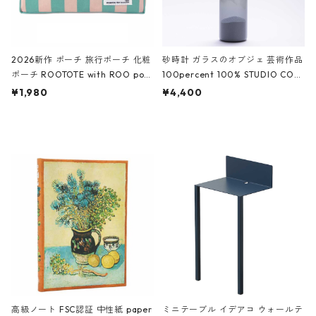
2026新作 ポーチ 旅行ポーチ 化粧
砂時計 ガラスのオブジェ 芸術作品
ポーチ ROOTOTE with ROO pou
100percent 100% STUDIO COH
ch 3532 ルートート WR.ポーチ.ラ
AKU Timeless 100パーセント ス
¥1,980
¥4,400
ミネート-W ピンク・ミント
タジオコハク タイムレス Gray グ
レー
高級ノート FSC認証 中性紙 paper
ミニテーブル イデアコ ウォールテ