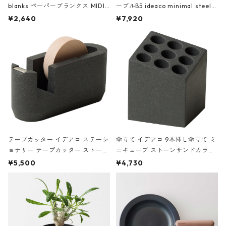
blanks ペーパーブランクス MIDI
ーブルB5 ideaco minimal steel f
ハードカバー 罫線 ヴァン・ゴッホ
urniture WALL Table B5 ネイビー
¥2,640
¥7,920
の静物画
テープカッター イデアコ ステーシ
傘立て イデアコ 9本挿し傘立て ミ
ョナリー テープカッター ストーン
ニキューブ ストーンサンドカラー
サンドカラー 石調 ideaco Station
石調 ideaco Umbrella Stand CUB
¥5,500
¥4,730
ery tape cutter ストーンサンド
E ストーンサンドブラック
ブラック