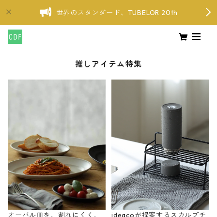
世界のスタンダード、TUBELOR 20th
推しアイテム特集
オーバル皿を、割れにくく、
ideacoが提案するスカルプチ