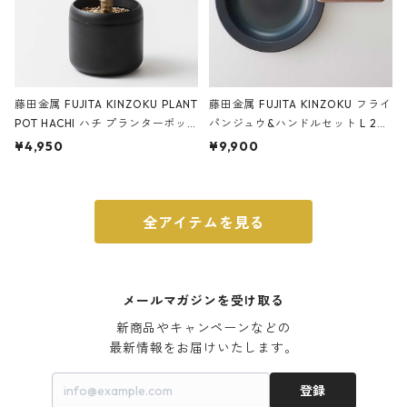
藤田金属 FUJITA KINZOKU PLANT
藤田金属 FUJITA KINZOKU フライ
POT HACHI ハチ プランターポッ
パンジュウ&ハンドルセット L 24c
ト 3号 ブラック
m ガス火・IH対応 鉄フライパン
¥4,950
¥9,900
ウォルナット
全アイテムを見る
メールマガジンを受け取る
新商品やキャンペーンなどの

最新情報をお届けいたします。
登録