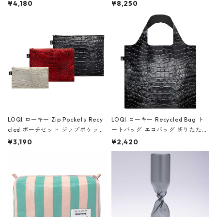
ミエ-B ショルダーバッグ グロスピ
ボストンバッグ ショルダーバッグ
¥4,180
¥8,250
ンク
JEAN-MICHEL BASQUIAT/Crown
Black ジャン=ミッシェル・バスキ
ア/クラウン ブラック
LOQI ローキー Zip Pockets Recy
LOQI ローキー Recycled Bag ト
cled ポーチセット ジップポケット
ートバッグ エコバッグ 折りたたみ
ファスナーポーチ 撥水加工 トラベ
大きめ 撥水加工 収納ポーチ CRO
¥3,190
¥2,420
ルポーチ 化粧ポーチ 3点セット C
CODILE/Black クロコダイル/ブラ
ROCODILE/Black,Burgundy,Off
ック
White クロコダイル/ブラック、バ
ーガンディー、オフホワイト