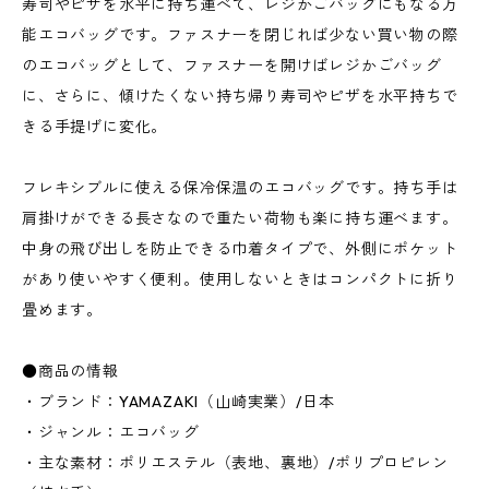
寿司やピザを水平に持ち運べて、レジかごバッグにもなる万
能エコバッグです。ファスナーを閉じれば少ない買い物の際
のエコバッグとして、ファスナーを開けばレジかごバッグ
に、さらに、傾けたくない持ち帰り寿司やピザを水平持ちで
きる手提げに変化。
フレキシブルに使える保冷保温のエコバッグです。持ち手は
肩掛けができる長さなので重たい荷物も楽に持ち運べます。
中身の飛び出しを防止できる巾着タイプで、外側にポケット
があり使いやすく便利。使用しないときはコンパクトに折り
畳めます。
●商品の情報
・ブランド：YAMAZAKI（山崎実業）/日本
・ジャンル：エコバッグ
・主な素材：ポリエステル（表地、裏地）/ポリプロピレン