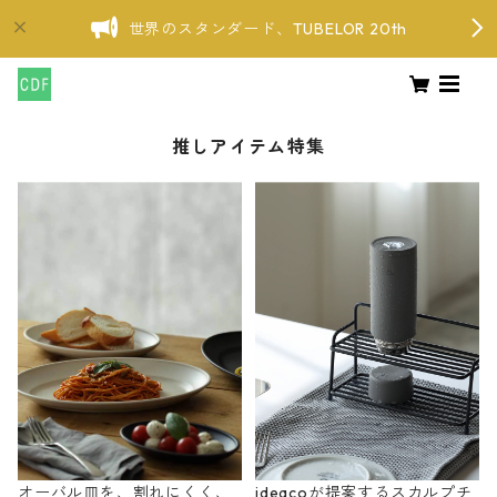
世界のスタンダード、TUBELOR 20th
推しアイテム特集
オーバル皿を、割れにくく、
ideacoが提案するスカルプチ