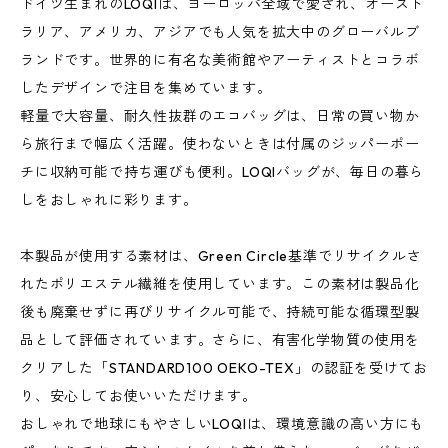
ドイツ生まれのLOQIは、ヨーロッパ全域で愛され、オースト
ラリア、アメリカ、アジアでも人気を拡大中のグローバルブ
ランドです。世界的に有名な美術館やアーティストとコラボ
したデザインで注目を集めています。
軽量で大容量、耐久性抜群のエコバッグは、日常の買い物か
ら旅行まで幅広く活躍。使わないときは付属のジッパーポー
チに収納可能で持ち運びも便利。LOQIバッグが、毎日の暮ら
しをおしゃれに彩ります。
本製品が使用する素材は、Green Circle基準でリサイクルさ
れたポリエステル繊維を使用しています。この素材は製品化
後も廃棄せずに再びリサイクル可能で、持続可能な循環型製
品として評価されています。さらに、有害化学物質の使用を
クリアした「STANDARD100 OEKO-TEX」の認証を受けてお
り、安心してお使いいただけます。
おしゃれで地球にもやさしいLOQIは、環境意識の高い方にも