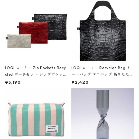
Black ジャン=ミッシェル・バスキ
ア/クラウン ブラック
LOQI ローキー Zip Pockets Recy
LOQI ローキー Recycled Bag ト
cled ポーチセット ジップポケット
ートバッグ エコバッグ 折りたたみ
ファスナーポーチ 撥水加工 トラベ
大きめ 撥水加工 収納ポーチ CRO
¥3,190
¥2,420
ルポーチ 化粧ポーチ 3点セット C
CODILE/Black クロコダイル/ブラ
ROCODILE/Black,Burgundy,Off
ック
White クロコダイル/ブラック、バ
ーガンディー、オフホワイト