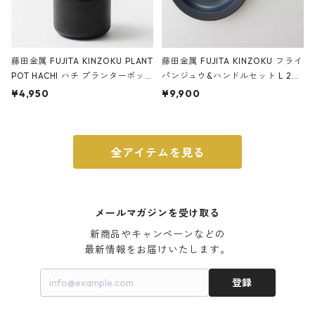
藤田金属 FUJITA KINZOKU PLANT
藤田金属 FUJITA KINZOKU フライ
POT HACHI ハチ プランターポッ
パンジュウ&ハンドルセット L 24c
ト 3号 ブラック
m ガス火・IH対応 鉄フライパン
¥4,950
¥9,900
ウォルナット
全アイテムを見る
メールマガジンを受け取る
新商品やキャンペーンなどの

最新情報をお届けいたします。
登録