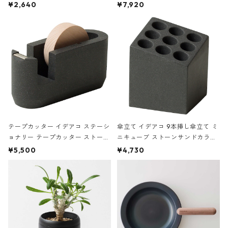
ハードカバー 罫線 ヴァン・ゴッホ
urniture WALL Table B5 ネイビー
¥2,640
¥7,920
の静物画
テープカッター イデアコ ステーシ
傘立て イデアコ 9本挿し傘立て ミ
ョナリー テープカッター ストーン
ニキューブ ストーンサンドカラー
サンドカラー 石調 ideaco Station
石調 ideaco Umbrella Stand CUB
¥5,500
¥4,730
ery tape cutter ストーンサンド
E ストーンサンドブラック
ブラック