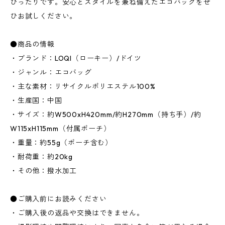
ぴったりです。安心とスタイルを兼ね備えたエコバッグをぜ
ひお試しください。
●商品の情報
・ブランド：LOQI（ローキー）/ドイツ
・ジャンル：エコバッグ
・主な素材：リサイクルポリエステル100%
・生産国：中国
・サイズ：約W500xH420mm/約H270mm（持ち手）/約
W115xH115mm（付属ポーチ）
・重量：約55g（ポーチ含む）
・耐荷重：約20kg
・その他：撥水加工
●ご購入前にお読みください
・ご購入後の返品や交換はできません。