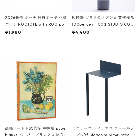
2026新作 ポーチ 旅行ポーチ 化粧
砂時計 ガラスのオブジェ 芸術作品
ポーチ ROOTOTE with ROO pou
100percent 100% STUDIO COH
ch 3532 ルートート WR.ポーチ.ラ
AKU Timeless 100パーセント ス
¥1,980
¥4,400
ミネート-W ピンク・ミント
タジオコハク タイムレス Gray グ
レー
高級ノート FSC認証 中性紙 paper
ミニテーブル イデアコ ウォールテ
blanks ペーパーブランクス MIDI
ーブルB5 ideaco minimal steel f