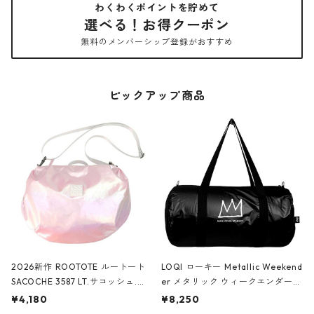
わくわくポイントを貯めて
選べる！お得クーポン
無料のメンバーシップ登録がおすすめ
ピックアップ商品
2026新作 ROOTOTE ルートート
LOQI ローキー Metallic Weekend
SACOCHE 3587 LT.サコッシュ.ル
er メタリック ウィークエンダー
ミエ-B ショルダーバッグ グロスピ
ボストンバッグ ショルダーバッグ
¥4,180
¥8,250
ンク
JEAN-MICHEL BASQUIAT/Crown