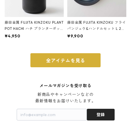
藤田金属 FUJITA KINZOKU PLANT
藤田金属 FUJITA KINZOKU フライ
POT HACHI ハチ プランターポッ
パンジュウ&ハンドルセット L 24c
ト 3号 ブラック
m ガス火・IH対応 鉄フライパン
¥4,950
¥9,900
ウォルナット
全アイテムを見る
メールマガジンを受け取る
新商品やキャンペーンなどの

最新情報をお届けいたします。
登録