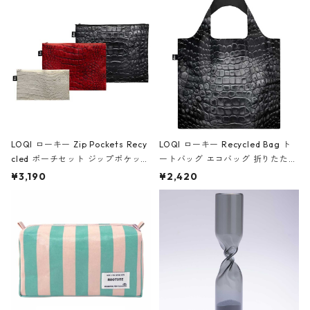
Black ジャン=ミッシェル・バスキ
ア/クラウン ブラック
LOQI ローキー Zip Pockets Recy
LOQI ローキー Recycled Bag ト
cled ポーチセット ジップポケット
ートバッグ エコバッグ 折りたたみ
ファスナーポーチ 撥水加工 トラベ
大きめ 撥水加工 収納ポーチ CRO
¥3,190
¥2,420
ルポーチ 化粧ポーチ 3点セット C
CODILE/Black クロコダイル/ブラ
ROCODILE/Black,Burgundy,Off
ック
White クロコダイル/ブラック、バ
ーガンディー、オフホワイト