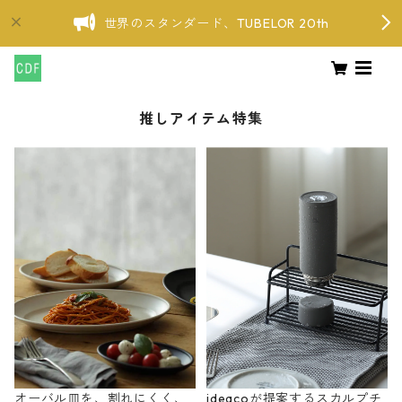
世界のスタンダード、TUBELOR 20th
推しアイテム特集
オーバル皿を、割れにくく、
ideacoが提案するスカルプチ