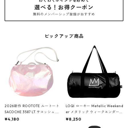
わくわくポイントを貯めて
選べる！お得クーポン
無料のメンバーシップ登録がおすすめ
ピックアップ商品
2026新作 ROOTOTE ルートート
LOQI ローキー Metallic Weekend
SACOCHE 3587 LT.サコッシュ.ル
er メタリック ウィークエンダー
ミエ-B ショルダーバッグ グロスピ
ボストンバッグ ショルダーバッグ
¥4,180
¥8,250
ンク
JEAN-MICHEL BASQUIAT/Crown