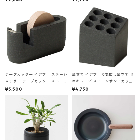
の静物画
テープカッター イデアコ ステーシ
傘立て イデアコ 9本挿し傘立て ミ
ョナリー テープカッター ストーン
ニキューブ ストーンサンドカラー
サンドカラー 石調 ideaco Station
石調 ideaco Umbrella Stand CUB
¥5,500
¥4,730
ery tape cutter ストーンサンド
E ストーンサンドブラック
ブラック