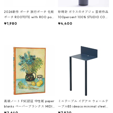
2026新作 ポーチ 旅行ポーチ 化粧
砂時計 ガラスのオブジェ 芸術作品
ポーチ ROOTOTE with ROO pou
100percent 100% STUDIO COH
ch 3532 ルートート WR.ポーチ.ラ
AKU Timeless 100パーセント ス
¥1,980
¥4,400
ミネート-W ピンク・ミント
タジオコハク タイムレス Gray グ
レー
高級ノート FSC認証 中性紙 paper
ミニテーブル イデアコ ウォールテ
blanks ペーパーブランクス MIDI
ーブルB5 ideaco minimal steel f
ハードカバー 罫線 ヴァン・ゴッホ
urniture WALL Table B5 ネイビー
¥2,640
¥7,920