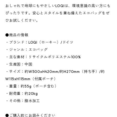
おしゃれで地球にもやさしいLOQIは、環境意識の高い方にも
ぴったりです。安心とスタイルを兼ね備えたエコバッグをぜ
ひお試しください。
●商品の情報
・ブランド：LOQI（ローキー）/ドイツ
・ジャンル：エコバッグ
・主な素材：リサイクルポリエステル100%
・生産国：中国
・サイズ：約W500xH420mm/約H270mm（持ち手）/約
W115xH115mm（付属ポーチ）
・重量：約55g（ポーチ含む）
・耐荷重：約20kg
・その他：撥水加工
●ご購入前にお読みください