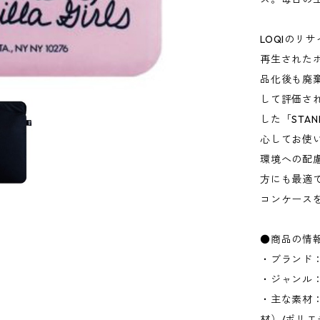
LOQIのリサ
再生された
品化後も廃
して評価さ
した「STAN
心してお使
環境への配慮
方にも最適
コンケース
●商品の情
・ブランド：
・ジャンル：
・主な素材
材）/ポリ