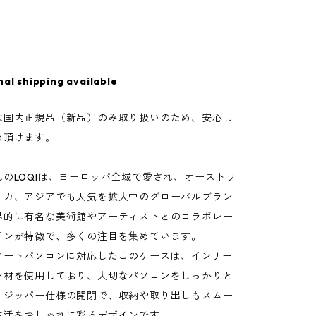
nal shipping available
は国内正規品（新品）のみ取り扱いのため、安心し
め頂けます。
のLOQIは、ヨーロッパ全域で愛され、オーストラ
リカ、アジアでも人気を拡大中のグローバルブラン
界的に有名な美術館やアーティストとのコラボレー
インが特徴で、多くの注目を集めています。
のノートパソコンに対応したこのケースは、インナー
ン材を使用しており、大切なパソコンをしっかりと
。ジッパー仕様の開閉で、収納や取り出しもスムー
生活をおしゃれに彩るデザインです。