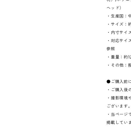
ヘッド）
・生産国：
・サイズ：約W
・内寸サイズ：
・対応サイズ
参照
・重量：約12
・その他：
●ご購入前
・ご購入後
・撮影環境
ございます
・当ページ
掲載してい