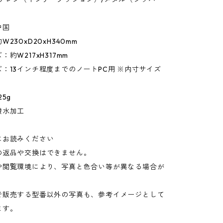
中国
230xD20xH340mm
約W217xH317mm
：13インチ程度までのノートPC用 ※内寸サイズ
5g
撥水加工
にお読みください
の返品や交換はできません。
や閲覧環境により、写真と色合い等が異なる場合が
。
で販売する型番以外の写真も、参考イメージとして
ます。