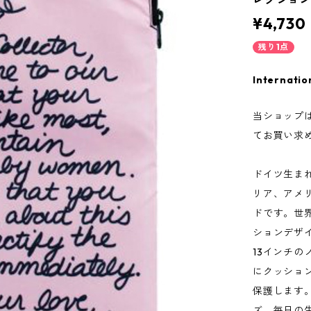
¥4,730
残り1点
Internatio
当ショップ
てお買い求
ドイツ生まれ
リア、アメ
ドです。世
ションデザ
13インチ
にクッショ
保護します
ズ。毎日の