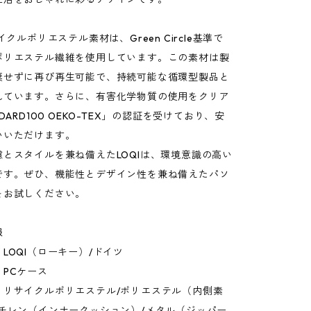
イクルポリエステル素材は、Green Circle基準で
ポリエステル繊維を使用しています。この素材は製
棄せずに再び再生可能で、持続可能な循環型製品と
れています。さらに、有害化学物質の使用をクリア
DARD100 OEKO-TEX」の認証を受けており、安
いいただけます。
とスタイルを兼ね備えたLOQIは、環境意識の高い
です。ぜひ、機能性とデザイン性を兼ね備えたパソ
をお試しください。
報
LOQI（ローキー）/ドイツ
PCケース
：リサイクルポリエステル/ポリエステル（内側素
エチレン（インナークッション）/メタル（ジッパー