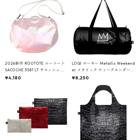
2026新作 ROOTOTE ルートート
LOQI ローキー Metallic Weekend
SACOCHE 3587 LT.サコッシュ.ル
er メタリック ウィークエンダー
ミエ-B ショルダーバッグ グロスピ
ボストンバッグ ショルダーバッグ
¥4,180
¥8,250
ンク
JEAN-MICHEL BASQUIAT/Crown
Black ジャン=ミッシェル・バスキ
ア/クラウン ブラック