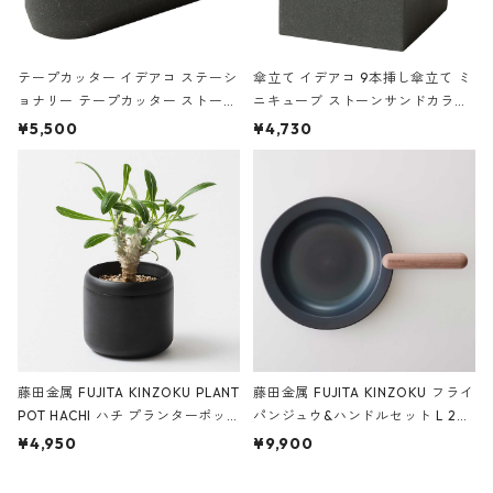
テープカッター イデアコ ステーシ
傘立て イデアコ 9本挿し傘立て ミ
ョナリー テープカッター ストーン
ニキューブ ストーンサンドカラー
サンドカラー 石調 ideaco Station
石調 ideaco Umbrella Stand CUB
¥5,500
¥4,730
ery tape cutter ストーンサンド
E ストーンサンドブラック
ブラック
藤田金属 FUJITA KINZOKU PLANT
藤田金属 FUJITA KINZOKU フライ
POT HACHI ハチ プランターポッ
パンジュウ&ハンドルセット L 24c
ト 3号 ブラック
m ガス火・IH対応 鉄フライパン
¥4,950
¥9,900
ウォルナット