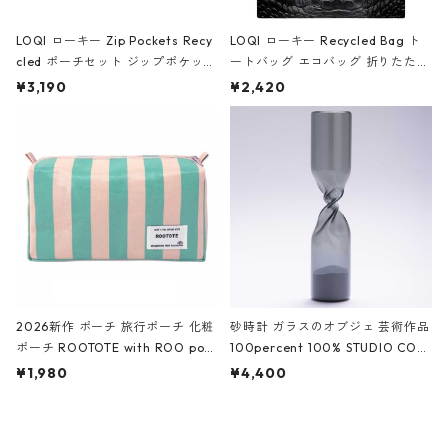
LOQI ローキー Zip Pockets Recy
LOQI ローキー Recycled Bag ト
cled ポーチセット ジップポケット
ートバッグ エコバッグ 折りたたみ
ファスナーポーチ 撥水加工 トラベ
大きめ 撥水加工 収納ポーチ CRO
¥3,190
¥2,420
ルポーチ 化粧ポーチ 3点セット C
CODILE/Black クロコダイル/ブラ
ROCODILE/Black,Burgundy,Off
ック
White クロコダイル/ブラック、バ
ーガンディー、オフホワイト
2026新作 ポーチ 旅行ポーチ 化粧
砂時計 ガラスのオブジェ 芸術作品
ポーチ ROOTOTE with ROO pou
100percent 100% STUDIO COH
ch 3532 ルートート WR.ポーチ.ラ
AKU Timeless 100パーセント ス
¥1,980
¥4,400
ミネート-W ピンク・ミント
タジオコハク タイムレス Gray グ
レー