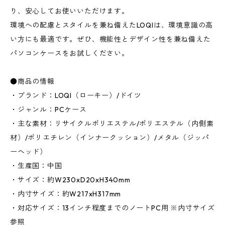
り、安心してお使いいただけます。
環境への配慮とスタイルを兼ね備えたLOQIは、環境意識の高
い方にも最適です。ぜひ、機能性とデザイン性を兼ね備えた
パソコンケースをお試しください。
●商品の情報
・ブランド：LOQI（ローキー）/ドイツ
・ジャンル：PCケース
・主な素材：リサイクルポリエステル/ポリエステル（内側素
材）/ポリエチレン（インナークッション）/メタル（ジッパ
ーヘッド）
・生産国：中国
・サイズ：約W230xD20xH340mm
・内寸サイズ：約W217xH317mm
・対応サイズ：13インチ程度までのノートPC用 ※内寸サイズ
参照