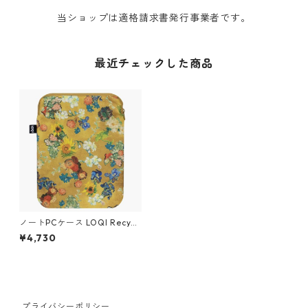
当ショップは適格請求書発行事業者です。
最近チェックした商品
ノートPCケース LOQI Recycl
ed Lap Top Sleeve13' ローキ
¥4,730
ー ラップトップスリーブ13イ
ンチ MUSEUM Collection ゴ
ッホ美術館50周年記念 ヴィン
セント・ヴァン・ゴッホ/フラ
ワーパターン
プライバシーポリシー