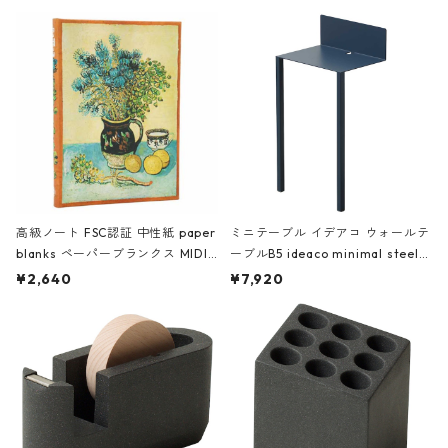
高級ノート FSC認証 中性紙 paper
ミニテーブル イデアコ ウォールテ
blanks ペーパーブランクス MIDI
ーブルB5 ideaco minimal steel f
ハードカバー 罫線 ヴァン・ゴッホ
urniture WALL Table B5 ネイビー
¥2,640
¥7,920
の静物画