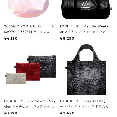
2026新作 ROOTOTE ルートート
LOQI ローキー Metallic Weekend
SACOCHE 3587 LT.サコッシュ.ル
er メタリック ウィークエンダー
ミエ-B ショルダーバッグ グロスピ
ボストンバッグ ショルダーバッグ
¥4,180
¥8,250
ンク
JEAN-MICHEL BASQUIAT/Crown
Black ジャン=ミッシェル・バスキ
ア/クラウン ブラック
LOQI ローキー Zip Pockets Recy
LOQI ローキー Recycled Bag ト
cled ポーチセット ジップポケット
ートバッグ エコバッグ 折りたたみ
ファスナーポーチ 撥水加工 トラベ
大きめ 撥水加工 収納ポーチ CRO
¥3,190
¥2,420