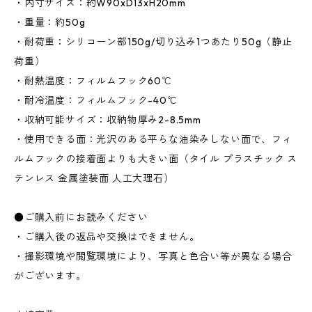
・内寸サイズ：約W90xD13xH20mm
・重量：約50g
・耐荷重：シリコーン部150g/切り込み1つあたり50g（静止
荷重）
・耐熱温度：フィルムフック60℃
・耐冷温度：フィルムフック-40℃
・収納可能サイズ：収納物厚み2-8.5mm
・使用できる面：光沢のある平らな油染みしない面で、フィ
ルムフックの接着面よりも大きい面（タイル プラスチック ス
テンレス 金属塗装面 人工大理石）
●ご購入前にお読みください
・ご購入後の返品や交換はできません。
・撮影環境や閲覧環境により、写真と色合い等が異なる場合
がございます。