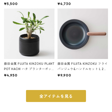
サンドカラー 石調 ideaco Station
石調 ideaco Umbrella Stand CUB
¥5,500
¥4,730
ery tape cutter ストーンサンド
E ストーンサンドブラック
ブラック
藤田金属 FUJITA KINZOKU PLANT
藤田金属 FUJITA KINZOKU フライ
POT HACHI ハチ プランターポッ
パンジュウ&ハンドルセット L 24c
ト 3号 ブラック
m ガス火・IH対応 鉄フライパン
¥4,950
¥9,900
ウォルナット
全アイテムを見る