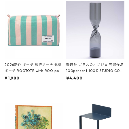
ルポーチ 化粧ポーチ 3点セット C
CODILE/Black クロコダイル/ブラ
ROCODILE/Black,Burgundy,Off
ック
White クロコダイル/ブラック、バ
ーガンディー、オフホワイト
2026新作 ポーチ 旅行ポーチ 化粧
砂時計 ガラスのオブジェ 芸術作品
ポーチ ROOTOTE with ROO pou
100percent 100% STUDIO COH
ch 3532 ルートート WR.ポーチ.ラ
AKU Timeless 100パーセント ス
¥1,980
¥4,400
ミネート-W ピンク・ミント
タジオコハク タイムレス Gray グ
レー