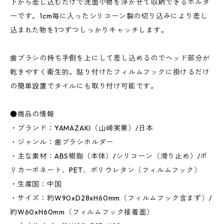
下から差し込むだけで洗面小物を浮かせて収納できるホルダ
ーです。1cm毎に入ったシリコーン製の切り込みにより差し
込まれた物を1つずつしっかりキャッチします。
歯ブラシの持ち手側を上にして差し込めるのでヘッド部分が
乾きやすく衛生的。貼り付けたフィルムフックに掛けるだけ
の簡単設置でタイルにも取り付け可能です。
●商品の情報
・ブランド：YAMAZAKI（山崎実業）/日本
・ジャンル：歯ブラシホルダー
・主な素材：ABS樹脂（本体）/シリコーン（滑り止め）/ポ
リカーボネート、PET、ポリウレタン（フィルムフック）
・生産国：中国
・サイズ：約W90xD28xH60mm（フィルムフック含まず）/
約W60xH60mm（フィルムフック接着面）