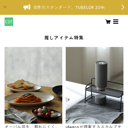
世界のスタンダード、TUBELOR 20th
推しアイテム特集
オーバル皿を、割れにくく、
ideacoが提案するスカルプチ