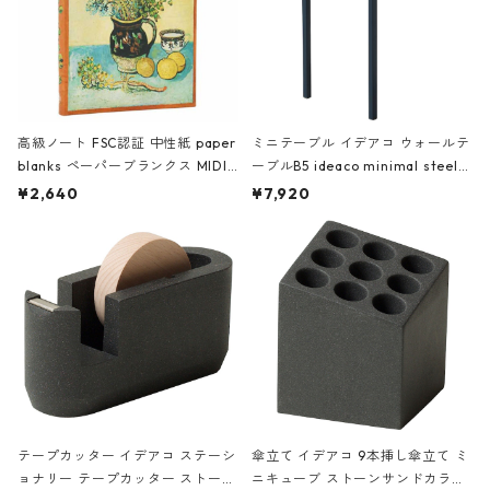
高級ノート FSC認証 中性紙 paper
ミニテーブル イデアコ ウォールテ
blanks ペーパーブランクス MIDI
ーブルB5 ideaco minimal steel f
ハードカバー 罫線 ヴァン・ゴッホ
urniture WALL Table B5 ネイビー
¥2,640
¥7,920
の静物画
テープカッター イデアコ ステーシ
傘立て イデアコ 9本挿し傘立て ミ
ョナリー テープカッター ストーン
ニキューブ ストーンサンドカラー