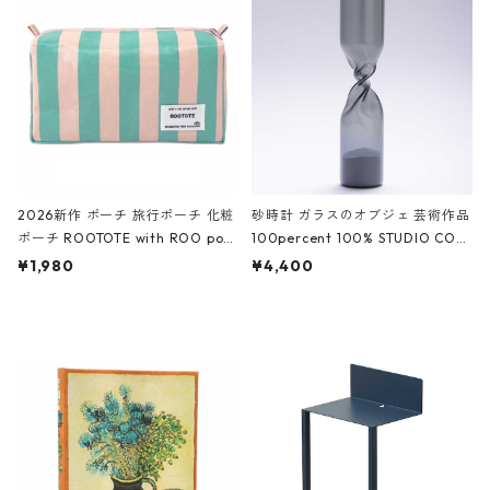
White クロコダイル/ブラック、バ
ーガンディー、オフホワイト
2026新作 ポーチ 旅行ポーチ 化粧
砂時計 ガラスのオブジェ 芸術作品
ポーチ ROOTOTE with ROO pou
100percent 100% STUDIO COH
ch 3532 ルートート WR.ポーチ.ラ
AKU Timeless 100パーセント ス
¥1,980
¥4,400
ミネート-W ピンク・ミント
タジオコハク タイムレス Gray グ
レー