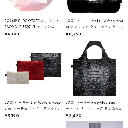
2026新作 ROOTOTE ルートート
LOQI ローキー Metallic Weekend
SACOCHE 3587 LT.サコッシュ.ル
er メタリック ウィークエンダー
ミエ-B ショルダーバッグ グロスピ
ボストンバッグ ショルダーバッグ
¥4,180
¥8,250
ンク
JEAN-MICHEL BASQUIAT/Crown
Black ジャン=ミッシェル・バスキ
ア/クラウン ブラック
LOQI ローキー Zip Pockets Recy
LOQI ローキー Recycled Bag ト
cled ポーチセット ジップポケット
ートバッグ エコバッグ 折りたたみ
ファスナーポーチ 撥水加工 トラベ
大きめ 撥水加工 収納ポーチ CRO
¥3,190
¥2,420
ルポーチ 化粧ポーチ 3点セット C
CODILE/Black クロコダイル/ブラ
ROCODILE/Black,Burgundy,Off
ック