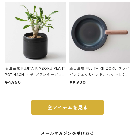
ery tape cutter ストーンサンド
E ストーンサンドブラック
ブラック
藤田金属 FUJITA KINZOKU PLANT
藤田金属 FUJITA KINZOKU フライ
POT HACHI ハチ プランターポッ
パンジュウ&ハンドルセット L 24c
ト 3号 ブラック
m ガス火・IH対応 鉄フライパン
¥4,950
¥9,900
ウォルナット
全アイテムを見る
メールマガジンを受け取る