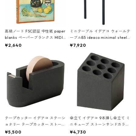
高級ノート FSC認証 中性紙 paper
ミニテーブル イデアコ ウォールテ
blanks ペーパーブランクス MIDI
ーブルB5 ideaco minimal steel f
ハードカバー 罫線 ヴァン・ゴッホ
urniture WALL Table B5 ネイビー
¥2,640
¥7,920
の静物画
テープカッター イデアコ ステーシ
傘立て イデアコ 9本挿し傘立て ミ
ョナリー テープカッター ストーン
ニキューブ ストーンサンドカラー
サンドカラー 石調 ideaco Station
石調 ideaco Umbrella Stand CUB
¥5,500
¥4,730