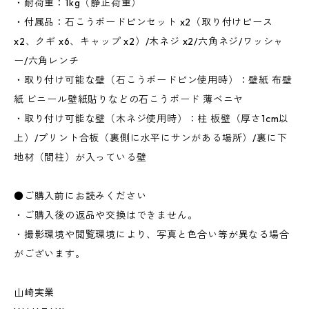
・耐荷重：1kg（静止荷重）
・付属品：石こうボードピンセット x2（取り付けピース
x2、クギ x6、キャップ x2）/木ネジ x2/六角ネジ/ワッシャ
ー/六角レンチ
・取り付け可能な壁（石こうボードピン使用時）：壁紙 布壁
紙 ビニール壁紙貼りなどの石こうボード 薄ベニヤ
・取り付け可能な壁（木ネジ使用時）：柱 板壁（厚さ1cm以
上）/プリント合板（裏側に水平にサンがある場所）/裏に下
地材（間柱）が入っている壁
●ご購入前にお読みください
・ご購入後の返品や交換はできません。
・撮影環境や閲覧環境により、写真と色合い等が異なる場合
がございます。
山崎実業