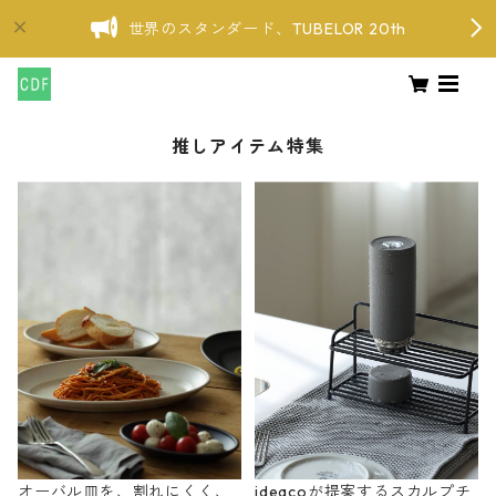
世界のスタンダード、TUBELOR 20th
推しアイテム特集
オーバル皿を、割れにくく、
ideacoが提案するスカルプチ