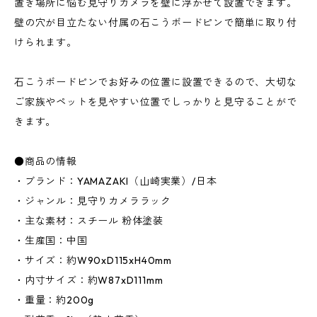
置き場所に悩む見守りカメラを壁に浮かせて設置できます。
壁の穴が目立たない付属の石こうボードピンで簡単に取り付
けられます。
石こうボードピンでお好みの位置に設置できるので、大切な
ご家族やペットを見やすい位置でしっかりと見守ることがで
きます。
●商品の情報
・ブランド：YAMAZAKI（山崎実業）/日本
・ジャンル：見守りカメララック
・主な素材：スチール 粉体塗装
・生産国：中国
・サイズ：約W90xD115xH40mm
・内寸サイズ：約W87xD111mm
・重量：約200g